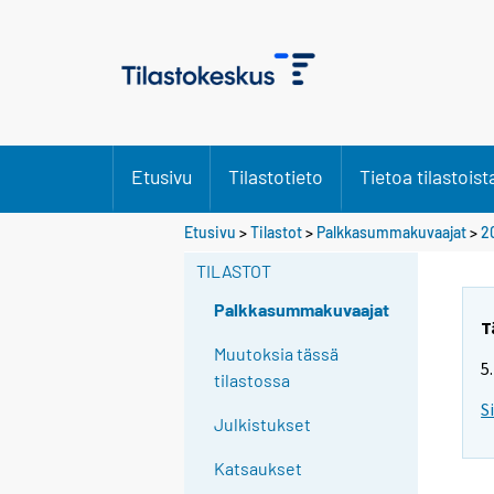
Etusivu
Tilastotieto
Tietoa tilastoist
Etusivu
>
Tilastot
>
Palkkasummakuvaajat
>
2
TILASTOT
Palkkasummakuvaajat
T
Muutoksia tässä
5
tilastossa
S
Julkistukset
Katsaukset