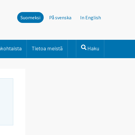
Suomeksi
På svenska
In English
nkohtaista
Tietoa meistä
Haku