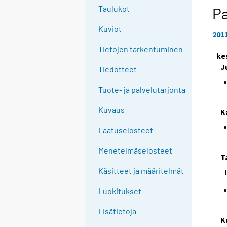
Taulukot
P
Kuviot
201
Tietojen tarkentuminen
ke
J
Tiedotteet
Tuote- ja palvelutarjonta
Kuvaus
K
Laatuselosteet
Menetelmäselosteet
T
Käsitteet ja määritelmät
Luokitukset
Lisätietoja
K