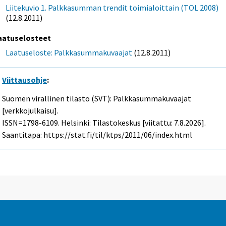
Liitekuvio 1. Palkkasumman trendit toimialoittain (TOL 2008)
(12.8.2011)
aatuselosteet
Laatuseloste: Palkkasummakuvaajat
(12.8.2011)
Viittausohje
:
Suomen virallinen tilasto (SVT): Palkkasummakuvaajat
[verkkojulkaisu].
ISSN=1798-6109. Helsinki: Tilastokeskus [viitattu: 7.8.2026].
Saantitapa: https://stat.fi/til/ktps/2011/06/index.html