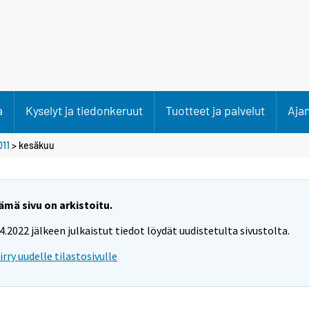
a
Kyselyt ja tiedonkeruut
Tuotteet ja palvelut
Aja
011
>
kesäkuu
ämä sivu on arkistoitu.
.4.2022 jälkeen julkaistut tiedot löydät uudistetulta sivustolta.
iirry uudelle tilastosivulle