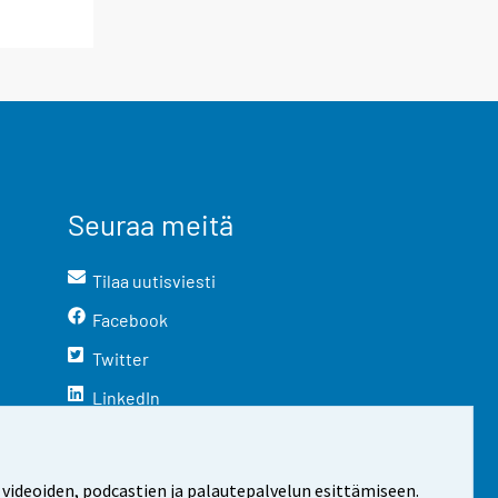
Seuraa meitä
Tilaa uutisviesti
Facebook
Twitter
LinkedIn
YouTube
Instagram
 videoiden, podcastien ja palautepalvelun esittämiseen.