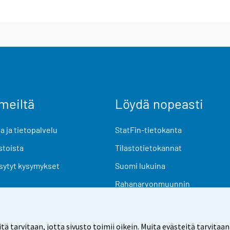
meiltä
Löydä nopeasti
 ja tietopalvelu
StatFin-tietokanta
stoista
Tilastotietokannat
sytyt kysymykset
Suomi lukuina
Rahanarvonmuunnin
Tulevat julkaisut
Tutkimusaineistot
arvitaan, jotta sivusto toimii oikein. Muita evästeitä tarvitaan