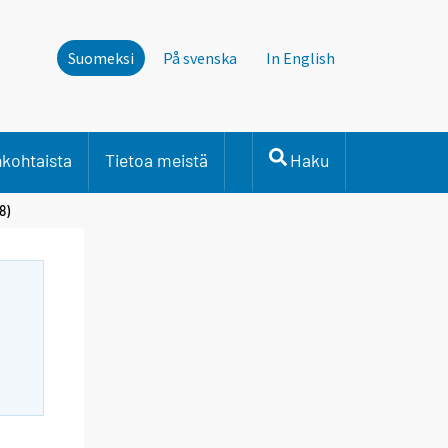
Suomeksi
På svenska
In English
nkohtaista
Tietoa meistä
Haku
8)