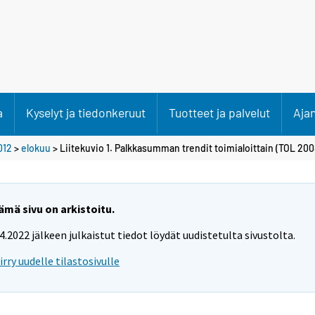
a
Kyselyt ja tiedonkeruut
Tuotteet ja palvelut
Aja
012
>
elokuu
> Liitekuvio 1. Palkkasumman trendit toimialoittain (TOL 200
ämä sivu on arkistoitu.
.4.2022 jälkeen julkaistut tiedot löydät uudistetulta sivustolta.
iirry uudelle tilastosivulle