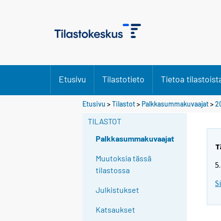
Etusivu
Tilastotieto
Tietoa tilastoist
Etusivu
>
Tilastot
>
Palkkasummakuvaajat
>
2
TILASTOT
Palkkasummakuvaajat
T
Muutoksia tässä
5
tilastossa
S
Julkistukset
Katsaukset