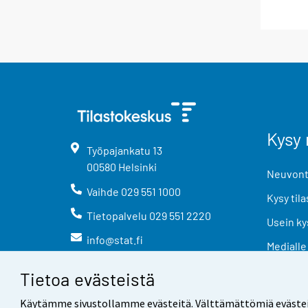
Kysy 
Työpajankatu
13
00580
Helsinki
Neuvonta
Vaihde
029 551 1000
Kysy tila
Tietopalvelu
029 551 2220
Usein ky
info@stat.fi
Medialle
Tietoa evästeistä
Käytämme sivustollamme evästeitä. Välttämättömiä evästeitä t