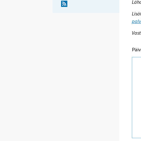
Läh
Lisä
palv
Vast
Päiv