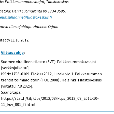
de: Palkkasummakuvaajat, Tilastokeskus
tietoja: Henri Luomaranta 09 1734 3595,
elut.suhdanne@tilastokeskus.fi
aava tilastojohtaja: Hannele Orjala
itetty 11.10.2012
Viittausohje
:
Suomen virallinen tilasto (SVT): Palkkasummakuvaajat
[verkkojulkaisu].
ISSN=1798-6109.
Elokuu
2012, Liitekuvio 1. Palkkasumman
trendit toimialoittain (TOL 2008) . Helsinki: Tilastokeskus
[viitattu: 7.8.2026].
Saantitapa:
https://stat.fi/til/ktps/2012/08/ktps_2012_08_2012-10-
11_kuv_001_fi.html