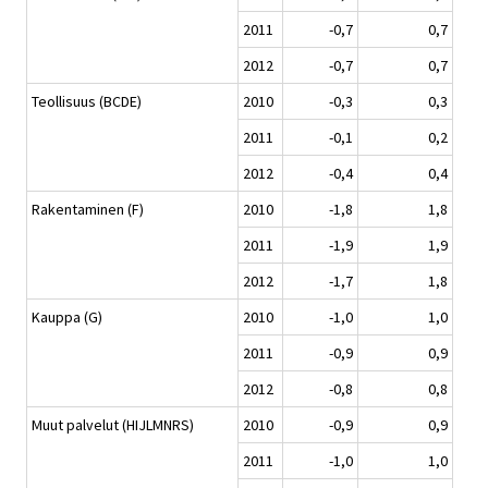
2011
-0,7
0,7
2012
-0,7
0,7
Teollisuus (BCDE)
2010
-0,3
0,3
2011
-0,1
0,2
2012
-0,4
0,4
Rakentaminen (F)
2010
-1,8
1,8
2011
-1,9
1,9
2012
-1,7
1,8
Kauppa (G)
2010
-1,0
1,0
2011
-0,9
0,9
2012
-0,8
0,8
Muut palvelut (HIJLMNRS)
2010
-0,9
0,9
2011
-1,0
1,0