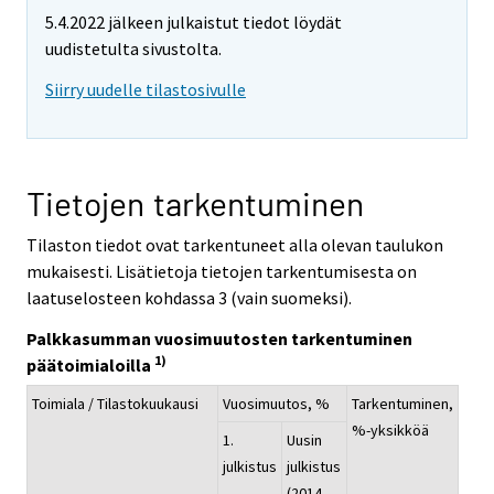
5.4.2022 jälkeen julkaistut tiedot löydät
uudistetulta sivustolta.
Siirry uudelle tilastosivulle
Tietojen tarkentuminen
Tilaston tiedot ovat tarkentuneet alla olevan taulukon
mukaisesti. Lisätietoja tietojen tarkentumisesta on
laatuselosteen kohdassa 3 (vain suomeksi).
Palkkasumman vuosimuutosten tarkentuminen
1)
päätoimialoilla
Toimiala / Tilastokuukausi
Vuosimuutos, %
Tarkentuminen,
%-yksikköä
1.
Uusin
julkistus
julkistus
(2014-