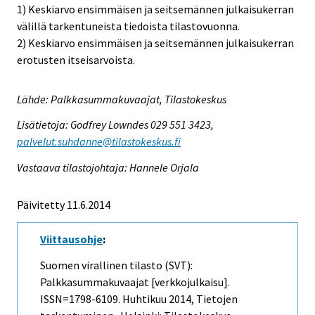
1) Keskiarvo ensimmäisen ja seitsemännen julkaisukerran
välillä tarkentuneista tiedoista tilastovuonna.
2) Keskiarvo ensimmäisen ja seitsemännen julkaisukerran
erotusten itseisarvoista.
Lähde: Palkkasummakuvaajat, Tilastokeskus
Lisätietoja: Godfrey Lowndes 029 551 3423,
palvelut.suhdanne@tilastokeskus.fi
Vastaava tilastojohtaja: Hannele Orjala
Päivitetty 11.6.2014
Viittausohje
:
Suomen virallinen tilasto (SVT):
Palkkasummakuvaajat [verkkojulkaisu].
ISSN=1798-6109.
Huhtikuu
2014, Tietojen