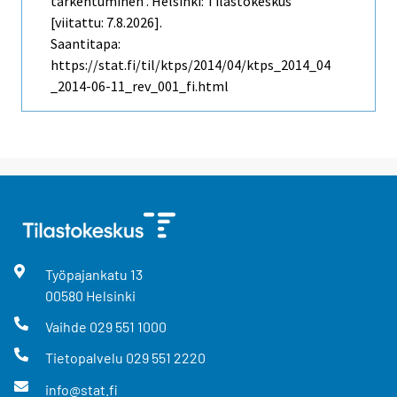
tarkentuminen . Helsinki: Tilastokeskus
[viitattu: 7.8.2026].
Saantitapa:
https://stat.fi/til/ktps/2014/04/ktps_2014_04
_2014-06-11_rev_001_fi.html
Työpajankatu
13
00580
Helsinki
Vaihde
029 551 1000
Tietopalvelu
029 551 2220
info@stat.fi