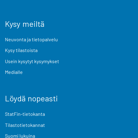
Kysy meiltä
Neuvonta ja tietopalvelu
Kysy tilastoista
Usein kysytyt kysymykset
Medialle
Löydä nopeasti
StatFin-tietokanta
Tilastotietokannat
Suomi lukuina