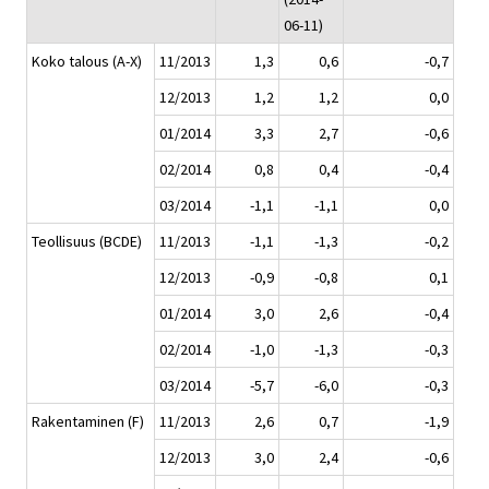
06-11)
Koko talous (A-X)
11/2013
1,3
0,6
-0,7
12/2013
1,2
1,2
0,0
01/2014
3,3
2,7
-0,6
02/2014
0,8
0,4
-0,4
03/2014
-1,1
-1,1
0,0
Teollisuus (BCDE)
11/2013
-1,1
-1,3
-0,2
12/2013
-0,9
-0,8
0,1
01/2014
3,0
2,6
-0,4
02/2014
-1,0
-1,3
-0,3
03/2014
-5,7
-6,0
-0,3
Rakentaminen (F)
11/2013
2,6
0,7
-1,9
12/2013
3,0
2,4
-0,6