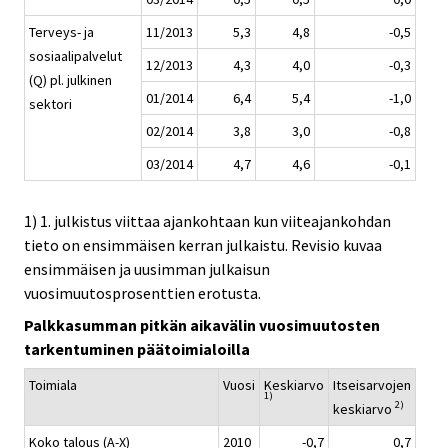
Terveys- ja
11/2013
5,3
4,8
-0,5
sosiaalipalvelut
12/2013
4,3
4,0
-0,3
(Q) pl. julkinen
01/2014
6,4
5,4
-1,0
sektori
02/2014
3,8
3,0
-0,8
03/2014
4,7
4,6
-0,1
1) 1. julkistus viittaa ajankohtaan kun viiteajankohdan
tieto on ensimmäisen kerran julkaistu. Revisio kuvaa
ensimmäisen ja uusimman julkaisun
vuosimuutosprosenttien erotusta.
Palkkasumman pitkän aikavälin vuosimuutosten
tarkentuminen päätoimialoilla
Toimiala
Vuosi
Keskiarvo
Itseisarvojen
1)
2)
keskiarvo
Koko talous (A-X)
2010
-0,7
0,7