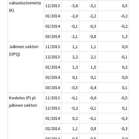
vakuutustoiminta
12/2013
-3,6
-3,1
0,5
(K)
01/2014
-2,0
-2,2
-0,2
02/2014
-0,1
-0,3
-0,2
03/2014
-2,1
-0,8
1,3
Julkinen sektori
11/2013
1,1
1,1
0,0
(OPQ)
12/2013
2,2
2,1
-0,1
01/2014
1,3
1,5
0,2
02/2014
0,1
0,1
0,0
03/2014
-0,5
-0,4
0,1
Koulutus (P) pl.
11/2013
-0,1
-0,6
-0,5
julkinen sektori
12/2013
-0,2
-0,1
0,1
01/2014
0,2
-0,1
-0,3
02/2014
1,1
0,8
-0,3
03/2014
0,5
0,5
0,0