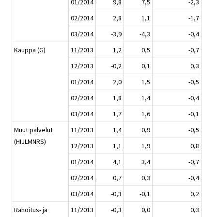
01/2014
9,8
7,5
-2,3
02/2014
2,8
1,1
-1,7
03/2014
-3,9
-4,3
-0,4
Kauppa (G)
11/2013
1,2
0,5
-0,7
12/2013
-0,2
0,1
0,3
01/2014
2,0
1,5
-0,5
02/2014
1,8
1,4
-0,4
03/2014
1,7
1,6
-0,1
Muut palvelut
11/2013
1,4
0,9
-0,5
(HIJLMNRS)
12/2013
1,1
1,9
0,8
01/2014
4,1
3,4
-0,7
02/2014
0,7
0,3
-0,4
03/2014
-0,3
-0,1
0,2
Rahoitus- ja
11/2013
-0,3
0,0
0,3