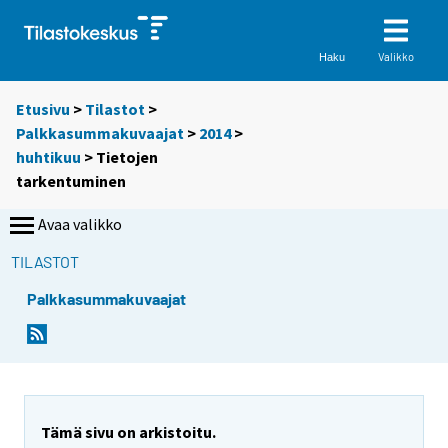
Valikko
Haku
Etusivu
>
Tilastot
>
Palkkasummakuvaajat
>
2014
>
huhtikuu
> Tietojen
tarkentuminen
Avaa valikko
TILASTOT
Palkkasummakuvaajat
Tämä sivu on arkistoitu.