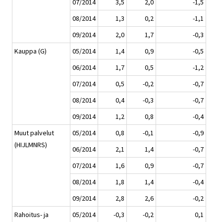
07/2014
3,5
2,0
-1,5
08/2014
1,3
0,2
-1,1
09/2014
2,0
1,7
-0,3
Kauppa (G)
05/2014
1,4
0,9
-0,5
06/2014
1,7
0,5
-1,2
07/2014
0,5
-0,2
-0,7
08/2014
0,4
-0,3
-0,7
09/2014
1,2
0,8
-0,4
Muut palvelut
05/2014
0,8
-0,1
-0,9
(HIJLMNRS)
06/2014
2,1
1,4
-0,7
07/2014
1,6
0,9
-0,7
08/2014
1,8
1,4
-0,4
09/2014
2,8
2,6
-0,2
Rahoitus- ja
05/2014
-0,3
-0,2
0,1