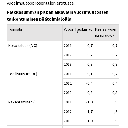
vuosimuutosprosenttien erotusta.
Palkkasumman pitkän aikavälin vuosimuutosten
tarkentuminen päätoimialoilla
Toimiala
Vuosi
Keskiarvo
Itseisarvojen
1)
2)
keskiarvo
Koko talous (A-X)
2011
-0,7
0,7
2012
-0,7
0,7
2013
-0,8
0,8
Teollisuus (BCDE)
2011
-0,1
0,2
2012
-0,4
0,4
2013
-0,3
0,3
Rakentaminen (F)
2011
-1,9
1,9
2012
-1,7
1,8
2013
-1,9
1,9