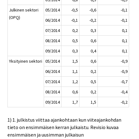
Julkinen sektori
05/2014
-0,5
-0,6
-0,1
(OPQ)
06/2014
-0,1
-0,2
-0,1
07/2014
0,2
0,3
0,1
08/2014
0,5
0,6
0,1
09/2014
0,3
0,4
0,1
Yksityinen sektori
05/2014
1,5
0,6
-0,9
06/2014
1,1
0,2
-0,9
07/2014
1,2
0,5
-0,7
08/2014
0,6
0,2
-0,4
09/2014
1,7
1,5
-0,2
1) 1. julkistus viittaa ajankohtaan kun viiteajankohdan
tieto on ensimmäisen kerran julkaistu. Revisio kuvaa
ensimmäisen ja uusimman julkaisun