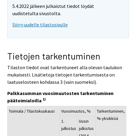
5.4.2022 jälkeen julkaistut tiedot löydät
uudistetulta sivustolta.
Siirry uudelle tilastosivulle
Tietojen tarkentuminen
Tilaston tiedot ovat tarkentuneet alla olevan taulukon
mukaisesti. Lisätietoja tietojen tarkentumisesta on
laatuselosteen kohdassa 3 (vain suomeksi).
Palkkasumman vuosimuutosten tarkentuminen
1)
päätoimialoilla
Toimiala / Tilastokuukausi
Vuosimuutos, %
Tarkentuminen,
%-yksikköä
1.
Uusin
julkistus
julkistus
(2014-