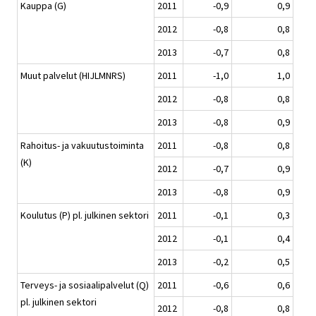
Kauppa (G)
2011
-0,9
0,9
2012
-0,8
0,8
2013
-0,7
0,8
Muut palvelut (HIJLMNRS)
2011
-1,0
1,0
2012
-0,8
0,8
2013
-0,8
0,9
Rahoitus- ja vakuutustoiminta
2011
-0,8
0,8
(K)
2012
-0,7
0,9
2013
-0,8
0,9
Koulutus (P) pl. julkinen sektori
2011
-0,1
0,3
2012
-0,1
0,4
2013
-0,2
0,5
Terveys- ja sosiaalipalvelut (Q)
2011
-0,6
0,6
pl. julkinen sektori
2012
-0,8
0,8