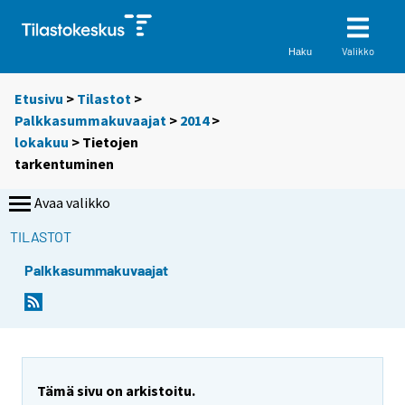
Valikko
Haku
Etusivu
>
Tilastot
>
Palkkasummakuvaajat
>
2014
>
lokakuu
> Tietojen
tarkentuminen
Avaa valikko
TILASTOT
Palkkasummakuvaajat
Tämä sivu on arkistoitu.