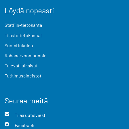
Löydä nopeasti
StatFin-tietokanta
Tilastotietokannat
Suomi lukuina
Rahanarvonmuunnin
Tulevat julkaisut
Tutkimusaineistot
Seuraa meitä
Tilaa uutisviesti
Facebook