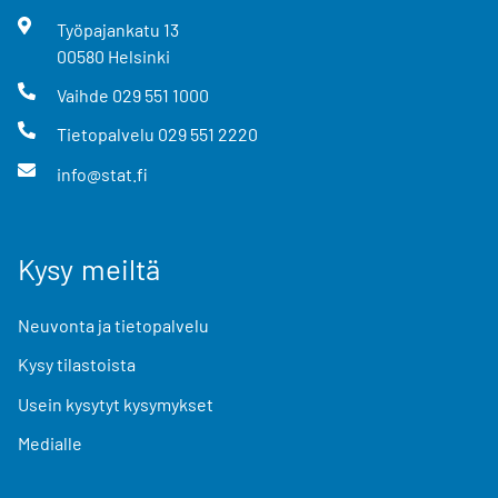
Työpajankatu
13
00580
Helsinki
Vaihde
029 551 1000
Tietopalvelu
029 551 2220
info@stat.fi
Kysy meiltä
Neuvonta ja tietopalvelu
Kysy tilastoista
Usein kysytyt kysymykset
Medialle