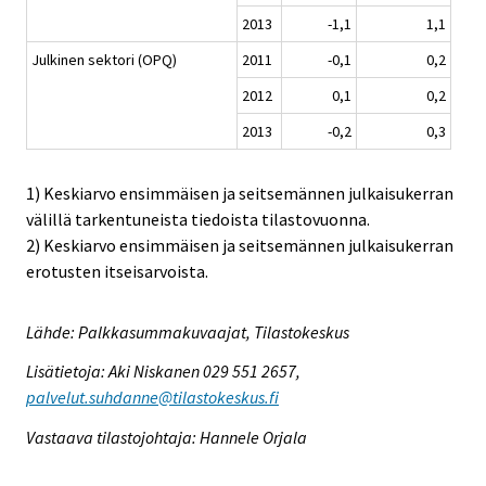
2013
-1,1
1,1
Julkinen sektori (OPQ)
2011
-0,1
0,2
2012
0,1
0,2
2013
-0,2
0,3
1) Keskiarvo ensimmäisen ja seitsemännen julkaisukerran
välillä tarkentuneista tiedoista tilastovuonna.
2) Keskiarvo ensimmäisen ja seitsemännen julkaisukerran
erotusten itseisarvoista.
Lähde: Palkkasummakuvaajat, Tilastokeskus
Lisätietoja: Aki Niskanen 029 551 2657,
palvelut.suhdanne@tilastokeskus.fi
Vastaava tilastojohtaja: Hannele Orjala