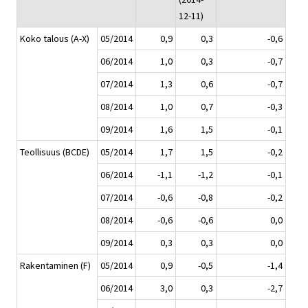
12-11)
Koko talous (A-X)
05/2014
0,9
0,3
-0,6
06/2014
1,0
0,3
-0,7
07/2014
1,3
0,6
-0,7
08/2014
1,0
0,7
-0,3
09/2014
1,6
1,5
-0,1
Teollisuus (BCDE)
05/2014
1,7
1,5
-0,2
06/2014
-1,1
-1,2
-0,1
07/2014
-0,6
-0,8
-0,2
08/2014
-0,6
-0,6
0,0
09/2014
0,3
0,3
0,0
Rakentaminen (F)
05/2014
0,9
-0,5
-1,4
06/2014
3,0
0,3
-2,7