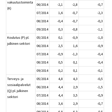
vakuutustoiminta
06/2014
-2,1
-2,8
-0,7
(K)
07/2014
1,6
-0,7
-2,3
08/2014
-0,4
-0,7
-0,3
09/2014
0,3
-0,8
-1,1
Koulutus (P) pl.
05/2014
0,1
-0,9
-1,0
julkinen sektori
06/2014
2,5
1,6
-0,9
07/2014
-0,9
-1,3
-0,4
08/2014
0,5
0,1
-0,4
09/2014
0,2
0,1
-0,1
Terveys- ja
05/2014
4,8
4,3
-0,5
sosiaalipalvelut
06/2014
4,4
2,9
-1,5
(Q) pl. julkinen
07/2014
4,4
3,5
-0,9
sektori
08/2014
3,6
2,9
-0,7
09/2014
6,8
6,3
-0,5