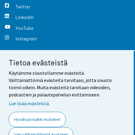
Twitter
LinkedIn
YouTube
Instagram
Tietoa evästeistä
Yhteystiedot
Käytämme sivustollamme evästeitä.
Palaute
Välttämättömiä evästeitä tarvitaan, jotta sivusto
toimii oikein. Muita evästeitä tarvitaan videoiden,
Käyttöehdot
podcastien ja palautepalvelun esittämiseen.
Tietosuoja
Lue lisää evästeistä.
Saavutettavuus
Hyväksyn kaikki evästeet
Tietoa sivustosta
Vain välttämättömät evästeet