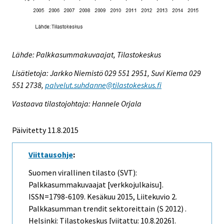
Lähde: Palkkasummakuvaajat, Tilastokeskus
Lisätietoja: Jarkko Niemistö 029 551 2951, Suvi Kiema 029
551 2738,
palvelut.suhdanne@tilastokeskus.fi
Vastaava tilastojohtaja: Hannele Orjala
Päivitetty 11.8.2015
Viittausohje
:
Suomen virallinen tilasto (SVT):
Palkkasummakuvaajat [verkkojulkaisu].
ISSN=1798-6109.
Kesäkuu
2015, Liitekuvio 2.
Palkkasumman trendit sektoreittain (S 2012) .
Helsinki: Tilastokeskus [viitattu: 10.8.2026].