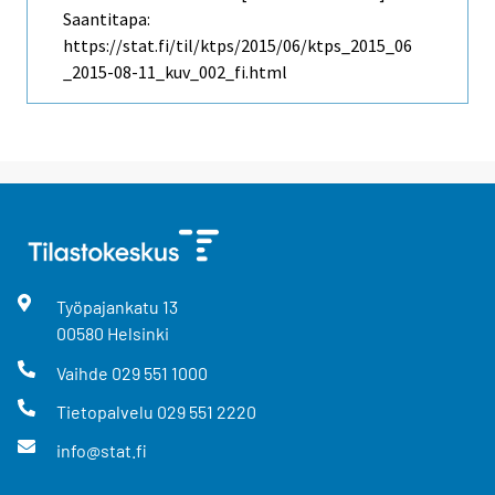
Saantitapa:
https://stat.fi/til/ktps/2015/06/ktps_2015_06
_2015-08-11_kuv_002_fi.html
Työpajankatu
13
00580
Helsinki
Vaihde
029 551 1000
Tietopalvelu
029 551 2220
info@stat.fi