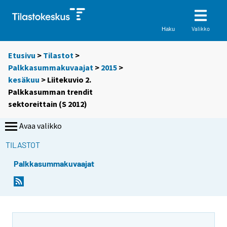
Valikko
Haku
Etusivu
>
Tilastot
>
Palkkasummakuvaajat
>
2015
>
kesäkuu
> Liitekuvio 2.
Palkkasumman trendit
sektoreittain (S 2012)
Avaa valikko
TILASTOT
Palkkasummakuvaajat