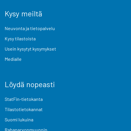
Kysy meiltä
Neuvonta ja tietopalvelu
Kysy tilastoista
Usein kysytyt kysymykset
Medialle
Löydä nopeasti
StatFin-tietokanta
Tilastotietokannat
Suomi lukuina
Rahanarvonmuunnin