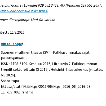
tietoja: Godfrey Lowndes 029 551 3423, Aki Niskanen 029 551 2657,
elut.suhdanne@tilastokeskus.fi
aava tilastojohtaja: Mari Ylä-Jarkko
itetty 11.8.2016
Viittausohje
:
Suomen virallinen tilasto (SVT): Palkkasummakuvaajat
[verkkojulkaisu].
ISSN=1798-6109.
Kesäkuu
2016, Liitekuvio 2. Palkkasumman
trendit sektoreittain (S 2012) . Helsinki: Tilastokeskus [viitattu:
6.8.2026].
Saantitapa:
https://stat.fi/til/ktps/2016/06/ktps_2016_06_2016-08-
11_kuv_002_fi.html