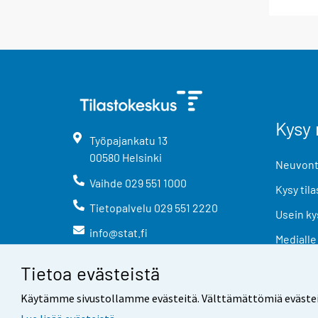
Kysy 
Työpajankatu
13
00580
Helsinki
Neuvonta
Vaihde
029 551 1000
Kysy tila
Tietopalvelu
029 551 2220
Usein ky
info@stat.fi
Medialle
Tietoa evästeistä
Käytämme sivustollamme evästeitä. Välttämättömiä evästeitä t