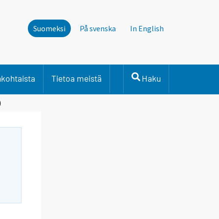
Suomeksi
På svenska
In English
nkohtaista
Tietoa meistä
Haku
)