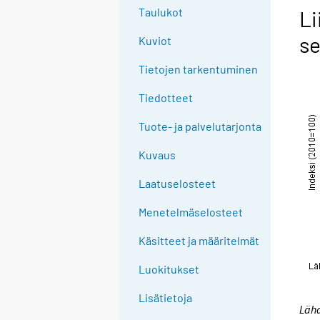
Taulukot
Li
se
Kuviot
Tietojen tarkentuminen
Tiedotteet
Tuote- ja palvelutarjonta
Kuvaus
Laatuselosteet
Menetelmäselosteet
Käsitteet ja määritelmät
Luokitukset
Lisätietoja
Läh