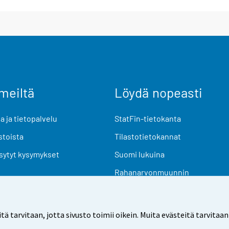
meiltä
Löydä nopeasti
 ja tietopalvelu
StatFin-tietokanta
stoista
Tilastotietokannat
sytyt kysymykset
Suomi lukuina
Rahanarvonmuunnin
Tulevat julkaisut
Tutkimusaineistot
arvitaan, jotta sivusto toimii oikein. Muita evästeitä tarvitaan