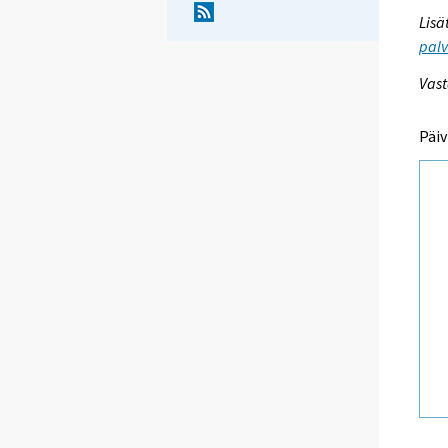
Lisä
palv
Vast
Päiv