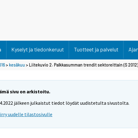
a
Kyselyt ja tiedonkeruut
Tuotteet ja palvelut
Aja
016
>
kesäkuu
> Liitekuvio 2. Palkkasumman trendit sektoreittain (S 2012
ämä sivu on arkistoitu.
.4.2022 jälkeen julkaistut tiedot löydät uudistetulta sivustolta.
iirry uudelle tilastosivulle