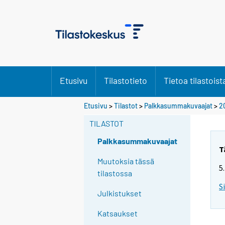
Etusivu
Tilastotieto
Tietoa tilastoist
Etusivu
>
Tilastot
>
Palkkasummakuvaajat
>
2
TILASTOT
Palkkasummakuvaajat
T
Muutoksia tässä
5
tilastossa
S
Julkistukset
Katsaukset