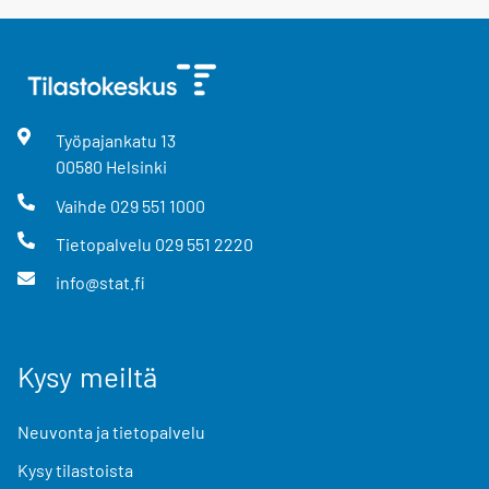
Työpajankatu
13
00580
Helsinki
Vaihde
029 551 1000
Tietopalvelu
029 551 2220
info@stat.fi
Kysy meiltä
Neuvonta ja tietopalvelu
Kysy tilastoista