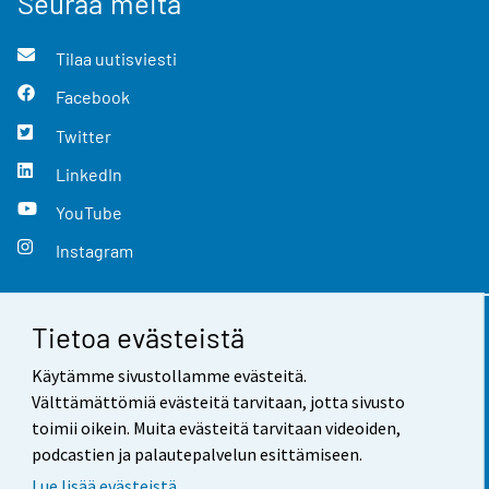
Seuraa meitä
Tilaa uutisviesti
Facebook
Twitter
LinkedIn
YouTube
Instagram
Tietoa evästeistä
Yhteystiedot
Käytämme sivustollamme evästeitä.
Palaute
Välttämättömiä evästeitä tarvitaan, jotta sivusto
toimii oikein. Muita evästeitä tarvitaan videoiden,
Käyttöehdot
podcastien ja palautepalvelun esittämiseen.
Tietosuoja
Lue lisää evästeistä.