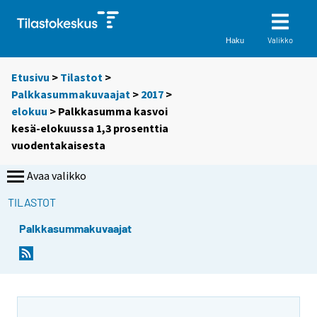
Valikko
Haku
Etusivu
>
Tilastot
>
Palkkasummakuvaajat
>
2017
>
elokuu
> Palkkasumma kasvoi
kesä-elokuussa 1,3 prosenttia
vuodentakaisesta
Avaa valikko
TILASTOT
Palkkasummakuvaajat
Y
Y
o
o
u
u
a
a
r
r