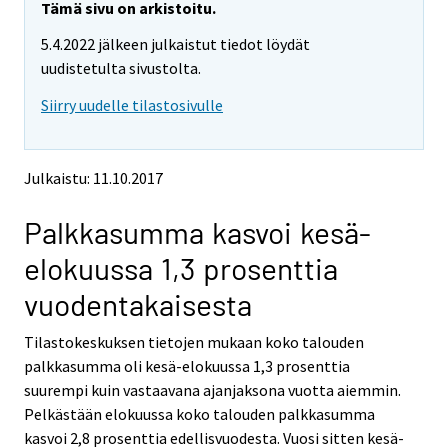
e
e
Tämä sivu on arkistoitu.
m
m
5.4.2022 jälkeen julkaistut tiedot löydät
o
o
v
v
uudistetulta sivustolta.
i
i
Siirry uudelle tilastosivulle
n
n
g
g
t
t
o
o
Julkaistu: 11.10.2017
a
a
n
n
Palkkasumma kasvoi kesä-
o
o
t
t
elokuussa 1,3 prosenttia
h
h
e
e
vuodentakaisesta
r
r
s
s
Tilastokeskuksen tietojen mukaan koko talouden
e
e
palkkasumma oli kesä-elokuussa 1,3 prosenttia
r
r
v
v
suurempi kuin vastaavana ajanjaksona vuotta aiemmin.
i
i
Pelkästään elokuussa koko talouden palkkasumma
c
c
kasvoi 2,8 prosenttia edellisvuodesta. Vuosi sitten kesä-
e
e