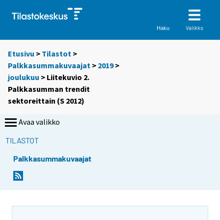
Valikko
Haku
Etusivu
>
Tilastot
>
Palkkasummakuvaajat
>
2019
>
joulukuu
> Liitekuvio 2.
Palkkasumman trendit
sektoreittain (S 2012)
Avaa valikko
TILASTOT
Palkkasummakuvaajat