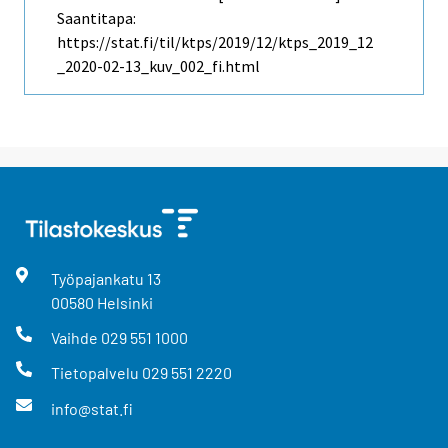
Saantitapa:
https://stat.fi/til/ktps/2019/12/ktps_2019_12
_2020-02-13_kuv_002_fi.html
Työpajankatu
13
00580
Helsinki
Vaihde
029 551 1000
Tietopalvelu
029 551 2220
info@stat.fi