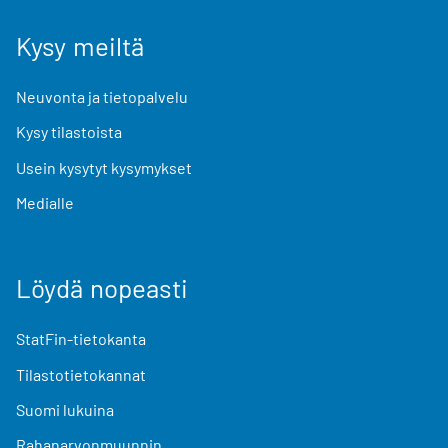
Kysy meiltä
Neuvonta ja tietopalvelu
Kysy tilastoista
Usein kysytyt kysymykset
Medialle
Löydä nopeasti
StatFin-tietokanta
Tilastotietokannat
Suomi lukuina
Rahanarvonmuunnin