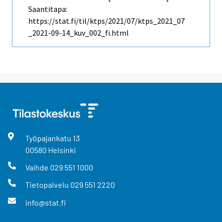
Saantitapa:
https://stat.fi/til/ktps/2021/07/ktps_2021_07
_2021-09-14_kuv_002_fi.html
Työpajankatu
13
00580
Helsinki
Vaihde
029 551 1000
Tietopalvelu
029 551 2220
info@stat.fi