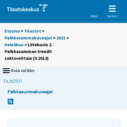
Valikko
Haku
Etusivu
>
Tilastot
>
Palkkasummakuvaajat
>
2021
>
heinäkuu
> Liitekuvio 2.
Palkkasumman trendit
sektoreittain (S 2012)
Avaa valikko
TILASTOT
Palkkasummakuvaajat