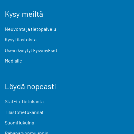
Kysy meiltä
Neuvonta ja tietopalvelu
Kysy tilastoista
Usein kysytyt kysymykset
Medialle
Löydä nopeasti
StatFin-tietokanta
Tilastotietokannat
Suomi lukuina
Rahanarvonmuunnin