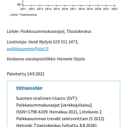
Lähde: Palkkasummakuvaajat, Tilastokeskus
Lisätietoja: Heidi Myllylä 029 551 3473,
palkkasumma@stat.fi
Vastaava osastopäällikkö: Hannele Orjala
Päivitetty 14.9.2021
Viittausohje
:
Suomen virallinen tilasto (SVT):
Palkkasummakuvaajat [verkkojulkaisu].
ISSN=1798-6109.
Heinäkuu
2021, Liitekuvio 2.
Palkkasumman trendit sektoreittain (S 2012) .
Helsinki: Tilastokeskus [viitattu: 8.8.2026].