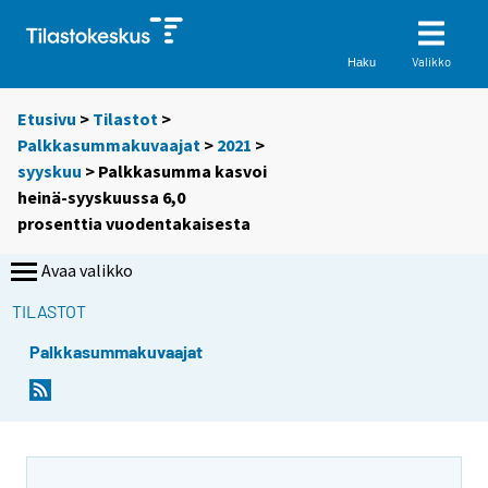
Valikko
Haku
Etusivu
>
Tilastot
>
Palkkasummakuvaajat
>
2021
>
syyskuu
> Palkkasumma kasvoi
heinä-syyskuussa 6,0
prosenttia vuodentakaisesta
Avaa valikko
TILASTOT
Palkkasummakuvaajat
Y
Y
o
o
u
u
a
a
r
r