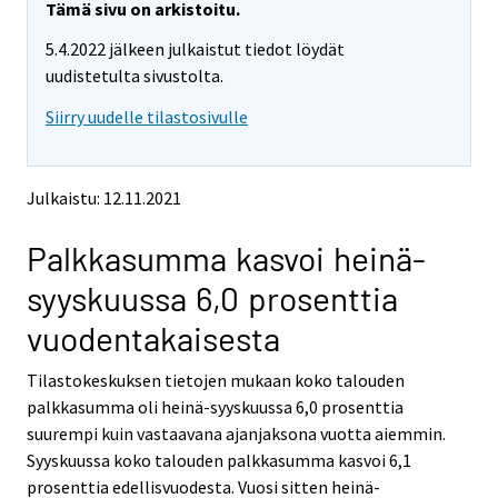
e
e
Tämä sivu on arkistoitu.
m
m
5.4.2022 jälkeen julkaistut tiedot löydät
o
o
v
v
uudistetulta sivustolta.
i
i
Siirry uudelle tilastosivulle
n
n
g
g
t
t
o
o
Julkaistu: 12.11.2021
a
a
n
n
Palkkasumma kasvoi heinä-
o
o
t
t
syyskuussa 6,0 prosenttia
h
h
e
e
vuodentakaisesta
r
r
s
s
Tilastokeskuksen tietojen mukaan koko talouden
e
e
palkkasumma oli heinä-syyskuussa 6,0 prosenttia
r
r
v
v
suurempi kuin vastaavana ajanjaksona vuotta aiemmin.
i
i
Syyskuussa koko talouden palkkasumma kasvoi 6,1
c
c
prosenttia edellisvuodesta. Vuosi sitten heinä-
e
e