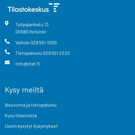
Työpajankatu
13
00580
Helsinki
Vaihde
029 551 1000
Tietopalvelu
029 551 2220
info@stat.fi
Kysy meiltä
Neuvonta ja tietopalvelu
Kysy tilastoista
Usein kysytyt kysymykset