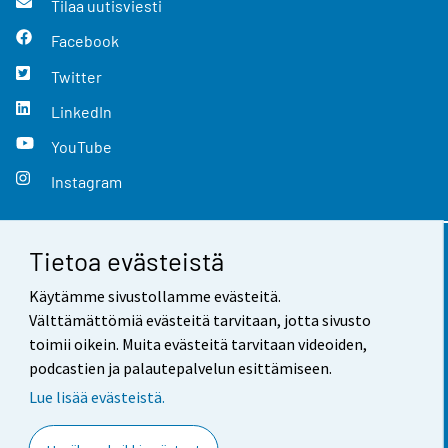
Tilaa uutisviesti
Facebook
Twitter
LinkedIn
YouTube
Instagram
Tietoa evästeistä
Yhteystiedot
Käytämme sivustollamme evästeitä.
Palaute
Välttämättömiä evästeitä tarvitaan, jotta sivusto
toimii oikein. Muita evästeitä tarvitaan videoiden,
Käyttöehdot
podcastien ja palautepalvelun esittämiseen.
Tietosuoja
Lue lisää evästeistä.
Saavutettavuus