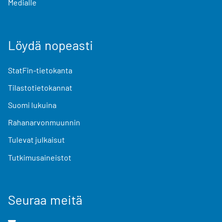
Medialle
Löydä nopeasti
StatFin-tietokanta
Tilastotietokannat
Suomi lukuina
Rahanarvonmuunnin
Tulevat julkaisut
Tutkimusaineistot
Seuraa meitä