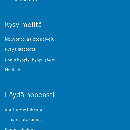
Kysy meiltä
Neuvonta ja tietopalvelu
Kysy tilastoista
Usein kysytyt kysymykset
Medialle
Löydä nopeasti
StatFin-tietokanta
Tilastotietokannat
Suomi lukuina