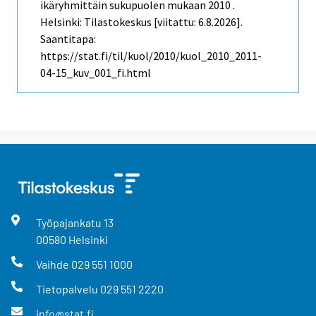
ikäryhmittäin sukupuolen mukaan 2010 .
Helsinki: Tilastokeskus [viitattu: 6.8.2026].
Saantitapa:
https://stat.fi/til/kuol/2010/kuol_2010_2011-
04-15_kuv_001_fi.html
Työpajankatu
13
00580
Helsinki
Vaihde
029 551 1000
Tietopalvelu
029 551 2220
info@stat.fi