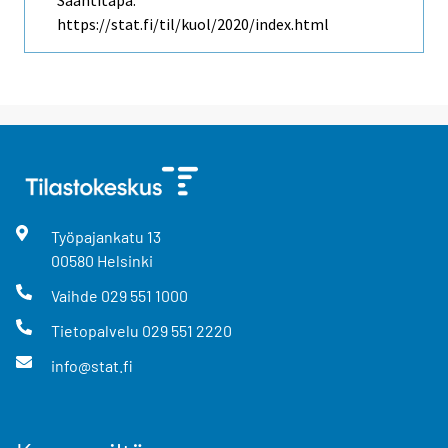
https://stat.fi/til/kuol/2020/index.html
Työpajankatu
13
00580
Helsinki
Vaihde
029 551 1000
Tietopalvelu
029 551 2220
info@stat.fi