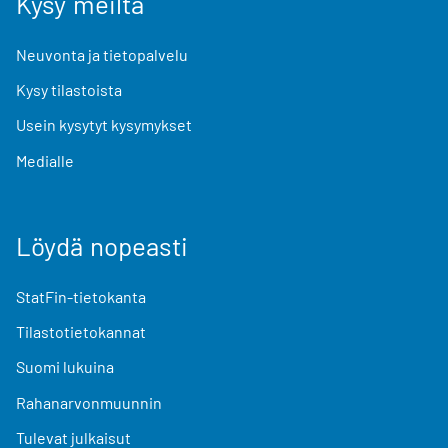
Kysy meiltä
Neuvonta ja tietopalvelu
Kysy tilastoista
Usein kysytyt kysymykset
Medialle
Löydä nopeasti
StatFin-tietokanta
Tilastotietokannat
Suomi lukuina
Rahanarvonmuunnin
Tulevat julkaisut