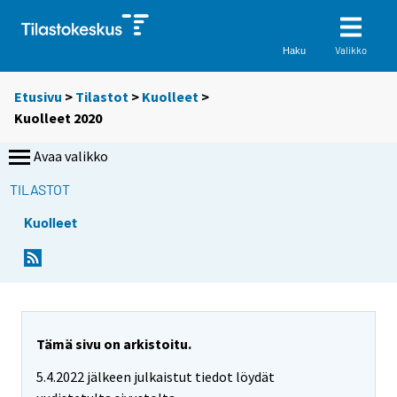
Valikko
Haku
Etusivu
>
Tilastot
>
Kuolleet
>
Kuolleet 2020
Avaa valikko
TILASTOT
Kuolleet
Tämä sivu on arkistoitu.
5.4.2022 jälkeen julkaistut tiedot löydät