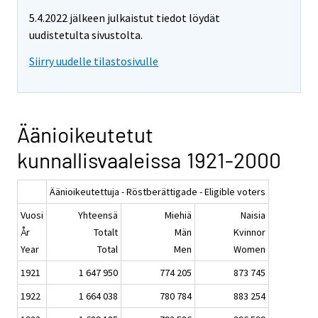
5.4.2022 jälkeen julkaistut tiedot löydät
uudistetulta sivustolta.
Siirry uudelle tilastosivulle
Äänioikeutetut
kunnallisvaaleissa 1921-2000
Äänioikeutettuja - Röstberättigade - Eligible voters
Vuosi
Yhteensä
Miehiä
Naisia
År
Totalt
Män
Kvinnor
Year
Total
Men
Women
1921
1 647 950
774 205
873 745
1922
1 664 038
780 784
883 254