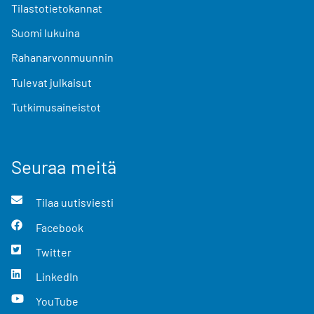
Tilastotietokannat
Suomi lukuina
Rahanarvonmuunnin
Tulevat julkaisut
Tutkimusaineistot
Seuraa meitä
Tilaa uutisviesti
Facebook
Twitter
LinkedIn
YouTube