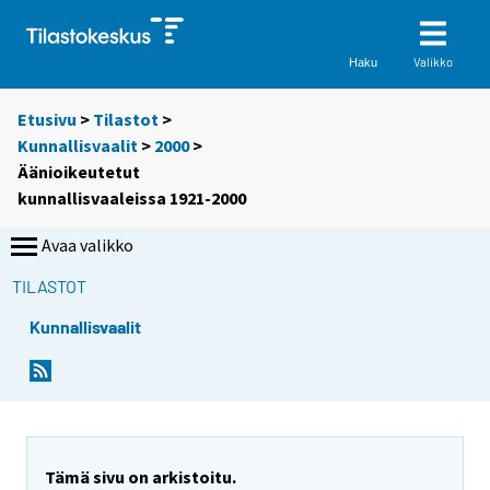
Valikko
Haku
Etusivu
>
Tilastot
>
Kunnallisvaalit
>
2000
>
Äänioikeutetut
kunnallisvaaleissa 1921-2000
Avaa valikko
TILASTOT
Kunnallisvaalit
Tämä sivu on arkistoitu.