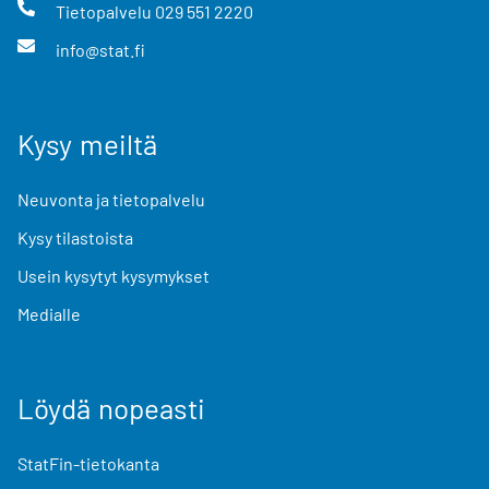
Tietopalvelu
029 551 2220
info@stat.fi
Kysy meiltä
Neuvonta ja tietopalvelu
Kysy tilastoista
Usein kysytyt kysymykset
Medialle
Löydä nopeasti
StatFin-tietokanta