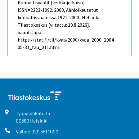
Kunnallisvaalit [verkkojulkaisu].
ISSN=2323-1092. 2000, Äänioikeutetut
kunnallisvaaleissa 1921-2000 . Helsinki:
Tilastokeskus [viitattu: 10.8.2026].
Saantitapa:
https://stat.fi/til/kvaa/2000/kvaa_2000_2004-
05-31_tau_011.html
Työpajankatu
13
00580
Helsinki
Vaihde
029 551 1000