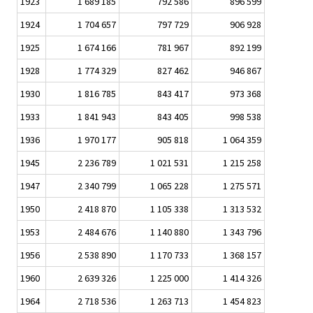
1923
1 689 185
792 586
896 599
1924
1 704 657
797 729
906 928
1925
1 674 166
781 967
892 199
1928
1 774 329
827 462
946 867
1930
1 816 785
843 417
973 368
1933
1 841 943
843 405
998 538
1936
1 970 177
905 818
1 064 359
1945
2 236 789
1 021 531
1 215 258
1947
2 340 799
1 065 228
1 275 571
1950
2 418 870
1 105 338
1 313 532
1953
2 484 676
1 140 880
1 343 796
1956
2 538 890
1 170 733
1 368 157
1960
2 639 326
1 225 000
1 414 326
1964
2 718 536
1 263 713
1 454 823