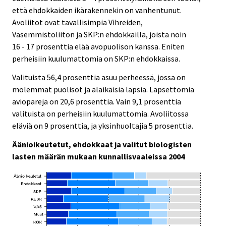
että ehdokkaiden ikärakennekin on vanhentunut.
Avoliitot ovat tavallisimpia Vihreiden,
Vasemmistoliiton ja SKP:n ehdokkailla, joista noin
16 - 17 prosenttia elää avopuolison kanssa. Eniten
perheisiin kuulumattomia on SKP:n ehdokkaissa.
Valituista 56,4 prosenttia asuu perheessä, jossa on
molemmat puolisot ja alaikäisiä lapsia. Lapsettomia
aviopareja on 20,6 prosenttia. Vain 9,1 prosenttia
valituista on perheisiin kuulumattomia. Avoliitossa
eläviä on 9 prosenttia, ja yksinhuoltajia 5 prosenttia.
Äänioikeutetut, ehdokkaat ja valitut biologisten
lasten määrän mukaan kunnallisvaaleissa 2004