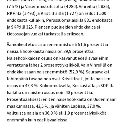
(7 578) ja Vasemmistoliitolla (4 280). Vihreillä (1 836),
RKP:llä (1 493) ja Kristillisillä (1 727) on reilut 1 500
ehdokasta kullakin, Perussuomalaisilla 881 ehdokasta
ja SKP:llä 325. Pienten puolueiden ehdokkaita ei
tietosuojan vuoksi tarkastella erikseen.
Äänioikeutetuista on enemmistö eli 51,6 prosenttia
naisia. Ehdokkaista naisia on 39,9 prosenttia.
Naisehdokkaiden osuus on kasvanut edellisvaaleihin
verrattuna lähes 2 prosenttiyksikköä. Vain Vihreillä on
ehdokkaissaan naisenemmistö (52,9 %). Seuraavaksi
lähimpänä tasapainoa ovat Kristilliset, joilla naisten
osuus on 47,3 %. Kokoomuksella, Keskustalla ja SDP:llä
kaikilla on naisten osuus noin 40 prosenttia.
Prosentuaalisesti eniten naisehdokkaita on Uudenmaan
maakunnassa, 43,5 %, ja vähiten Lapissa, 37,0 %.
Valituista naisia on 36,3 % eli 1,9 prosenttiyksikköä
enemmän kuin edellisvaaleissa.