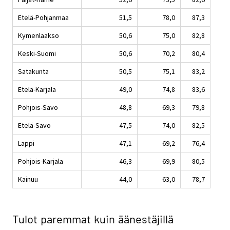
Etelä-Pohjanmaa
51,5
78,0
87,3
Kymenlaakso
50,6
75,0
82,8
Keski-Suomi
50,6
70,2
80,4
Satakunta
50,5
75,1
83,2
Etelä-Karjala
49,0
74,8
83,6
Pohjois-Savo
48,8
69,3
79,8
Etelä-Savo
47,5
74,0
82,5
Lappi
47,1
69,2
76,4
Pohjois-Karjala
46,3
69,9
80,5
Kainuu
44,0
63,0
78,7
Tulot paremmat kuin äänestäjillä