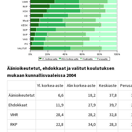
Äänioikeutetut, ehdokkaat ja valitut koulutuksen
mukaan kunnallisvaaleissa 2004
Yl. korkea-aste
Alin korkea-aste
Keskiaste
Perus
Äänioikeutetut
6,6
18,2
37,8
Ehdokkaat
11,9
27,9
39,7
VIHR
28,4
28,2
32,8
RKP
22,8
34,0
28,3