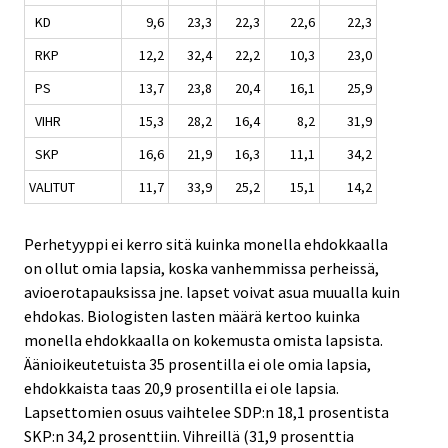
KD
9,6
23,3
22,3
22,6
22,3
RKP
12,2
32,4
22,2
10,3
23,0
PS
13,7
23,8
20,4
16,1
25,9
VIHR
15,3
28,2
16,4
8,2
31,9
SKP
16,6
21,9
16,3
11,1
34,2
VALITUT
11,7
33,9
25,2
15,1
14,2
Perhetyyppi ei kerro sitä kuinka monella ehdokkaalla
on ollut omia lapsia, koska vanhemmissa perheissä,
avioerotapauksissa jne. lapset voivat asua muualla kuin
ehdokas. Biologisten lasten määrä kertoo kuinka
monella ehdokkaalla on kokemusta omista lapsista.
Äänioikeutetuista 35 prosentilla ei ole omia lapsia,
ehdokkaista taas 20,9 prosentilla ei ole lapsia.
Lapsettomien osuus vaihtelee SDP:n 18,1 prosentista
SKP:n 34,2 prosenttiin. Vihreillä (31,9 prosenttia