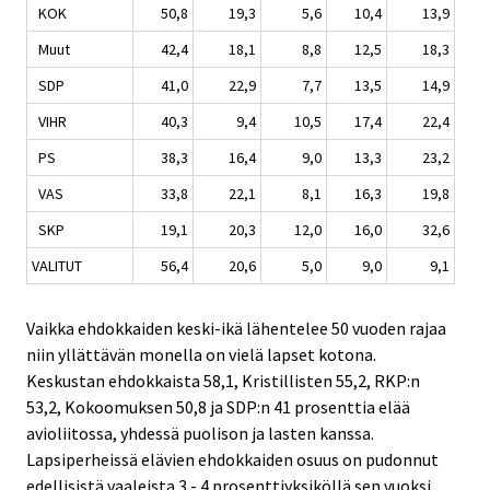
KOK
50,8
19,3
5,6
10,4
13,9
Muut
42,4
18,1
8,8
12,5
18,3
SDP
41,0
22,9
7,7
13,5
14,9
VIHR
40,3
9,4
10,5
17,4
22,4
PS
38,3
16,4
9,0
13,3
23,2
VAS
33,8
22,1
8,1
16,3
19,8
SKP
19,1
20,3
12,0
16,0
32,6
VALITUT
56,4
20,6
5,0
9,0
9,1
Vaikka ehdokkaiden keski-ikä lähentelee 50 vuoden rajaa
niin yllättävän monella on vielä lapset kotona.
Keskustan ehdokkaista 58,1, Kristillisten 55,2, RKP:n
53,2, Kokoomuksen 50,8 ja SDP:n 41 prosenttia elää
avioliitossa, yhdessä puolison ja lasten kanssa.
Lapsiperheissä elävien ehdokkaiden osuus on pudonnut
edellisistä vaaleista 3 - 4 prosenttiyksiköllä sen vuoksi,