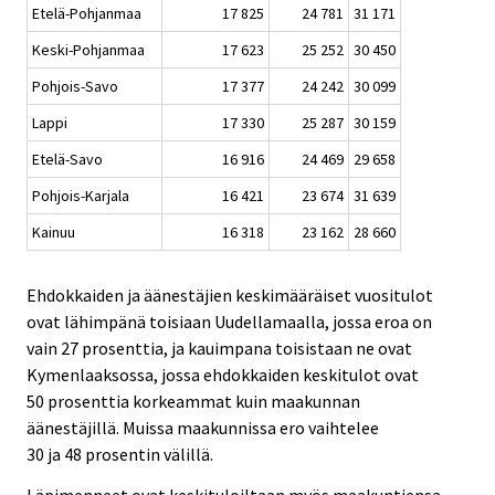
Etelä-Pohjanmaa
17 825
24 781
31 171
Keski-Pohjanmaa
17 623
25 252
30 450
Pohjois-Savo
17 377
24 242
30 099
Lappi
17 330
25 287
30 159
Etelä-Savo
16 916
24 469
29 658
Pohjois-Karjala
16 421
23 674
31 639
Kainuu
16 318
23 162
28 660
Ehdokkaiden ja äänestäjien keskimääräiset vuositulot
ovat lähimpänä toisiaan Uudellamaalla, jossa eroa on
vain 27 prosenttia, ja kauimpana toisistaan ne ovat
Kymenlaaksossa, jossa ehdokkaiden keskitulot ovat
50 prosenttia korkeammat kuin maakunnan
äänestäjillä. Muissa maakunnissa ero vaihtelee
30 ja 48 prosentin välillä.