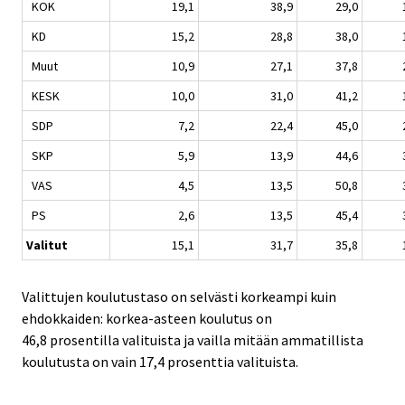
KOK
19,1
38,9
29,0
KD
15,2
28,8
38,0
Muut
10,9
27,1
37,8
KESK
10,0
31,0
41,2
SDP
7,2
22,4
45,0
SKP
5,9
13,9
44,6
VAS
4,5
13,5
50,8
PS
2,6
13,5
45,4
Valitut
15,1
31,7
35,8
Valittujen koulutustaso on selvästi korkeampi kuin
ehdokkaiden: korkea-asteen koulutus on
46,8 prosentilla valituista ja vailla mitään ammatillista
koulutusta on vain 17,4 prosenttia valituista.