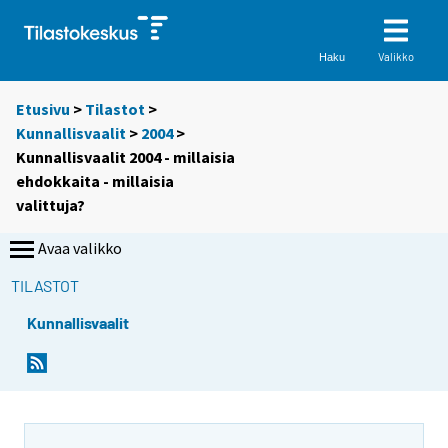
Valikko
Haku
Etusivu
>
Tilastot
>
Kunnallisvaalit
>
2004
>
Kunnallisvaalit 2004 - millaisia
ehdokkaita - millaisia
valittuja?
Avaa valikko
TILASTOT
Kunnallisvaalit