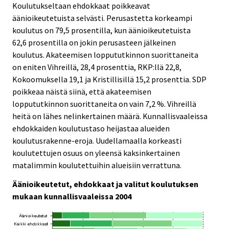
Koulutukseltaan ehdokkaat poikkeavat
äänioikeutetuista selvästi. Perusastetta korkeampi
koulutus on 79,5 prosentilla, kun äänioikeutetuista
62,6 prosentilla on jokin perusasteen jälkeinen
koulutus. Akateemisen loppututkinnon suorittaneita
on eniten Vihreillä, 28,4 prosenttia, RKP:llä 22,8,
Kokoomuksella 19,1 ja Kristillisillä 15,2 prosenttia. SDP
poikkeaa näistä siinä, että akateemisen
loppututkinnon suorittaneita on vain 7,2 %. Vihreillä
heitä on lähes nelinkertainen määrä. Kunnallisvaaleissa
ehdokkaiden koulutustaso heijastaa alueiden
koulutusrakenne-eroja. Uudellamaalla korkeasti
koulutettujen osuus on yleensä kaksinkertainen
matalimmin koulutettuihin alueisiin verrattuna.
Äänioikeutetut, ehdokkaat ja valitut koulutuksen
mukaan kunnallisvaaleissa 2004