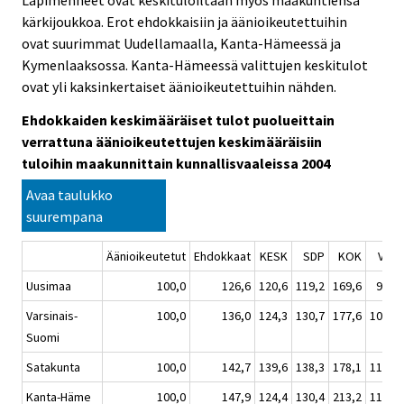
Läpimenneet ovat keskituloiltaan myös maakuntiensa
kärkijoukkoa. Erot ehdokkaisiin ja äänioikeutettuihin
ovat suurimmat Uudellamaalla, Kanta-Hämeessä ja
Kymenlaaksossa. Kanta-Hämeessä valittujen keskitulot
ovat yli kaksinkertaiset äänioikeutettuihin nähden.
Ehdokkaiden keskimääräiset tulot puolueittain
verrattuna äänioikeutettujen keskimääräisiin
tuloihin maakunnittain kunnallisvaaleissa 2004
Avaa taulukko
suurempana
Äänioikeutetut
Ehdokkaat
KESK
SDP
KOK
VAS
Uusimaa
100,0
126,6
120,6
119,2
169,6
98,0
Varsinais-
100,0
136,0
124,3
130,7
177,6
109,9
Suomi
Satakunta
100,0
142,7
139,6
138,3
178,1
116,8
Kanta-Häme
100,0
147,9
124,4
130,4
213,2
118,2