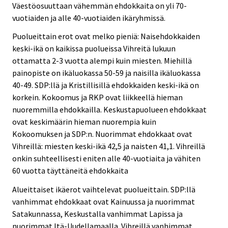
Väestöosuuttaan vähemmän ehdokkaita on yli 70-
vuotiaiden ja alle 40-vuotiaiden ikäryhmissä.
Puolueittain erot ovat melko pieniä: Naisehdokkaiden
keski-ikä on kaikissa puolueissa Vihreitä lukuun
ottamatta 2-3 vuotta alempi kuin miesten. Miehillä
painopiste on ikäluokassa 50-59 ja naisilla ikäluokassa
40-49. SDP:llä ja Kristillisillä ehdokkaiden keski-ikä on
korkein. Kokoomus ja RKP ovat liikkeellä hieman
nuoremmilla ehdokkailla. Keskustapuolueen ehdokkaat
ovat keskimäärin hieman nuorempia kuin
Kokoomuksen ja SDP:n. Nuorimmat ehdokkaat ovat
Vihreillä: miesten keski-ikä 42,5 ja naisten 41,1. Vihreillä
onkin suhteellisesti eniten alle 40-vuotiaita ja vähiten
60 vuotta täyttäneitä ehdokkaita
Alueittaiset ikäerot vaihtelevat puolueittain. SDP:llä
vanhimmat ehdokkaat ovat Kainuussa ja nuorimmat
Satakunnassa, Keskustalla vanhimmat Lapissa ja
nuorimmat Itä-Uudellamaalla. Vihreillä vanhimmat