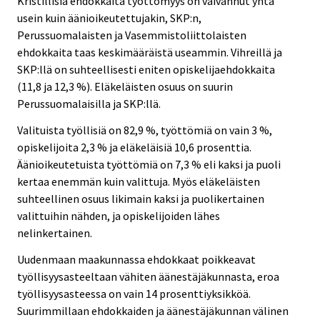
Kristillisiä ehdokkaita työttömyys on vaivannut yhtä
usein kuin äänioikeutettujakin, SKP:n,
Perussuomalaisten ja Vasemmistoliittolaisten
ehdokkaita taas keskimääräistä useammin. Vihreillä ja
SKP:llä on suhteellisesti eniten opiskelijaehdokkaita
(11,8 ja 12,3 %). Eläkeläisten osuus on suurin
Perussuomalaisilla ja SKP:llä.
Valituista työllisiä on 82,9 %, työttömiä on vain 3 %,
opiskelijoita 2,3 % ja eläkeläisiä 10,6 prosenttia.
Äänioikeutetuista työttömiä on 7,3 % eli kaksi ja puoli
kertaa enemmän kuin valittuja. Myös eläkeläisten
suhteellinen osuus likimain kaksi ja puolikertainen
valittuihin nähden, ja opiskelijoiden lähes
nelinkertainen.
Uudenmaan maakunnassa ehdokkaat poikkeavat
työllisyysasteeltaan vähiten äänestäjäkunnasta, eroa
työllisyysasteessa on vain 14 prosenttiyksikköä.
Suurimmillaan ehdokkaiden ja äänestäjäkunnan välinen