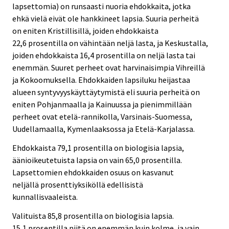
lapsettomia) on runsaasti nuoria ehdokkaita, jotka
ehkä vielä eivät ole hankkineet lapsia. Suuria perheitä
on eniten Kristillisillä, joiden ehdokkaista
22,6 prosentilla on vähintään neljä lasta, ja Keskustalla,
joiden ehdokkaista 16,4 prosentilla on neljä lasta tai
enemmän. Suuret perheet ovat harvinaisimpia Vihreillä
ja Kokoomuksella. Ehdokkaiden lapsiluku heijastaa
alueen syntyvyyskäyttäytymistä eli suuria perheitä on
eniten Pohjanmaalla ja Kainuussa ja pienimmillään
perheet ovat etelä-rannikolla, Varsinais-Suomessa,
Uudellamaalla, Kymenlaaksossa ja Etelä-Karjalassa.
Ehdokkaista 79,1 prosentilla on biologisia lapsia,
äänioikeutetuista lapsia on vain 65,0 prosentilla.
Lapsettomien ehdokkaiden osuus on kasvanut
neljällä prosenttiyksiköllä edellisistä
kunnallisvaaleista.
Valituista 85,8 prosentilla on biologisia lapsia.
15,1 prosentilla niitä on enemmän kuin kolme, ja vain