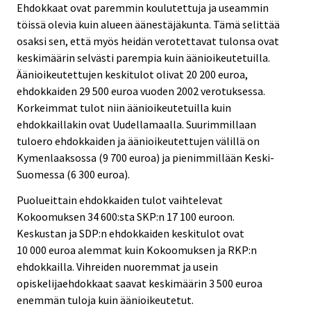
Ehdokkaat ovat paremmin koulutettuja ja useammin
töissä olevia kuin alueen äänestäjäkunta. Tämä selittää
osaksi sen, että myös heidän verotettavat tulonsa ovat
keskimäärin selvästi parempia kuin äänioikeutetuilla.
Äänioikeutettujen keskitulot olivat 20 200 euroa,
ehdokkaiden 29 500 euroa vuoden 2002 verotuksessa.
Korkeimmat tulot niin äänioikeutetuilla kuin
ehdokkaillakin ovat Uudellamaalla. Suurimmillaan
tuloero ehdokkaiden ja äänioikeutettujen välillä on
Kymenlaaksossa (9 700 euroa) ja pienimmillään Keski-
Suomessa (6 300 euroa).
Puolueittain ehdokkaiden tulot vaihtelevat
Kokoomuksen 34 600:sta SKP:n 17 100 euroon.
Keskustan ja SDP:n ehdokkaiden keskitulot ovat
10 000 euroa alemmat kuin Kokoomuksen ja RKP:n
ehdokkailla. Vihreiden nuoremmat ja usein
opiskelijaehdokkaat saavat keskimäärin 3 500 euroa
enemmän tuloja kuin äänioikeutetut.