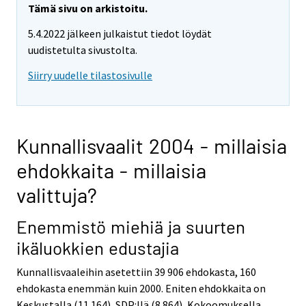
Tämä sivu on arkistoitu.
5.4.2022 jälkeen julkaistut tiedot löydät
uudistetulta sivustolta.
Siirry uudelle tilastosivulle
Kunnallisvaalit 2004 - millaisia
ehdokkaita - millaisia
valittuja?
Enemmistö miehiä ja suurten
ikäluokkien edustajia
Kunnallisvaaleihin asetettiin 39 906 ehdokasta, 160
ehdokasta enemmän kuin 2000. Eniten ehdokkaita on
Keskustalla (11 164), SDP:llä (8 864), Kokoomuksella