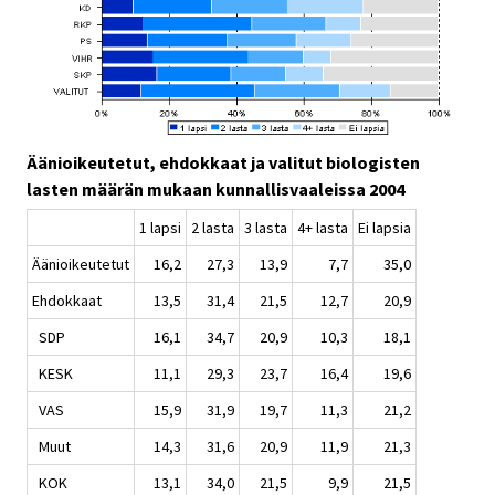
Äänioikeutetut, ehdokkaat ja valitut biologisten
lasten määrän mukaan kunnallisvaaleissa 2004
1 lapsi
2 lasta
3 lasta
4+ lasta
Ei lapsia
Äänioikeutetut
16,2
27,3
13,9
7,7
35,0
Ehdokkaat
13,5
31,4
21,5
12,7
20,9
SDP
16,1
34,7
20,9
10,3
18,1
KESK
11,1
29,3
23,7
16,4
19,6
VAS
15,9
31,9
19,7
11,3
21,2
Muut
14,3
31,6
20,9
11,9
21,3
KOK
13,1
34,0
21,5
9,9
21,5