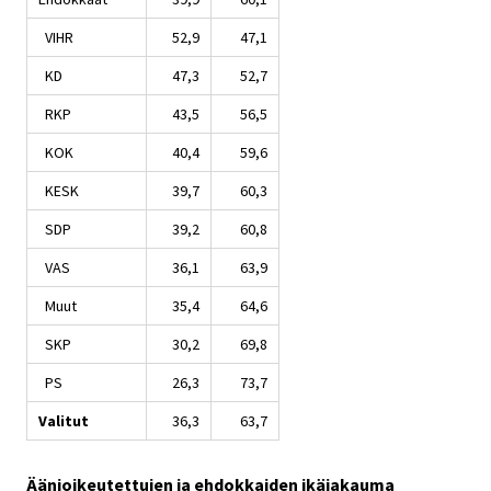
VIHR
52,9
47,1
KD
47,3
52,7
RKP
43,5
56,5
KOK
40,4
59,6
KESK
39,7
60,3
SDP
39,2
60,8
VAS
36,1
63,9
Muut
35,4
64,6
SKP
30,2
69,8
PS
26,3
73,7
Valitut
36,3
63,7
Äänioikeutettujen ja ehdokkaiden ikäjakauma