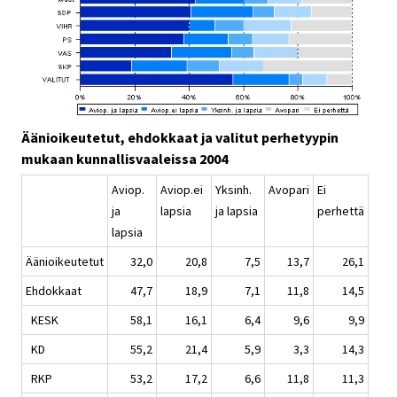
Äänioikeutetut, ehdokkaat ja valitut perhetyypin
mukaan kunnallisvaaleissa 2004
Aviop.
Aviop.ei
Yksinh.
Avopari
Ei
ja
lapsia
ja lapsia
perhettä
lapsia
Äänioikeutetut
32,0
20,8
7,5
13,7
26,1
Ehdokkaat
47,7
18,9
7,1
11,8
14,5
KESK
58,1
16,1
6,4
9,6
9,9
KD
55,2
21,4
5,9
3,3
14,3
RKP
53,2
17,2
6,6
11,8
11,3