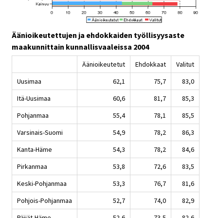
Äänioikeutettujen ja ehdokkaiden työllisyysaste
maakunnittain kunnallisvaaleissa 2004
Äänioikeutetut
Ehdokkaat
Valitut
Uusimaa
62,1
75,7
83,0
Itä-Uusimaa
60,6
81,7
85,3
Pohjanmaa
55,4
78,1
85,5
Varsinais-Suomi
54,9
78,2
86,3
Kanta-Häme
54,3
78,2
84,6
Pirkanmaa
53,8
72,6
83,5
Keski-Pohjanmaa
53,3
76,7
81,6
Pohjois-Pohjanmaa
52,7
74,0
82,9
Päijät-Häme
52,6
73,5
82,6