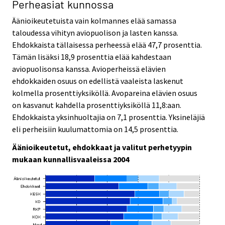
Perheasiat kunnossa
Äänioikeutetuista vain kolmannes elää samassa
taloudessa vihityn aviopuolison ja lasten kanssa.
Ehdokkaista tällaisessa perheessä elää 47,7 prosenttia.
Tämän lisäksi 18,9 prosenttia elää kahdestaan
aviopuolisonsa kanssa. Avioperheissä elävien
ehdokkaiden osuus on edellistä vaaleista laskenut
kolmella prosenttiyksiköllä. Avopareina elävien osuus
on kasvanut kahdella prosenttiyksiköllä 11,8:aan.
Ehdokkaista yksinhuoltajia on 7,1 prosenttia. Yksineläjiä
eli perheisiin kuulumattomia on 14,5 prosenttia.
Äänioikeutetut, ehdokkaat ja valitut perhetyypin
mukaan kunnallisvaaleissa 2004