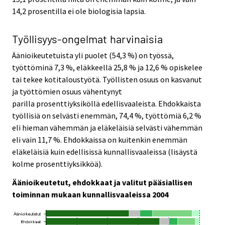
14,2 prosentilla ei ole biologisia lapsia.
Työllisyys-ongelmat harvinaisia
Äänioikeutetuista yli puolet (54,3 %) on työssä,
työttöminä 7,3 %, eläkkeellä 25,8 % ja 12,6 % opiskelee
tai tekee kotitaloustyötä. Työllisten osuus on kasvanut
ja työttömien osuus vähentynyt
parilla prosenttiyksiköllä edellisvaaleista. Ehdokkaista
työllisiä on selvästi enemmän, 74,4 %, työttömiä 6,2 %
eli hieman vähemmän ja eläkeläisiä selvästi vähemmän
eli vain 11,7 %. Ehdokkaissa on kuitenkin enemmän
eläkeläisiä kuin edellisissä kunnallisvaaleissa (lisäystä
kolme prosenttiyksikköä).
Äänioikeutetut, ehdokkaat ja valitut pääsiallisen
toiminnan mukaan kunnallisvaaleissa 2004