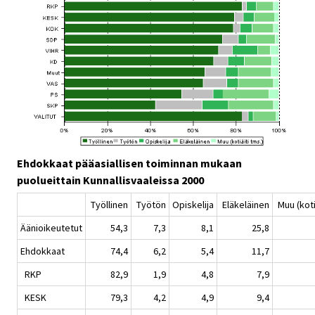
Ehdokkaat pääasiallisen toiminnan mukaan
puolueittain Kunnallisvaaleissa 2000
Työllinen
Työtön
Opiskelija
Eläkeläinen
Muu (koti
Äänioikeutetut
54,3
7,3
8,1
25,8
Ehdokkaat
74,4
6,2
5,4
11,7
RKP
82,9
1,9
4,8
7,9
KESK
79,3
4,2
4,9
9,4