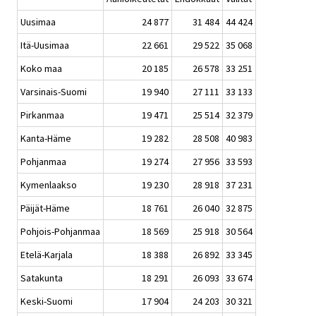
Uusimaa
24 877
31 484
44 424
Itä-Uusimaa
22 661
29 522
35 068
Koko maa
20 185
26 578
33 251
Varsinais-Suomi
19 940
27 111
33 133
Pirkanmaa
19 471
25 514
32 379
Kanta-Häme
19 282
28 508
40 983
Pohjanmaa
19 274
27 956
33 593
Kymenlaakso
19 230
28 918
37 231
Päijät-Häme
18 761
26 040
32 875
Pohjois-Pohjanmaa
18 569
25 918
30 564
Etelä-Karjala
18 388
26 892
33 345
Satakunta
18 291
26 093
33 674
Keski-Suomi
17 904
24 203
30 321