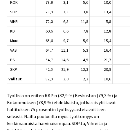
KOK
78,9
3,1
5,6
10,0
SDP
73,9
7,3
3,8
13,4
VIHR
72,0
6,5
11,8
5,8
KD
69,6
6,6
7,8
12,8
Muut
65,6
9,7
5,9
15,4
VAS
64,7
11,1
5,3
16,4
PS
54,7
14,6
4,5
21,7
SKP
42,5
21,9
12,3
20,9
Valitut
82,9
3,0
2,3
10,6
Työllisiä on eniten RKP:n (82,9 %) Keskustan (79,3 %) ja
Kokoomuksen (78,9 %) ehdokkaista, jotka siis ylittävät
hallituksen 75 prosentin työllisyysastetavoitteen
selvästi. Näillä puolueilla myös työttömyys on
keskimääräistä harvinaisempaa. SDP:tä, Vihreitä ja