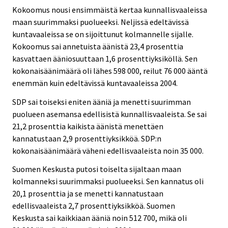
Kokoomus nousi ensimmäistä kertaa kunnallisvaaleissa
maan suurimmaksi puolueeksi. Neljissä edeltävissä
kuntavaaleissa se on sijoittunut kolmannelle sijalle.
Kokoomus sai annetuista äänistä 23,4 prosenttia
kasvattaen ääniosuuttaan 1,6 prosenttiyksiköllä. Sen
kokonaisäänimäärä oli lähes 598 000, reilut 76 000 ääntä
enemmän kuin edeltävissä kuntavaaleissa 2004.
SDP sai toiseksi eniten ääniä ja menetti suurimman
puolueen asemansa edellisistä kunnallisvaaleista. Se sai
21,2 prosenttia kaikista äänistä menettäen
kannatustaan 2,9 prosenttiyksikköä. SDP:n
kokonaisäänimäärä väheni edellisvaaleista noin 35 000.
Suomen Keskusta putosi toiselta sijaltaan maan
kolmanneksi suurimmaksi puolueeksi. Sen kannatus oli
20,1 prosenttia ja se menetti kannatustaan
edellisvaaleista 2,7 prosenttiyksikköä. Suomen
Keskusta sai kaikkiaan ääniä noin 512 700, mikä oli