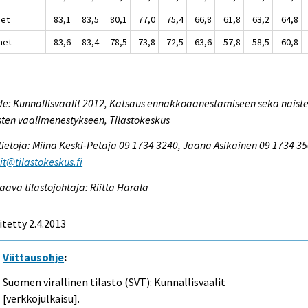
set
83,1
83,5
80,1
77,0
75,4
66,8
61,8
63,2
64,8
het
83,6
83,4
78,5
73,8
72,5
63,6
57,8
58,5
60,8
e: Kunnallisvaalit 2012, Katsaus ennakkoäänestämiseen sekä naiste
ten vaalimenestykseen, Tilastokeskus
tietoja: Miina Keski-Petäjä 09 1734 3240, Jaana Asikainen 09 1734 35
it@tilastokeskus.fi
aava tilastojohtaja: Riitta Harala
itetty 2.4.2013
Viittausohje
:
Suomen virallinen tilasto (SVT): Kunnallisvaalit
[verkkojulkaisu].