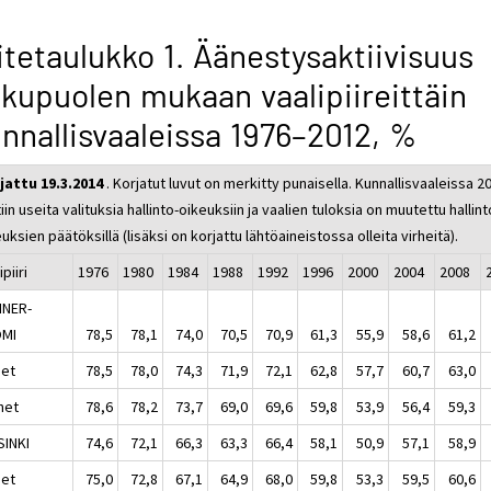
itetaulukko 1. Äänestysaktiivisuus
kupuolen mukaan vaalipiireittäin
nnallisvaaleissa 1976–2012, %
jattu 19.3.2014
. Korjatut luvut on merkitty punaisella. Kunnallisvaaleissa 2
iin useita valituksia hallinto-oikeuksiin ja vaalien tuloksia on muutettu hallint
uksien päätöksillä (lisäksi on korjattu lähtöaineistossa olleita virheitä).
ipiiri
1976
1980
1984
1988
1992
1996
2000
2004
2008
NER-
MI
78,5
78,1
74,0
70,5
70,9
61,3
55,9
58,6
61,2
set
78,5
78,0
74,3
71,9
72,1
62,8
57,7
60,7
63,0
het
78,6
78,2
73,7
69,0
69,6
59,8
53,9
56,4
59,3
SINKI
74,6
72,1
66,3
63,3
66,4
58,1
50,9
57,1
58,9
set
75,0
72,8
67,1
64,9
68,0
59,8
53,3
59,5
60,6