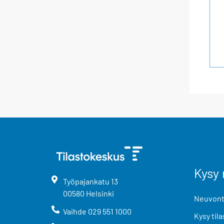
Kysy 
Työpajankatu
13
00580
Helsinki
Neuvonta
Vaihde
029 551 1000
Kysy tila