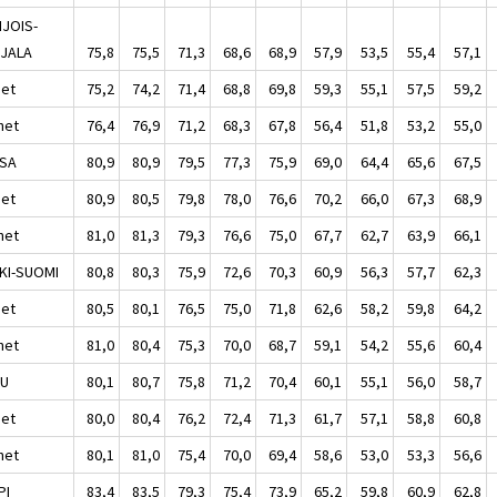
JOIS-
JALA
75,8
75,5
71,3
68,6
68,9
57,9
53,5
55,4
57,1
set
75,2
74,2
71,4
68,8
69,8
59,3
55,1
57,5
59,2
het
76,4
76,9
71,2
68,3
67,8
56,4
51,8
53,2
55,0
SA
80,9
80,9
79,5
77,3
75,9
69,0
64,4
65,6
67,5
set
80,9
80,5
79,8
78,0
76,6
70,2
66,0
67,3
68,9
het
81,0
81,3
79,3
76,6
75,0
67,7
62,7
63,9
66,1
KI-SUOMI
80,8
80,3
75,9
72,6
70,3
60,9
56,3
57,7
62,3
set
80,5
80,1
76,5
75,0
71,8
62,6
58,2
59,8
64,2
het
81,0
80,4
75,3
70,0
68,7
59,1
54,2
55,6
60,4
LU
80,1
80,7
75,8
71,2
70,4
60,1
55,1
56,0
58,7
set
80,0
80,4
76,2
72,4
71,3
61,7
57,1
58,8
60,8
het
80,1
81,0
75,4
70,0
69,4
58,6
53,0
53,3
56,6
PI
83,4
83,5
79,3
75,4
73,9
65,2
59,8
60,9
62,8