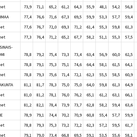
het
73,9
71,1
65,2
61,2
64,3
55,9
48,1
54,2
56,8
IMAA
77,4
76,6
71,6
67,3
69,5
59,9
53,3
57,7
59,4
set
77,6
76,7
72,0
69,3
71,2
61,4
55,3
59,8
61,3
het
77,3
76,4
71,2
65,2
67,7
58,2
51,1
55,3
57,5
SINAIS-
MI
78,8
79,2
75,4
73,3
73,4
63,4
56,9
60,0
62,5
set
78,8
79,1
75,3
75,1
74,6
64,4
58,1
61,5
64,1
het
78,8
79,3
75,6
71,4
72,1
62,3
55,5
58,5
60,9
AKUNTA
81,1
81,7
78,3
75,0
75,0
64,0
59,8
61,3
64,9
set
81,0
81,2
78,1
76,0
76,2
65,1
61,2
63,1
66,1
het
81,2
82,1
78,4
73,9
73,7
62,8
58,2
59,4
63,6
ME
78,9
79,1
74,4
70,2
70,9
60,8
55,4
57,7
59,9
set
78,8
79,3
75,3
73,2
72,2
62,3
57,2
59,5
61,7
het
79,1
79,0
73,4
66,8
69,5
59,1
53,5
55,6
58,1