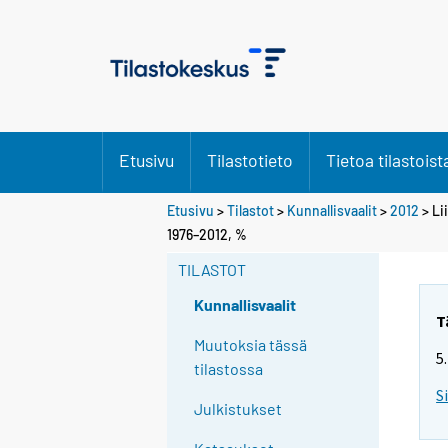
Etusivu
Tilastotieto
Tietoa tilastoist
Etusivu
>
Tilastot
>
Kunnallisvaalit
>
2012
> Li
Y
1976–2012, %
o
TILASTOT
u
a
Kunnallisvaalit
r
T
e
Muutoksia tässä
5
m
tilastossa
o
S
Julkistukset
v
i