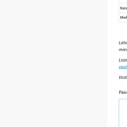
Nai
Mie
Lähd
mies
Lisä
vaal
Vast
Päiv