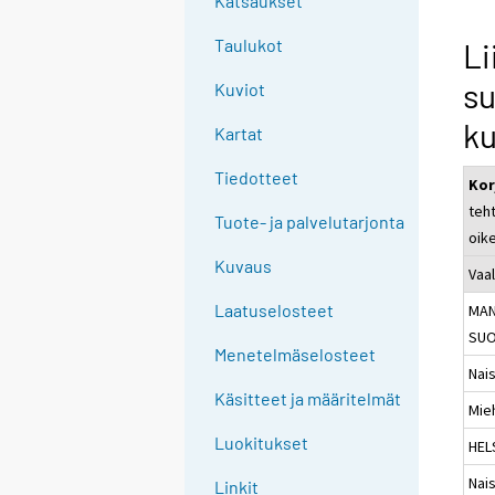
Katsaukset
n
g
Taulukot
Li
t
su
Kuviot
o
a
ku
Kartat
n
o
Tiedotteet
Kor
t
teht
Tuote- ja palvelutarjonta
h
oike
e
Kuvaus
Vaal
r
s
Laatuselosteet
MAN
e
SUO
Menetelmäselosteet
r
Nai
v
Käsitteet ja määritelmät
Mie
i
c
Luokitukset
HEL
e
Nai
Linkit
.