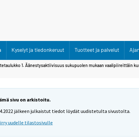
a
Kyselyt ja tiedonkeruut
Tuotteet ja palvelut
Aja
itetaulukko 1. Äänestysaktiivisuus sukupuolen mukaan vaalipiireittäin ku
ämä sivu on arkistoitu.
.4.2022 jälkeen julkaistut tiedot löydät uudistetulta sivustolta.
iirry uudelle tilastosivulle