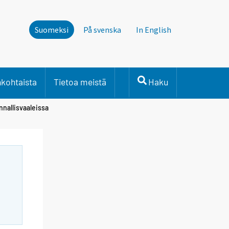
Suomeksi
På svenska
In English
nkohtaista
Tietoa meistä
Haku
nnallisvaaleissa