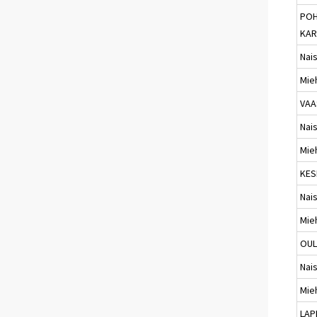
POH
KAR
Nai
Mie
VAA
Nai
Mie
KES
Nai
Mie
OU
Nai
Mie
LAP