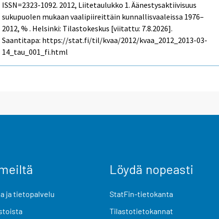
ISSN=2323-1092. 2012, Liitetaulukko 1. Äänestysaktiivisuus
sukupuolen mukaan vaalipiireittäin kunnallisvaaleissa 1976–
2012, % . Helsinki: Tilastokeskus [viitattu: 7.8.2026].
Saantitapa: https://stat.fi/til/kvaa/2012/kvaa_2012_2013-03-
14_tau_001_fi.html
meiltä
Löydä nopeasti
 ja tietopalvelu
StatFin-tietokanta
stoista
Tilastotietokannat