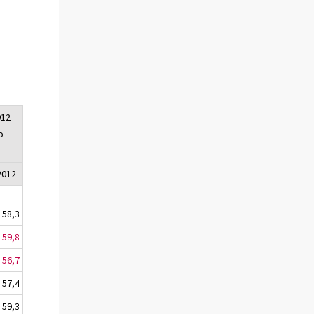
012
o-
2012
58,3
59,8
56,7
57,4
59,3