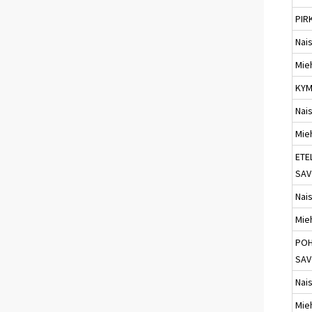
PIR
Nai
Mie
KYM
Nai
Mie
ETE
SA
Nai
Mie
POH
SA
Nai
Mie