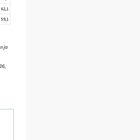
62,1
59,1
n ja
06,