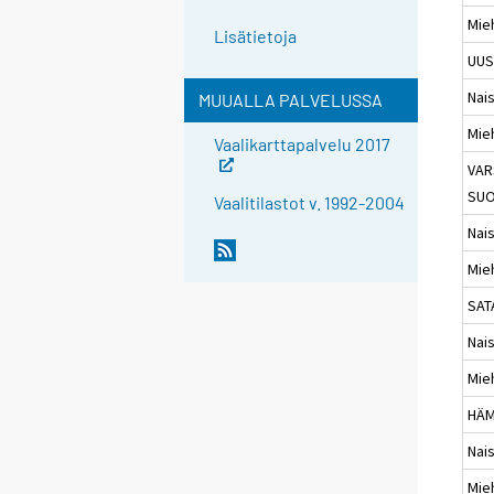
Mie
Lisätietoja
UUS
Nai
MUUALLA PALVELUSSA
Mie
Vaalikarttapalvelu 2017
VAR
SUO
Vaalitilastot v. 1992-2004
Nai
Mie
SAT
Nai
Mie
HÄ
Nai
Mie