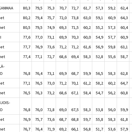
KANMAA
80,3
79,5
75,3
70,7
72,7
61,7
57,3
59,2
62,4
set
80,2
79,4
75,7
72,0
73,8
63,0
59,1
60,9
64,3
het
80,5
79,5
74,9
69,3
71,5
60,2
55,2
57,3
60,4
I
77,6
77,0
73,1
69,9
70,3
60,0
54,9
57,7
60,9
set
77,7
76,9
73,6
71,2
71,2
61,6
56,9
59,8
63,1
het
77,4
77,1
72,7
68,6
69,4
58,3
52,8
55,6
58,7
LÄ-
VO
76,8
76,4
73,1
69,9
68,7
59,9
56,5
58,3
62,8
set
77,1
76,5
73,0
71,2
70,1
61,2
58,2
60,2
64,7
het
76,5
76,3
73,2
68,6
67,1
58,4
54,7
56,2
60,8
JOIS-
VO
76,8
76,0
72,8
69,0
67,5
58,3
53,8
56,0
59,9
set
76,9
75,7
73,6
68,7
68,8
59,7
55,8
58,3
61,8
het
76,7
76,4
71,9
69,2
66,1
56,8
51,7
53,6
57,9