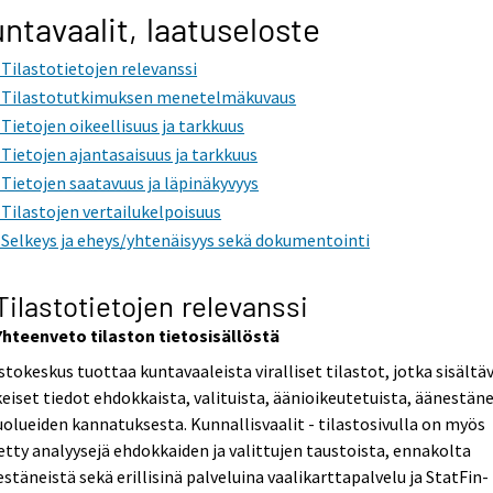
ntavaalit, laatuseloste
. Tilastotietojen relevanssi
. Tilastotutkimuksen menetelmäkuvaus
. Tietojen oikeellisuus ja tarkkuus
. Tietojen ajantasaisuus ja tarkkuus
. Tietojen saatavuus ja läpinäkyvyys
. Tilastojen vertailukelpoisuus
. Selkeys ja eheys/yhtenäisyys sekä dokumentointi
 Tilastotietojen relevanssi
 Yhteenveto tilaston tietosisällöstä
stokeskus tuottaa kuntavaaleista viralliset tilastot, jotka sisältä
eiset tiedot ehdokkaista, valituista, äänioikeutetuista, äänestäne
uolueiden kannatuksesta. Kunnallisvaalit - tilastosivulla on myös
etty analyysejä ehdokkaiden ja valittujen taustoista, ennakolta
stäneistä sekä erillisinä palveluina vaalikarttapalvelu ja StatFin-