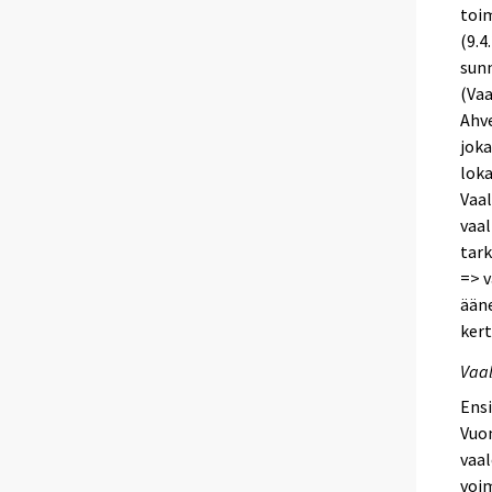
toi
(9.4
sunn
(Vaa
Ahv
joka
lok
Vaal
vaal
tark
=> v
ääne
kert
Vaal
Ensi
Vuon
vaal
voim