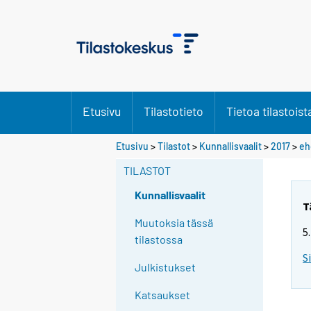
Etusivu
Tilastotieto
Tietoa tilastoist
Y
Y
Y
Etusivu
>
Tilastot
>
Kunnallisvaalit
>
2017
>
eh
o
o
o
TILASTOT
u
u
u
a
a
a
Kunnallisvaalit
r
r
r
T
e
e
e
Muutoksia tässä
5
m
m
m
tilastossa
o
o
o
S
Julkistukset
v
v
v
i
i
i
Katsaukset
n
n
n