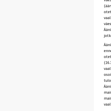
(ään
otet
vaal
väes
Ääni
jotk
Ääni
enne
otet
(16.
vaal
osoi
tulo
Ääni
mais
mais
vaal