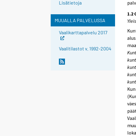
palv
Lisätietoja
1.2
MUUALLA PALVELUSSA
Ylei
Kunt
Vaalikarttapalvelu 2017
alu
maa
Vaalitilastot v. 1992-2004
Kunt
kunt
kunt
kunt
kun
Kunn
(Kun
väes
päät
Vaal
muut
loka