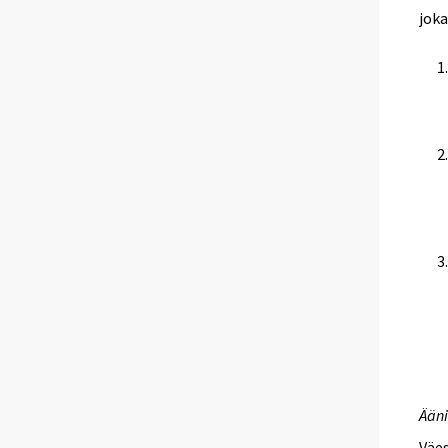
joka
Ääni
Väes