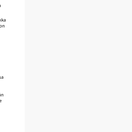
n
kka
 on
sa
än
e