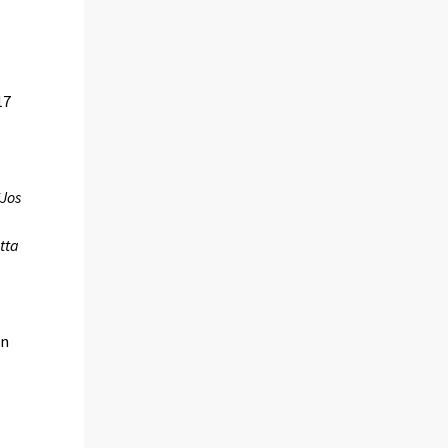
17
*Jos
tta
än