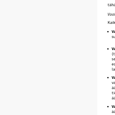
tähä
Vaal
Kaik
V
s
V
(
s
e
l
V
v
ä
t
ä
V
ä