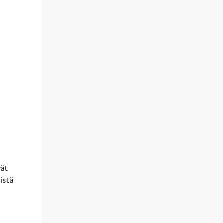
vät
istä