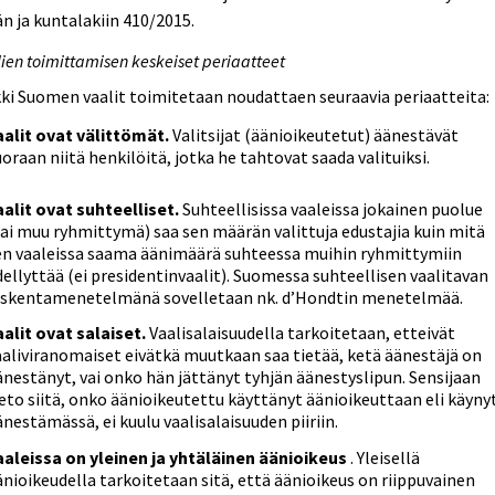
n ja kuntalakiin 410/2015.
ien toimittamisen keskeiset periaatteet
ki Suomen vaalit toimitetaan noudattaen seuraavia periaatteita:
aalit ovat välittömät.
Valitsijat (äänioikeutetut) äänestävät
uoraan niitä henkilöitä, jotka he tahtovat saada valituiksi.
aalit ovat suhteelliset.
Suhteellisissa vaaleissa jokainen puolue
tai muu ryhmittymä) saa sen määrän valittuja edustajia kuin mitä
en vaaleissa saama äänimäärä suhteessa muihin ryhmittymiin
dellyttää (ei presidentinvaalit). Suomessa suhteellisen vaalitavan
askentamenetelmänä sovelletaan nk. d’Hondtin menetelmää.
aalit ovat salaiset.
Vaalisalaisuudella tarkoitetaan, etteivät
aaliviranomaiset eivätkä muutkaan saa tietää, ketä äänestäjä on
änestänyt, vai onko hän jättänyt tyhjän äänestyslipun. Sensijaan
ieto siitä, onko äänioikeutettu käyttänyt äänioikeuttaan eli käyny
änestämässä, ei kuulu vaalisalaisuuden piiriin.
aaleissa on yleinen ja yhtäläinen äänioikeus
. Yleisellä
änioikeudella tarkoitetaan sitä, että äänioikeus on riippuvainen