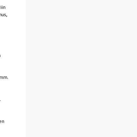
iin
nus,
ä
 mm.
.
nen