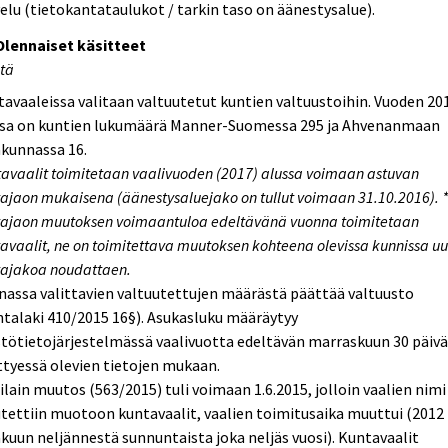
elu (tietokantataulukot / tarkin taso on äänestysalue).
 Olennaiset käsitteet
stä
avaaleissa valitaan valtuutetut kuntien valtuustoihin. Vuoden 20
ssa on kuntien lukumäärä Manner-Suomessa 295 ja Ahvenanmaan
kunnassa 16.
avaalit toimitetaan vaalivuoden (2017) alussa voimaan astuvan
ajaon mukaisena (äänestysaluejako on tullut voimaan 31.10.2016). 
ajaon muutoksen voimaantuloa edeltävänä vuonna toimitetaan
avaalit, ne on toimitettava muutoksen kohteena olevissa kunnissa uu
tajakoa noudattaen.
assa valittavien valtuutettujen määrästä päättää valtuusto
talaki 410/2015 16§). Asukasluku määräytyy
tötietojärjestelmässä vaalivuotta edeltävän marraskuun 30 päiv
tyessä olevien tietojen mukaan.
ilain muutos (563/2015) tuli voimaan 1.6.2015, jolloin vaalien nimi
ettiin muotoon kuntavaalit, vaalien toimitusaika muuttui (2012
kuun neljännestä sunnuntaista joka neljäs vuosi). Kuntavaalit