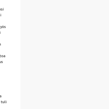
ksi
i
myös
i
n
etoa
us
a
 tuli