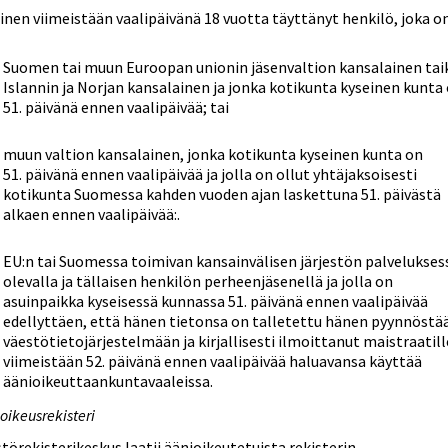
inen viimeistään vaalipäivänä 18 vuotta täyttänyt henkilö, joka o
Suomen tai muun Euroopan unionin jäsenvaltion kansalainen tai
Islannin ja Norjan kansalainen ja jonka kotikunta kyseinen kunta
51. päivänä ennen vaalipäivää; tai
muun valtion kansalainen, jonka kotikunta kyseinen kunta on
51. päivänä ennen vaalipäivää ja jolla on ollut yhtäjaksoisesti
kotikunta Suomessa kahden vuoden ajan laskettuna 51. päivästä
alkaen ennen vaalipäivää:.
EU:n tai Suomessa toimivan kansainvälisen järjestön palvelukses
olevalla ja tällaisen henkilön perheenjäsenellä ja jolla on
asuinpaikka kyseisessä kunnassa 51. päivänä ennen vaalipäivää
edellyttäen, että hänen tietonsa on talletettu hänen pyynnöstä
väestötietojärjestelmään ja kirjallisesti ilmoittanut maistraatill
viimeistään 52. päivänä ennen vaalipäivää haluavansa käyttää
äänioikeuttaankuntavaaleissa.
oikeusrekisteri
törekisterikeskus laatii äänioikeutetuista rekisterin