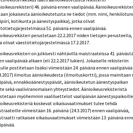
ioikeusrekisteri) 46. päivänä ennen vaalipäivää. Äänioikeusrekister
aan jokaisesta äänioikeutetusta ne tiedot (mm. nimi, henkilötun
ipiiri, kotikunta ja äänestyspaikka), jotka olivat
tötietojärjestelmässä 51. päivänä ennen vaalipäivää.
oikeusrekisteri perustetaan 22.2.2017 niiden tietojen perusteella,
a olivat väestötietojärjestelmässä 17.2.2017.
oikeusrekisteri on julkisesti nähtävillä maistraateissa 41. päiväst
n vaalipäivää alkaen (eli 22.2.2017 lukien). Jokaiselle rekisteriin
ulle postitetaan lisäksi viimeistään 24. päivänä ennen vaalipäivää
3.2017) ilmoitus äänioikeudesta (ilmoituskortti), jossa mainitaan
ipäivä, ennakkoäänestyspäivät, äänioikeutetun äänestyspaikan
te sekä vaaliviranomaisen yhteystiedot. Äänioikeusrekisteristä
stetaan myöhemmin vaaliluettelot vaalipäivän äänestyspaikoille
oikeusrekisteriä koskevat oikaisuvaatimukset tulee tehdä
traateille viimeistään 16. päivänä (24.3.2017) ennen vaalipäivää,
traatti ratkaisee oikaisuvaatimukset viimeistään 13. päivänä en
ipäivää.