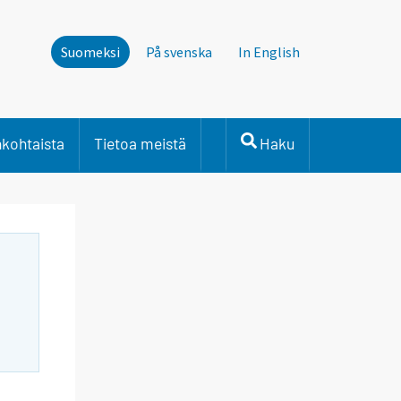
Suomeksi
På svenska
In English
nkohtaista
Tietoa meistä
Haku