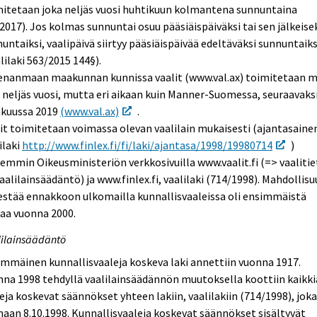
mitetaan joka neljäs vuosi huhtikuun kolmantena sunnuntaina
.2017). Jos kolmas sunnuntai osuu pääsiäispäiväksi tai sen jälkeise
untaiksi, vaalipäivä siirtyy pääsiäispäivää edeltäväksi sunnuntaiks
lilaki 563/2015 144§).
enanmaan maakunnan kunnissa vaalit (www.val.ax) toimitetaan 
 neljäs vuosi, mutta eri aikaan kuin Manner-Suomessa, seuraavaks
akuussa 2019
(www.val.ax)
.
it toimitetaan voimassa olevan vaalilain mukaisesti (ajantasaine
ilaki
http://www.finlex.fi/fi/laki/ajantasa/1998/19980714
)
emmin Oikeusministeriön verkkosivuilla www.vaalit.fi (=> vaaliti
aalilainsäädäntö) ja www.finlex.fi, vaalilaki (714/1998). Mahdollisu
stää ennakkoon ulkomailla kunnallisvaaleissa oli ensimmäistä
aa vuonna 2000.
ilainsäädäntö
mmäinen kunnallisvaaleja koskeva laki annettiin vuonna 1917.
na 1998 tehdyllä vaalilainsäädännön muutoksella koottiin kaikki
eja koskevat säännökset yhteen lakiin, vaalilakiin (714/1998), joka
aan 8.10.1998. Kunnallisvaaleja koskevat säännökset sisältyvät