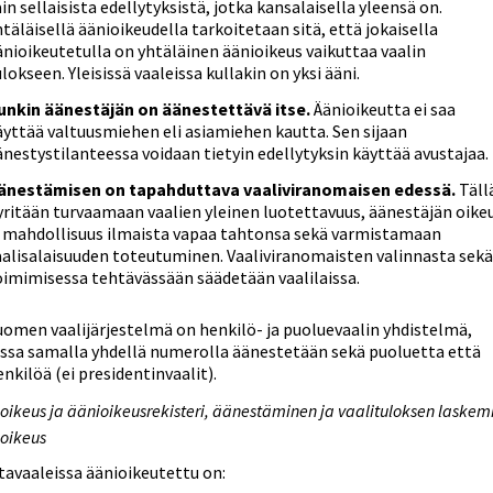
ain sellaisista edellytyksistä, jotka kansalaisella yleensä on.
htäläisellä äänioikeudella tarkoitetaan sitä, että jokaisella
änioikeutetulla on yhtäläinen äänioikeus vaikuttaa vaalin
lokseen. Yleisissä vaaleissa kullakin on yksi ääni.
unkin äänestäjän on äänestettävä itse.
Äänioikeutta ei saa
äyttää valtuusmiehen eli asiamiehen kautta. Sen sijaan
änestystilanteessa voidaan tietyin edellytyksin käyttää avustajaa.
änestämisen on tapahduttava vaaliviranomaisen edessä.
Täll
yritään turvaamaan vaalien yleinen luotettavuus, äänestäjän oike
a mahdollisuus ilmaista vapaa tahtonsa sekä varmistamaan
aalisalaisuuden toteutuminen. Vaaliviranomaisten valinnasta sek
oimimisessa tehtävässään säädetään vaalilaissa.
uomen vaalijärjestelmä on henkilö- ja puoluevaalin yhdistelmä,
ossa samalla yhdellä numerolla äänestetään sekä puoluetta että
enkilöä (ei presidentinvaalit).
oikeus ja äänioikeusrekisteri, äänestäminen ja vaalituloksen laskem
oikeus
avaaleissa äänioikeutettu on: