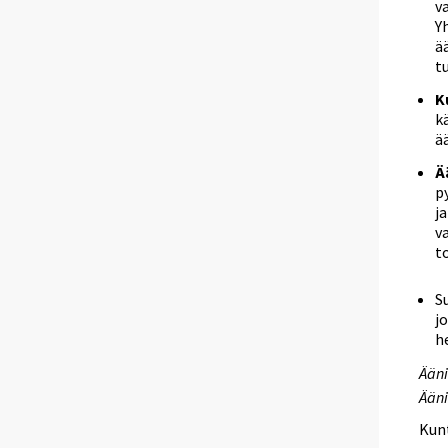
v
Y
ä
tu
K
k
ä
Ä
p
j
v
t
S
j
h
Ääni
Ääni
Kunt