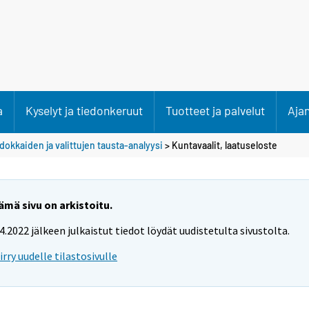
a
Kyselyt ja tiedonkeruut
Tuotteet ja palvelut
Aja
dokkaiden ja valittujen tausta-analyysi
> Kuntavaalit, laatuseloste
ämä sivu on arkistoitu.
.4.2022 jälkeen julkaistut tiedot löydät uudistetulta sivustolta.
iirry uudelle tilastosivulle