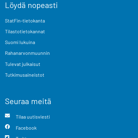
Löydä nopeasti
StatFin-tietokanta
Tilastotietokannat
Suomi lukuina
Rahanarvonmuunnin
Tulevat julkaisut
Tutkimusaineistot
Seuraa meitä
Tilaa uutisviesti
Facebook