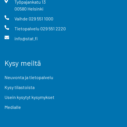
Työpajankatu
13
00580
Helsinki
Vaihde
029 551 1000
Tietopalvelu
029 551 2220
info@stat.fi
Kysy meiltä
Neuvonta ja tietopalvelu
Kysy tilastoista
Usein kysytyt kysymykset
Medialle