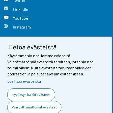
Twitter
LinkedIn
YouTube
Instagram
Tietoa evästeistä
Yhteystiedot
Käytämme sivustollamme evästeitä.
Palaute
Välttämättömiä evästeitä tarvitaan, jotta sivusto
toimii oikein. Muita evästeitä tarvitaan videoiden,
Käyttöehdot
podcastien ja palautepalvelun esittämiseen.
Tietosuoja
Lue lisää evästeistä.
Saavutettavuus
Hyväksyn kaikki evästeet
Tietoa sivustosta
Vain välttämättömät evästeet
Evästeasetukset