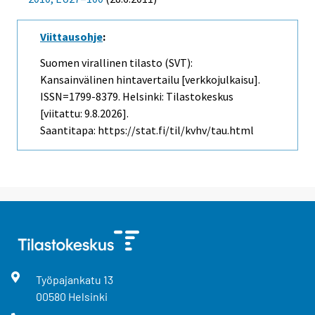
Viittausohje
:
Suomen virallinen tilasto (SVT):
Kansainvälinen hintavertailu [verkkojulkaisu].
ISSN=1799-8379. Helsinki: Tilastokeskus
[viitattu: 9.8.2026].
Saantitapa: https://stat.fi/til/kvhv/tau.html
Työpajankatu
13
00580
Helsinki