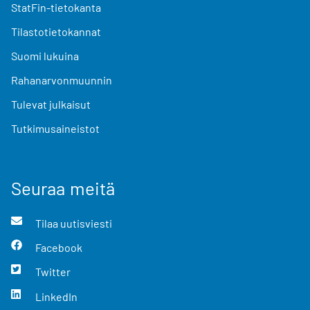
StatFin-tietokanta
Tilastotietokannat
Suomi lukuina
Rahanarvonmuunnin
Tulevat julkaisut
Tutkimusaineistot
Seuraa meitä
Tilaa uutisviesti
Facebook
Twitter
LinkedIn