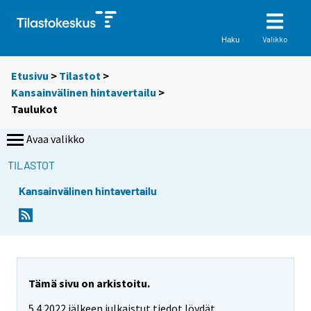
Valikko
Haku
Etusivu
>
Tilastot
>
Kansainvälinen hintavertailu
>
Taulukot
Avaa valikko
TILASTOT
Kansainvälinen hintavertailu
S
S
i
i
i
i
r
r
r
r
y
y
Tämä sivu on arkistoitu.
t
t
5.4.2022 jälkeen julkaistut tiedot löydät
t
t