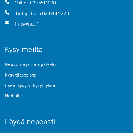
Vaihde
029 551 1000
Tietopalvelu
029 551 2220
info@stat.fi
Kysy meiltä
Neuvonta ja tietopalvelu
Kysy tilastoista
Usein kysytyt kysymykset
Medialle
Löydä nopeasti