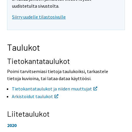
o
o
uudistetulta sivustolta.
i
i
Siirry uudelle tilastosivulle
s
s
e
e
e
e
n
n
p
p
Taulukot
a
a
l
l
v
v
Tietokantataulukot
e
e
l
l
Poimi tarvitsemiasi tietoja taulukoiksi, tarkastele
u
u
tietoja kuvioina, tai lataa dataa käyttöösi.
u
u
n
n
Tietokantataulukot ja niiden muuttujat
.
.
Arkistoidut taulukot
Liitetaulukot
2020