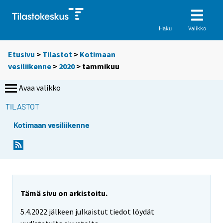
Valikko
Haku
Etusivu
>
Tilastot
>
Kotimaan
vesiliikenne
>
2020
>
tammikuu
Avaa valikko
TILASTOT
Kotimaan vesiliikenne
Tämä sivu on arkistoitu.
5.4.2022 jälkeen julkaistut tiedot löydät