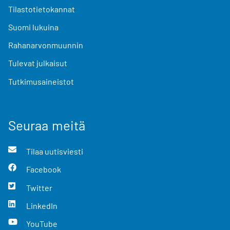
Tilastotietokannat
Suomi lukuina
Rahanarvonmuunnin
Tulevat julkaisut
Tutkimusaineistot
Seuraa meitä
Tilaa uutisviesti
Facebook
Twitter
LinkedIn
YouTube