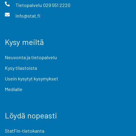
Tietopalvelu
029 551 2220
info@stat.fi
Kysy meiltä
Neuvonta ja tietopalvelu
Kysy tilastoista
Usein kysytyt kysymykset
Medialle
Löydä nopeasti
StatFin-tietokanta