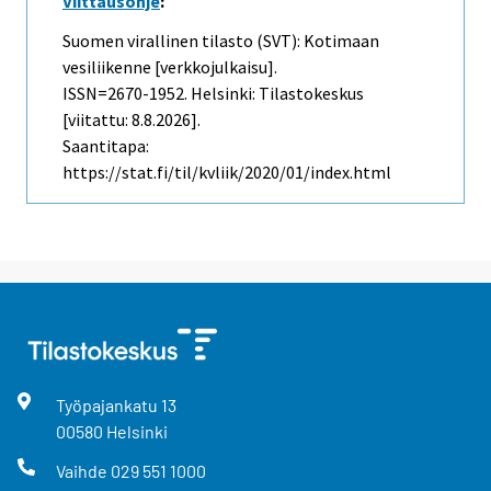
Viittausohje
:
Suomen virallinen tilasto (SVT): Kotimaan
vesiliikenne [verkkojulkaisu].
ISSN=2670-1952. Helsinki: Tilastokeskus
[viitattu: 8.8.2026].
Saantitapa:
https://stat.fi/til/kvliik/2020/01/index.html
Työpajankatu
13
00580
Helsinki
Vaihde
029 551 1000