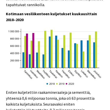
e
e
tapahtuivat rannikolla.
.
.
Kotimaan vesiliikenteen kuljetukset kuukausittain
2018–2020
Eniten kuljetettiin raakamineraaleja ja sementtiä,
yhteensä 0,6 miljoonaa tonnia, joka oli 63 prosenttia
kaikista kuljetuksista. Seuraavaksi eniten
kuljetettiin öljytuotteita, 0,3 miljoonaa tonnia.