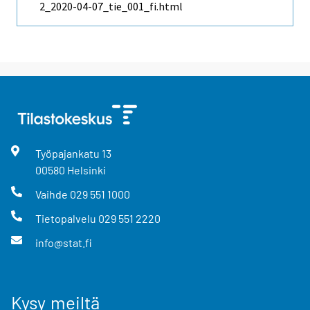
2_2020-04-07_tie_001_fi.html
Työpajankatu
13
00580
Helsinki
Vaihde
029 551 1000
Tietopalvelu
029 551 2220
info@stat.fi
Kysy meiltä