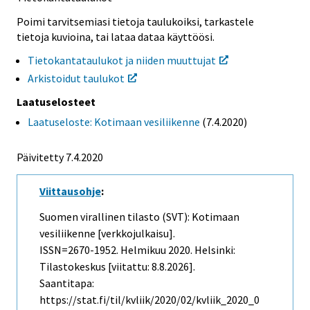
Poimi tarvitsemiasi tietoja taulukoiksi, tarkastele
tietoja kuvioina, tai lataa dataa käyttöösi.
Tietokantataulukot ja niiden muuttujat
Arkistoidut taulukot
Laatuselosteet
Laatuseloste: Kotimaan vesiliikenne
(7.4.2020)
Päivitetty 7.4.2020
Viittausohje
:
Suomen virallinen tilasto (SVT): Kotimaan
vesiliikenne [verkkojulkaisu].
ISSN=2670-1952.
Helmikuu
2020. Helsinki:
Tilastokeskus [viitattu: 8.8.2026].
Saantitapa:
https://stat.fi/til/kvliik/2020/02/kvliik_2020_0