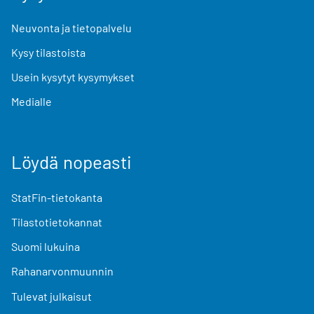
Neuvonta ja tietopalvelu
Kysy tilastoista
Usein kysytyt kysymykset
Medialle
Löydä nopeasti
StatFin-tietokanta
Tilastotietokannat
Suomi lukuina
Rahanarvonmuunnin
Tulevat julkaisut