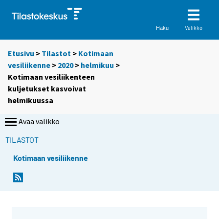
Valikko
Haku
Etusivu
>
Tilastot
>
Kotimaan
vesiliikenne
>
2020
>
helmikuu
>
Kotimaan vesiliikenteen
kuljetukset kasvoivat
helmikuussa
Avaa valikko
TILASTOT
Kotimaan vesiliikenne
Y
Y
o
o
u
u
a
a
r
r