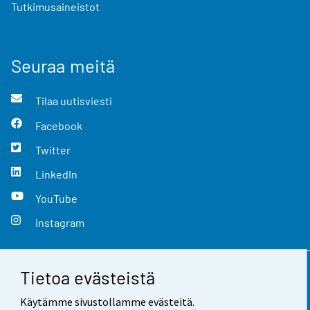
Tutkimusaineistot
Seuraa meitä
Tilaa uutisviesti
Facebook
Twitter
LinkedIn
YouTube
Instagram
Tietoa evästeistä
Yhteystiedot
Käytämme sivustollamme evästeitä.
Palaute