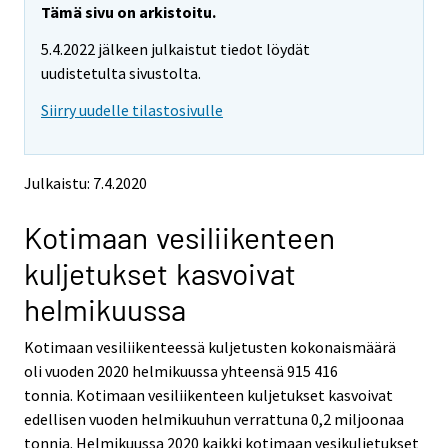
e
e
Tämä sivu on arkistoitu.
m
m
5.4.2022 jälkeen julkaistut tiedot löydät
o
o
v
v
uudistetulta sivustolta.
i
i
Siirry uudelle tilastosivulle
n
n
g
g
t
t
o
o
Julkaistu: 7.4.2020
a
a
n
n
Kotimaan vesiliikenteen
o
o
t
t
kuljetukset kasvoivat
h
h
e
e
helmikuussa
r
r
s
s
Kotimaan vesiliikenteessä kuljetusten kokonaismäärä
e
e
oli vuoden 2020 helmikuussa yhteensä 915 416
r
r
v
v
tonnia. Kotimaan vesiliikenteen kuljetukset kasvoivat
i
i
edellisen vuoden helmikuuhun verrattuna 0,2 miljoonaa
c
c
tonnia. Helmikuussa 2020 kaikki kotimaan vesikuljetukset