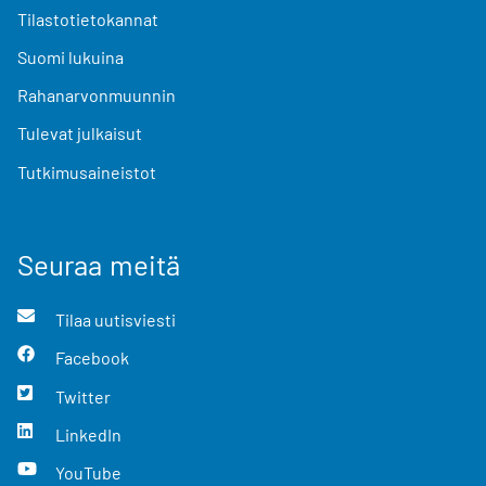
Tilastotietokannat
Suomi lukuina
Rahanarvonmuunnin
Tulevat julkaisut
Tutkimusaineistot
Seuraa meitä
Tilaa uutisviesti
Facebook
Twitter
LinkedIn
YouTube