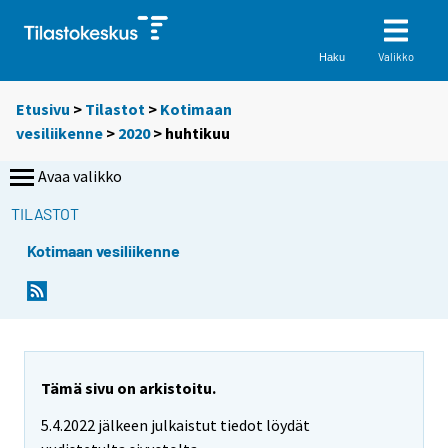
Valikko
Haku
Etusivu
>
Tilastot
>
Kotimaan
vesiliikenne
>
2020
>
huhtikuu
Avaa valikko
TILASTOT
Kotimaan vesiliikenne
Tämä sivu on arkistoitu.
5.4.2022 jälkeen julkaistut tiedot löydät