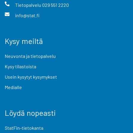
Tietopalvelu
029 551 2220
info@stat.fi
Kysy meiltä
Neuvonta ja tietopalvelu
Kysy tilastoista
Usein kysytyt kysymykset
Medialle
Löydä nopeasti
StatFin-tietokanta