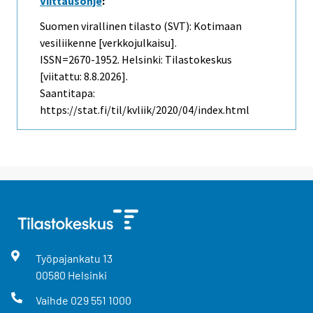
Viittausohje
:
Suomen virallinen tilasto (SVT): Kotimaan
vesiliikenne [verkkojulkaisu].
ISSN=2670-1952. Helsinki: Tilastokeskus
[viitattu: 8.8.2026].
Saantitapa:
https://stat.fi/til/kvliik/2020/04/index.html
Työpajankatu
13
00580
Helsinki
Vaihde
029 551 1000