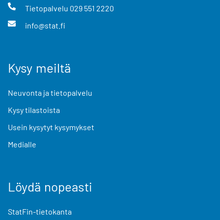
Tietopalvelu
029 551 2220
info@stat.fi
Kysy meiltä
Neuvonta ja tietopalvelu
Kysy tilastoista
Usein kysytyt kysymykset
Medialle
Löydä nopeasti
StatFin-tietokanta