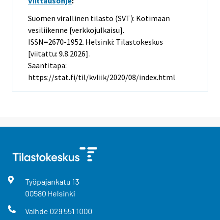
Viittausohje
:
Suomen virallinen tilasto (SVT): Kotimaan
vesiliikenne [verkkojulkaisu].
ISSN=2670-1952. Helsinki: Tilastokeskus
[viitattu: 9.8.2026].
Saantitapa:
https://stat.fi/til/kvliik/2020/08/index.html
Työpajankatu
13
00580
Helsinki
Vaihde
029 551 1000