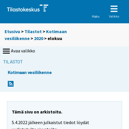
Valikko
Haku
Etusivu
>
Tilastot
>
Kotimaan
vesiliikenne
>
2020
>
elokuu
Avaa valikko
TILASTOT
Kotimaan vesiliikenne
Tämä sivu on arkistoitu.
5.4.2022 jälkeen julkaistut tiedot löydät