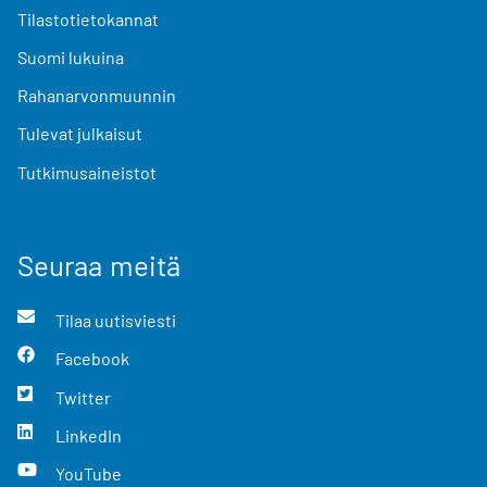
Tilastotietokannat
Suomi lukuina
Rahanarvonmuunnin
Tulevat julkaisut
Tutkimusaineistot
Seuraa meitä
Tilaa uutisviesti
Facebook
Twitter
LinkedIn
YouTube