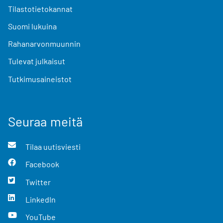
Tilastotietokannat
Suomi lukuina
Rahanarvonmuunnin
Tulevat julkaisut
Tutkimusaineistot
Seuraa meitä
Tilaa uutisviesti
Facebook
Twitter
LinkedIn
YouTube