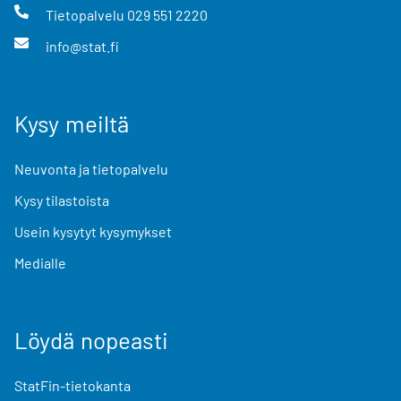
Tietopalvelu
029 551 2220
info@stat.fi
Kysy meiltä
Neuvonta ja tietopalvelu
Kysy tilastoista
Usein kysytyt kysymykset
Medialle
Löydä nopeasti
StatFin-tietokanta