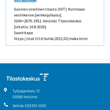
Viittausohje
:
Suomen virallinen tilasto (SVT): Kotimaan
vesiliikenne [verkkojulkaisu].
ISSN=2670-1952. Helsinki: Tilastokeskus
[viitattu: 10.8.2026].
Saantitapa:
https://stat.fi/til/kvliik/2021/02/index.html
Työpajankatu
13
00580
Helsinki
Vaihde
029 551 1000