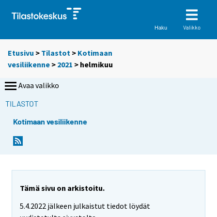
Valikko
Haku
Etusivu
>
Tilastot
>
Kotimaan
vesiliikenne
>
2021
>
helmikuu
Avaa valikko
TILASTOT
Kotimaan vesiliikenne
Tämä sivu on arkistoitu.
5.4.2022 jälkeen julkaistut tiedot löydät