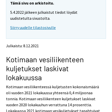
e
e
Tämä sivu on arkistoitu.
m
m
5.4.2022 jälkeen julkaistut tiedot löydät
o
o
v
v
uudistetulta sivustolta.
i
i
Siirry uudelle tilastosivulle
n
n
g
g
t
t
o
o
Julkaistu: 8.12.2021
a
a
n
n
Kotimaan vesiliikenteen
o
o
t
t
kuljetukset laskivat
h
h
e
e
lokakuussa
r
r
s
s
Kotimaan vesiliikenteessä kuljetusten kokonaismäärä
e
e
oli vuoden 2021 lokakuussa yhteensä 0,4 miljoonaa
r
r
v
v
tonnia. Kotimaan vesiliikenteen kuljetukset laskivat
i
i
vuoden 2020 lokakuuhun verrattuna 14 prosenttia.
c
c
Lokakuussa 2021 kotimaan vesikuljetukset tapahtuivat