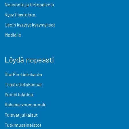
Neuvonta ja tietopalvelu
Kysy tilastoista
Usein kysytyt kysymykset
Medialle
Löydä nopeasti
StatFin-tietokanta
Tilastotietokannat
Suomi lukuina
Rahanarvonmuunnin
Tulevat julkaisut
Tutkimusaineistot