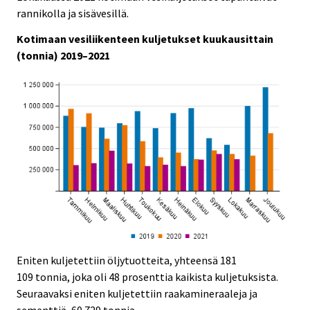
e
e
rannikolla ja sisävesillä.
.
.
Kotimaan vesiliikenteen kuljetukset kuukausittain
(tonnia) 2019–2021
Eniten kuljetettiin öljytuotteita, yhteensä 181
109 tonnia, joka oli 48 prosenttia kaikista kuljetuksista.
Seuraavaksi eniten kuljetettiin raakamineraaleja ja
sementtiä, 60 729 tonnia.