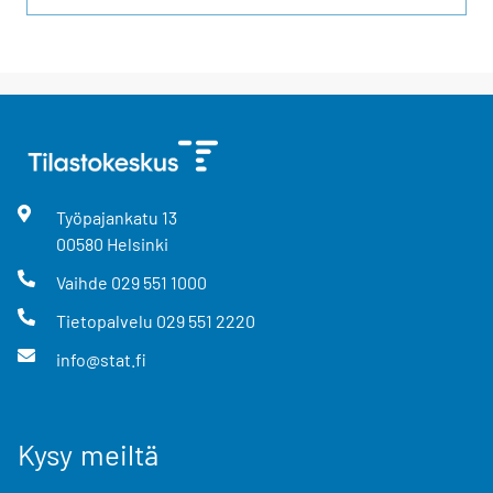
Työpajankatu
13
00580
Helsinki
Vaihde
029 551 1000
Tietopalvelu
029 551 2220
info@stat.fi
Kysy meiltä