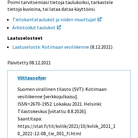
Poimi tarvitsemiasi tietoja taulukoiksi, tarkastele
tietoja kuvioina, tai lataa dataa käyttöösi.
Tietokantataulukot ja niiden muuttujat
Arkistoidut taulukot
Laatuselosteet
Laatuseloste: Kotimaan vesiliikenne
(8.12.2021)
Päivitetty 08.12.2021
Viittausohje
:
Suomen virallinen tilasto (SVT): Kotimaan
vesiliikenne [verkkojulkaisu].
ISSN=2670-1952.
Lokakuu
2021. Helsinki:
Tilastokeskus [viitattu: 8.8.2026].
Saantitapa:
https://stat.fi/til/kvliik/2021/10/kvliik_2021_1
0_2021-12-08_tie_001_fi.html