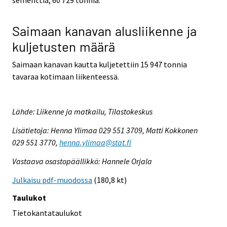
Saimaan kanavan alusliikenne ja
kuljetusten määrä
Saimaan kanavan kautta kuljetettiin 15 947 tonnia
tavaraa kotimaan liikenteessä.
Lähde: Liikenne ja matkailu, Tilastokeskus
Lisätietoja: Henna Ylimaa 029 551 3709, Matti Kokkonen
029 551 3770,
henna.ylimaa@stat.fi
Vastaava osastopäällikkö: Hannele Orjala
Julkaisu pdf-muodossa
(180,8 kt)
Taulukot
Tietokantataulukot