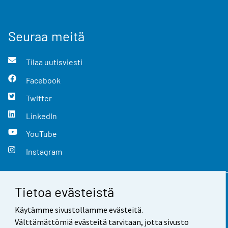
Seuraa meitä
Tilaa uutisviesti
Facebook
Twitter
LinkedIn
YouTube
Instagram
Tietoa evästeistä
Yhteystiedot
Käytämme sivustollamme evästeitä.
Palaute
Välttämättömiä evästeitä tarvitaan, jotta sivusto