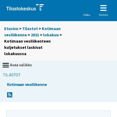
Valikko
Haku
Etusivu
>
Tilastot
>
Kotimaan
vesiliikenne
>
2021
>
lokakuu
>
Kotimaan vesiliikenteen
kuljetukset laskivat
lokakuussa
Avaa valikko
TILASTOT
Kotimaan vesiliikenne
Y
Y
o
o
u
u
a
a
r
r