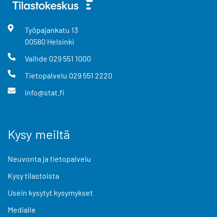
Työpajankatu
13
00580
Helsinki
Vaihde
029 551 1000
Tietopalvelu
029 551 2220
info@stat.fi
Kysy meiltä
Neuvonta ja tietopalvelu
Kysy tilastoista
Usein kysytyt kysymykset
Medialle