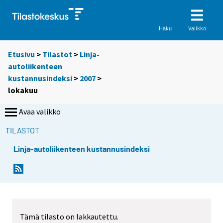
Valikko
Haku
Etusivu
>
Tilastot
>
Linja-
autoliikenteen
kustannusindeksi
>
2007
>
lokakuu
Avaa valikko
TILASTOT
Linja-autoliikenteen kustannusindeksi
Tämä tilasto on lakkautettu.