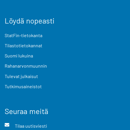
Löydä nopeasti
StatFin-tietokanta
Tilastotietokannat
Suomi lukuina
Rahanarvonmuunnin
Tulevat julkaisut
Tutkimusaineistot
Seuraa meitä
Tilaa uutisviesti