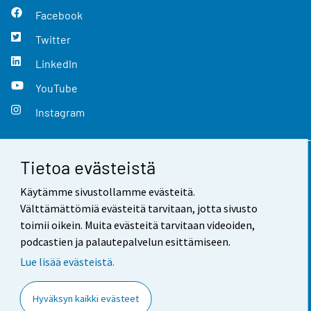
Facebook
Twitter
LinkedIn
YouTube
Instagram
Tietoa evästeistä
Yhteystiedot
Käytämme sivustollamme evästeitä.
Palaute
Välttämättömiä evästeitä tarvitaan, jotta sivusto
toimii oikein. Muita evästeitä tarvitaan videoiden,
Käyttöehdot
podcastien ja palautepalvelun esittämiseen.
Tietosuoja
Lue lisää evästeistä.
Saavutettavuus
Hyväksyn kaikki evästeet
Tietoa sivustosta