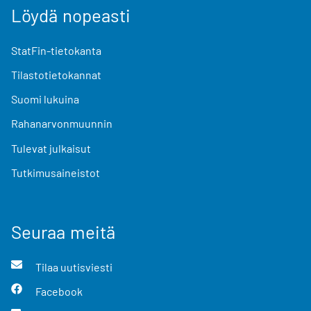
Löydä nopeasti
StatFin-tietokanta
Tilastotietokannat
Suomi lukuina
Rahanarvonmuunnin
Tulevat julkaisut
Tutkimusaineistot
Seuraa meitä
Tilaa uutisviesti
Facebook