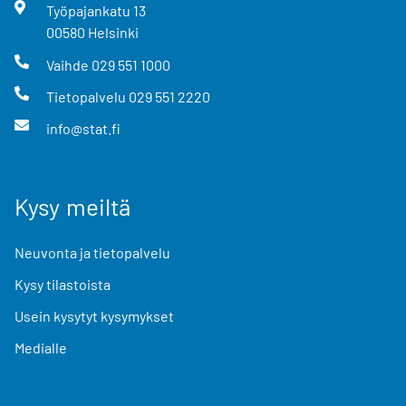
Työpajankatu
13
00580
Helsinki
Vaihde
029 551 1000
Tietopalvelu
029 551 2220
info@stat.fi
Kysy meiltä
Neuvonta ja tietopalvelu
Kysy tilastoista
Usein kysytyt kysymykset
Medialle