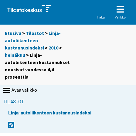
Valikko
Haku
Etusivu
>
Tilastot
>
Linja-
autoliikenteen
kustannusindeksi
>
2010
>
heinäkuu
> Linja-
autoliikenteen kustannukset
nousivat vuodessa 4,4
prosenttia
Avaa valikko
TILASTOT
Linja-autoliikenteen kustannusindeksi