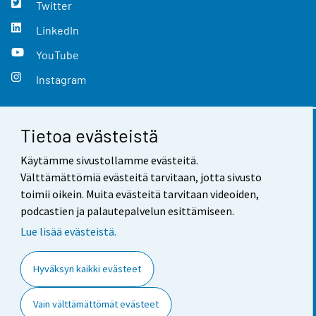
Twitter
LinkedIn
YouTube
Instagram
Tietoa evästeistä
Yhteystiedot
Käytämme sivustollamme evästeitä.
Palaute
Välttämättömiä evästeitä tarvitaan, jotta sivusto
toimii oikein. Muita evästeitä tarvitaan videoiden,
Käyttöehdot
podcastien ja palautepalvelun esittämiseen.
Tietosuoja
Lue lisää evästeistä.
Saavutettavuus
Hyväksyn kaikki evästeet
Tietoa sivustosta
Vain välttämättömät evästeet
Evästeasetukset