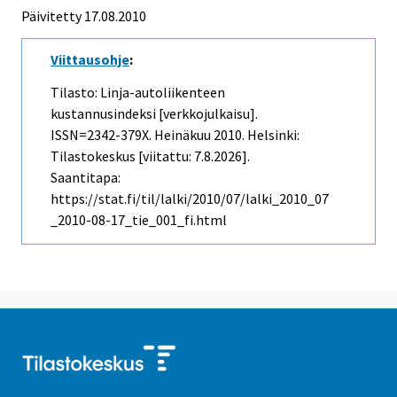
Päivitetty 17.08.2010
Viittausohje
:
Tilasto: Linja-autoliikenteen
kustannusindeksi [verkkojulkaisu].
ISSN=2342-379X.
Heinäkuu
2010. Helsinki:
Tilastokeskus [viitattu: 7.8.2026].
Saantitapa:
https://stat.fi/til/lalki/2010/07/lalki_2010_07
_2010-08-17_tie_001_fi.html