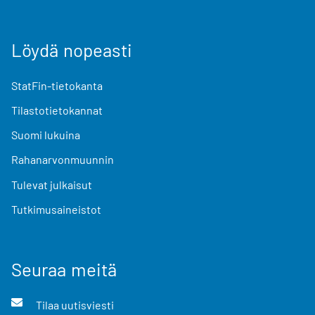
Löydä nopeasti
StatFin-tietokanta
Tilastotietokannat
Suomi lukuina
Rahanarvonmuunnin
Tulevat julkaisut
Tutkimusaineistot
Seuraa meitä
Tilaa uutisviesti