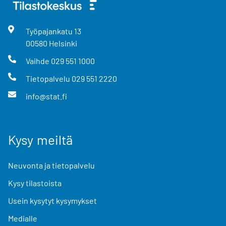
Työpajankatu
13
00580
Helsinki
Vaihde
029 551 1000
Tietopalvelu
029 551 2220
info@stat.fi
Kysy meiltä
Neuvonta ja tietopalvelu
Kysy tilastoista
Usein kysytyt kysymykset
Medialle