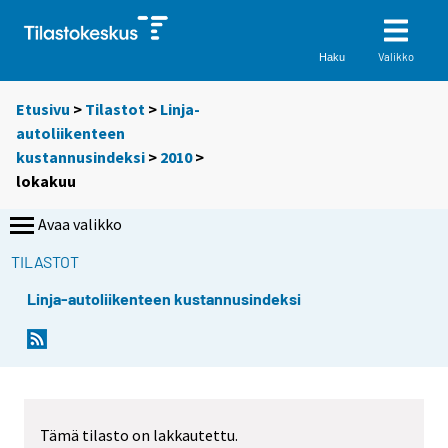
Valikko
Haku
Etusivu
>
Tilastot
>
Linja-
autoliikenteen
kustannusindeksi
>
2010
>
lokakuu
Avaa valikko
TILASTOT
Linja-autoliikenteen kustannusindeksi
Tämä tilasto on lakkautettu.