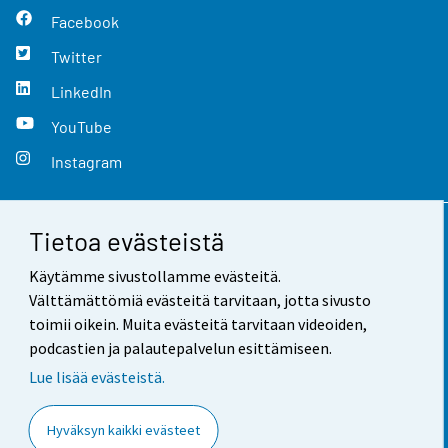
Facebook
Twitter
LinkedIn
YouTube
Instagram
Tietoa evästeistä
Yhteystiedot
Käytämme sivustollamme evästeitä.
Palaute
Välttämättömiä evästeitä tarvitaan, jotta sivusto
toimii oikein. Muita evästeitä tarvitaan videoiden,
Käyttöehdot
podcastien ja palautepalvelun esittämiseen.
Tietosuoja
Lue lisää evästeistä.
Saavutettavuus
Hyväksyn kaikki evästeet
Tietoa sivustosta