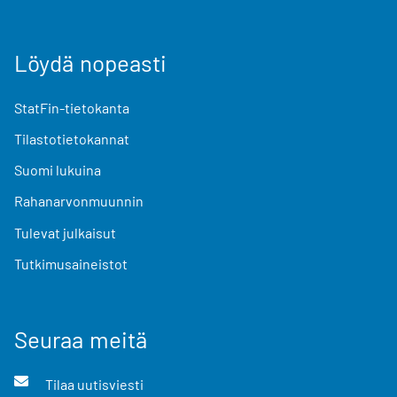
Löydä nopeasti
StatFin-tietokanta
Tilastotietokannat
Suomi lukuina
Rahanarvonmuunnin
Tulevat julkaisut
Tutkimusaineistot
Seuraa meitä
Tilaa uutisviesti