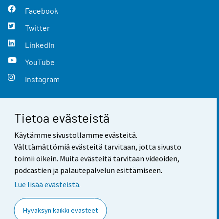
Facebook
Twitter
LinkedIn
YouTube
Instagram
Tietoa evästeistä
Yhteystiedot
Käytämme sivustollamme evästeitä.
Palaute
Välttämättömiä evästeitä tarvitaan, jotta sivusto
toimii oikein. Muita evästeitä tarvitaan videoiden,
Käyttöehdot
podcastien ja palautepalvelun esittämiseen.
Tietosuoja
Lue lisää evästeistä.
Saavutettavuus
Hyväksyn kaikki evästeet
Tietoa sivustosta