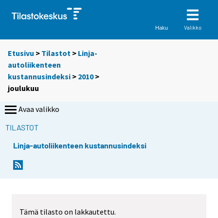
Valikko
Haku
Etusivu
>
Tilastot
>
Linja-
autoliikenteen
kustannusindeksi
>
2010
>
joulukuu
Avaa valikko
TILASTOT
Linja-autoliikenteen kustannusindeksi
Tämä tilasto on lakkautettu.