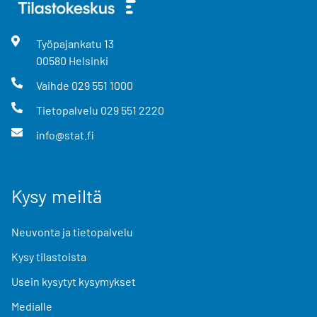
Työpajankatu
13
00580
Helsinki
Vaihde
029 551 1000
Tietopalvelu
029 551 2220
info@stat.fi
Kysy meiltä
Neuvonta ja tietopalvelu
Kysy tilastoista
Usein kysytyt kysymykset
Medialle