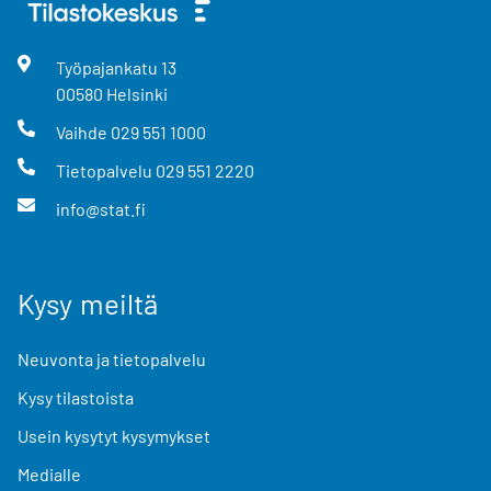
Työpajankatu
13
00580
Helsinki
Vaihde
029 551 1000
Tietopalvelu
029 551 2220
info@stat.fi
Kysy meiltä
Neuvonta ja tietopalvelu
Kysy tilastoista
Usein kysytyt kysymykset
Medialle