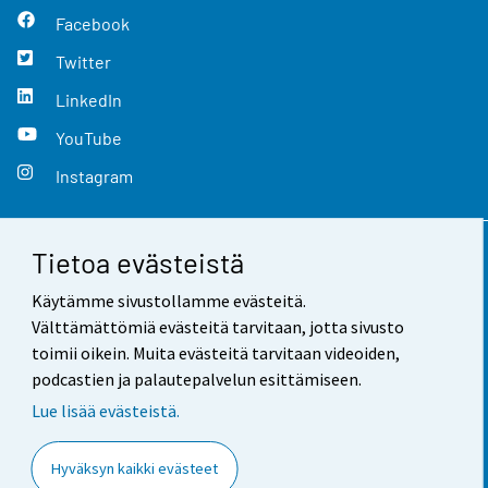
Facebook
Twitter
LinkedIn
YouTube
Instagram
Tietoa evästeistä
Yhteystiedot
Käytämme sivustollamme evästeitä.
Palaute
Välttämättömiä evästeitä tarvitaan, jotta sivusto
toimii oikein. Muita evästeitä tarvitaan videoiden,
Käyttöehdot
podcastien ja palautepalvelun esittämiseen.
Tietosuoja
Lue lisää evästeistä.
Saavutettavuus
Hyväksyn kaikki evästeet
Tietoa sivustosta