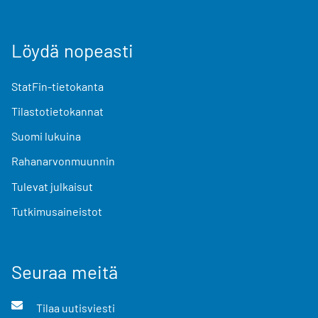
Löydä nopeasti
StatFin-tietokanta
Tilastotietokannat
Suomi lukuina
Rahanarvonmuunnin
Tulevat julkaisut
Tutkimusaineistot
Seuraa meitä
Tilaa uutisviesti