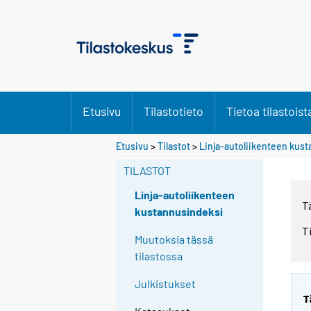
Etusivu
Tilastotieto
Tietoa tilastoist
Etusivu
>
Tilastot
>
Linja-autoliikenteen kus
TILASTOT
Linja-autoliikenteen
T
kustannusindeksi
T
Muutoksia tässä
tilastossa
Julkistukset
T