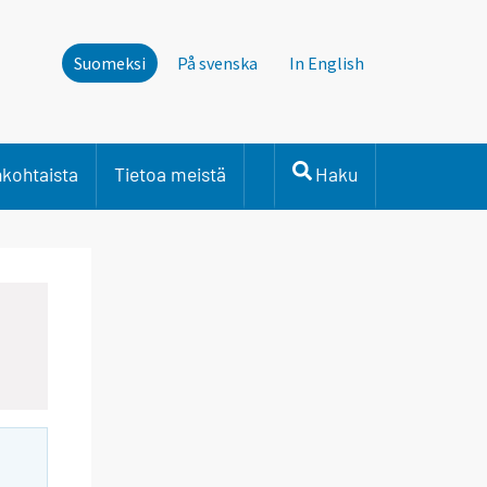
Suomeksi
På svenska
In English
nkohtaista
Tietoa meistä
Haku