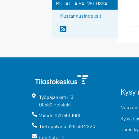
MUUALLA PALVELUSSA
Kustannusindeksit
Kysy 
Työpajankatu
13
00580
Helsinki
Neuvonta
Vaihde
029 551 1000
Kysy tila
Tietopalvelu
029 551 2220
Usein ky
info@stat.fi