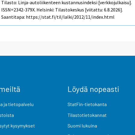
Tilasto: Linja-autoliikenteen kustannusindeksi [verkkojulkaisu].
ISSN=2342-379X. Helsinki: Tilastokeskus [viitattu: 6.8.2026].
Saantitapa: https://stat.fi/til/lalki/2012/11/index.html
meiltä
Löydä nopeasti
 ja tietopalvelu
StatFin-tietokanta
stoista
Tilastotietokannat
sytyt kysymykset
Suomi lukuina