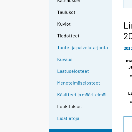
Katsaukset
Taulukot
Li
Kuviot
2
Tiedotteet
Tuote- ja palvelutarjonta
201
Kuvaus
ma
J
Laatuselosteet
Menetelmäselosteet
L
Käsitteet ja määritelmät
Luokitukset
Lisätietoja