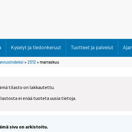
a
Kyselyt ja tiedonkeruut
Tuotteet ja palvelut
Aja
tannusindeksi
>
2012
>
marraskuu
ämä tilasto on lakkautettu.
ilastosta ei enää tuoteta uusia tietoja.
ämä sivu on arkistoitu.