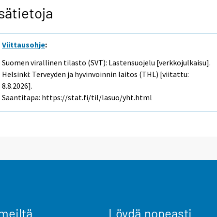
sätietoja
Viittausohje
:
Suomen virallinen tilasto (SVT): Lastensuojelu [verkkojulkaisu].
Helsinki: Terveyden ja hyvinvoinnin laitos (THL) [viitattu:
8.8.2026].
Saantitapa: https://stat.fi/til/lasuo/yht.html
meiltä
Löydä nopeasti