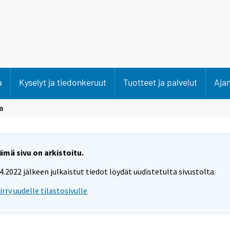
a
Kyselyt ja tiedonkeruut
Tuotteet ja palvelut
Aja
a
ämä sivu on arkistoitu.
.4.2022 jälkeen julkaistut tiedot löydät uudistetulta sivustolta.
iirry uudelle tilastosivulle