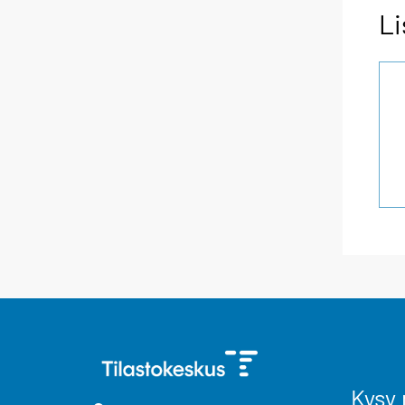
Li
Kysy 