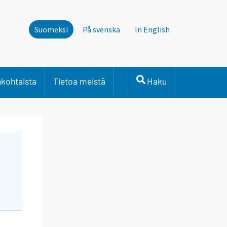
Suomeksi
På svenska
In English
nkohtaista
Tietoa meistä
Haku