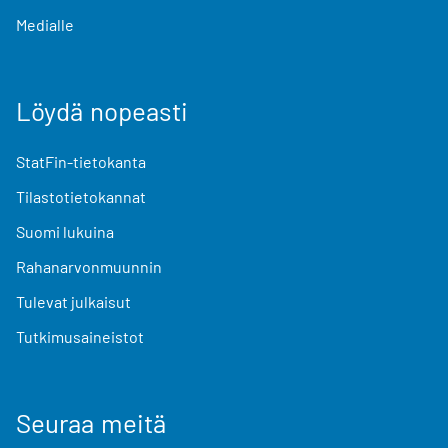
Medialle
Löydä nopeasti
StatFin-tietokanta
Tilastotietokannat
Suomi lukuina
Rahanarvonmuunnin
Tulevat julkaisut
Tutkimusaineistot
Seuraa meitä