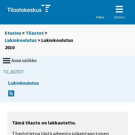
Valikko
Haku
Etusivu
>
Tilastot
>
Lukiokoulutus
> Lukiokoulutus
2010
Avaa valikko
TILASTOT
Lukiokoulutus
Tämä tilasto on lakkautettu.
Tilastotietoa tästä aiheesta julkaistaan toisen