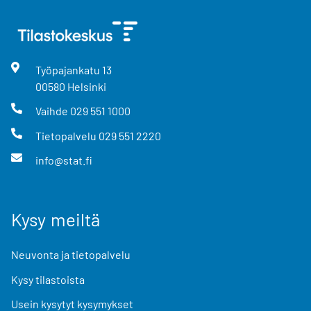
Työpajankatu
13
00580
Helsinki
Vaihde
029 551 1000
Tietopalvelu
029 551 2220
info@stat.fi
Kysy meiltä
Neuvonta ja tietopalvelu
Kysy tilastoista
Usein kysytyt kysymykset