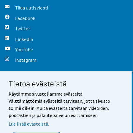
Tilaa uutisviesti
Facebook
Twitter
LinkedIn
YouTube
Instagram
Tietoa evästeistä
Yhteystiedot
Käytämme sivustollamme evästeitä.
Palaute
Välttämättömiä evästeitä tarvitaan, jotta sivusto
toimii oikein. Muita evästeitä tarvitaan videoiden,
Käyttöehdot
podcastien ja palautepalvelun esittämiseen.
Tietosuoja
Lue lisää evästeistä.
Saavutettavuus