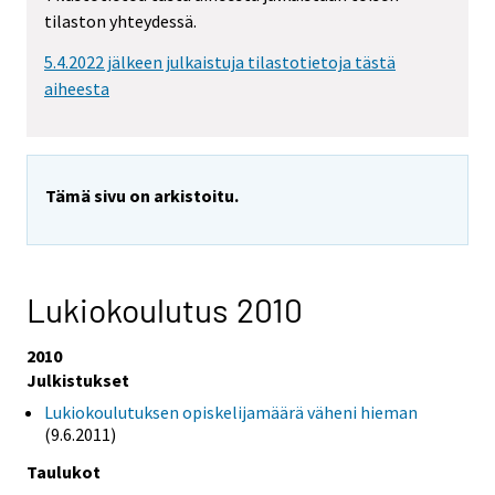
tilaston yhteydessä.
5.4.2022 jälkeen julkaistuja tilastotietoja tästä
aiheesta
Tämä sivu on arkistoitu.
Lukiokoulutus 2010
2010
Julkistukset
Lukiokoulutuksen opiskelijamäärä väheni hieman
(9.6.2011)
Taulukot