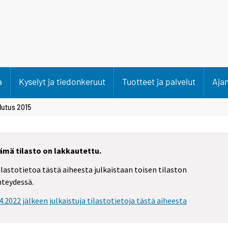
a
Kyselyt ja tiedonkeruut
Tuotteet ja palvelut
Aja
lutus 2015
ämä tilasto on lakkautettu.
ilastotietoa tästä aiheesta julkaistaan toisen tilaston
hteydessä.
.4.2022 jälkeen julkaistuja tilastotietoja tästä aiheesta