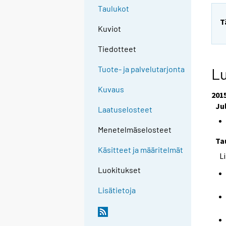
Taulukot
T
Kuviot
Tiedotteet
Tuote- ja palvelutarjonta
Lu
Kuvaus
201
Ju
Laatuselosteet
Menetelmäselosteet
Ta
Käsitteet ja määritelmät
L
Luokitukset
Lisätietoja