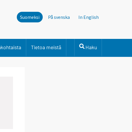
Suomeksi
På svenska
In English
nkohtaista
Tietoa meistä
Haku