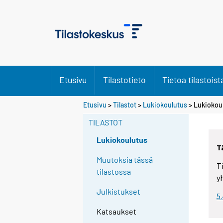
Etusivu
Tilastotieto
Tietoa tilastoist
Etusivu
>
Tilastot
>
Lukiokoulutus
> Lukiokou
TILASTOT
Lukiokoulutus
T
Muutoksia tässä
T
tilastossa
y
Julkistukset
5
Katsaukset