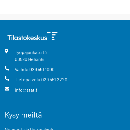
Työpajankatu
13
00580
Helsinki
Vaihde
029 551 1000
Tietopalvelu
029 551 2220
info@stat.fi
Kysy meiltä
Neuvonta ja tietopalvelu