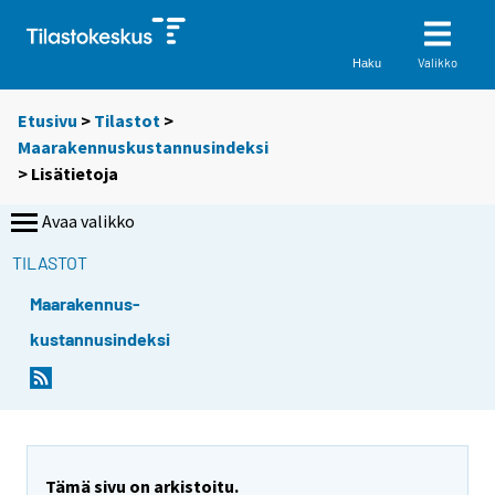
Valikko
Haku
Etusivu
>
Tilastot
>
Maarakennuskustannusindeksi
> Lisätietoja
Avaa valikko
TILASTOT
Maarakennus-
kustannusindeksi
Tämä sivu on arkistoitu.