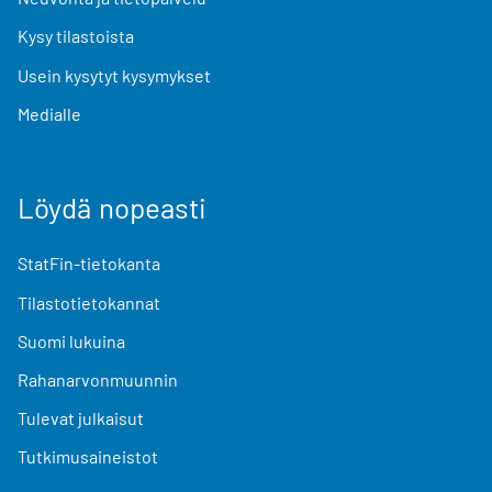
Kysy tilastoista
Usein kysytyt kysymykset
Medialle
Löydä nopeasti
StatFin-tietokanta
Tilastotietokannat
Suomi lukuina
Rahanarvonmuunnin
Tulevat julkaisut
Tutkimusaineistot