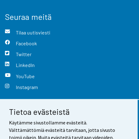
Seuraa meitä
Tilaa uutisviesti
Facebook
Twitter
LinkedIn
YouTube
Instagram
Tietoa evästeistä
Yhteystiedot
Käytämme sivustollamme evästeitä.
Palaute
Välttämättömiä evästeitä tarvitaan, jotta sivusto
toimii oikein. Muita evästeitä tarvitaan videoiden,
Käyttöehdot