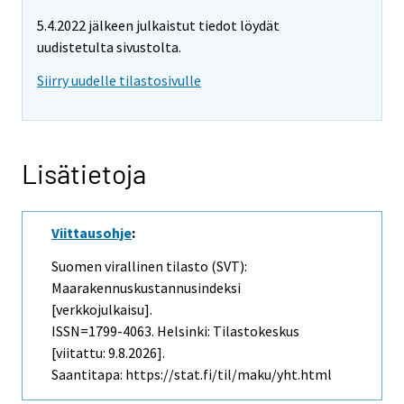
5.4.2022 jälkeen julkaistut tiedot löydät
uudistetulta sivustolta.
Siirry uudelle tilastosivulle
Lisätietoja
Viittausohje
:
Suomen virallinen tilasto (SVT):
Maarakennuskustannusindeksi
[verkkojulkaisu].
ISSN=1799-4063. Helsinki: Tilastokeskus
[viitattu: 9.8.2026].
Saantitapa: https://stat.fi/til/maku/yht.html