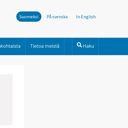
Suomeksi
På svenska
In English
nkohtaista
Tietoa meistä
Haku