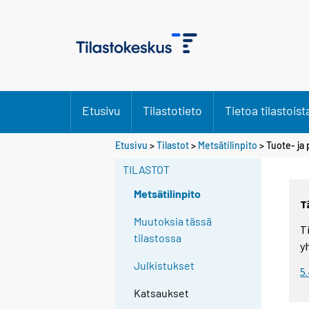
Etusivu
Tilastotieto
Tietoa tilastoist
Etusivu
>
Tilastot
>
Metsätilinpito
> Tuote- ja 
TILASTOT
Metsätilinpito
T
Muutoksia tässä
T
tilastossa
y
Julkistukset
5
Katsaukset