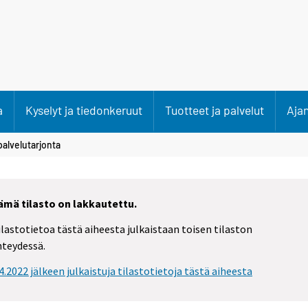
a
Kyselyt ja tiedonkeruut
Tuotteet ja palvelut
Aja
palvelutarjonta
ämä tilasto on lakkautettu.
ilastotietoa tästä aiheesta julkaistaan toisen tilaston
hteydessä.
.4.2022 jälkeen julkaistuja tilastotietoja tästä aiheesta