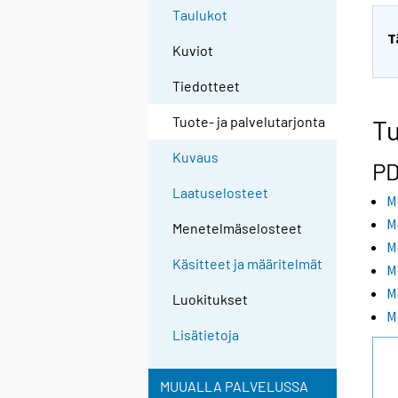
Taulukot
T
Kuviot
Tiedotteet
Tuote- ja palvelutarjonta
Tu
Kuvaus
PD
Laatuselosteet
M
M
Menetelmäselosteet
M
Käsitteet ja määritelmät
M
M
Luokitukset
M
Lisätietoja
MUUALLA PALVELUSSA