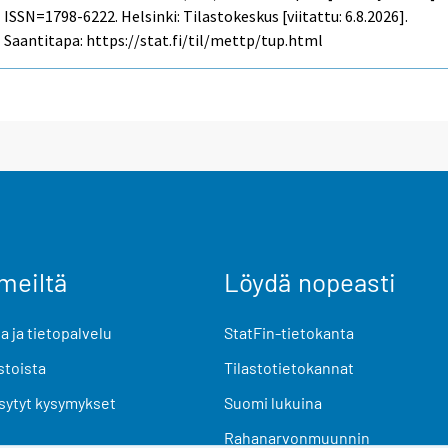
ISSN=1798-6222. Helsinki: Tilastokeskus [viitattu: 6.8.2026].
Saantitapa: https://stat.fi/til/mettp/tup.html
meiltä
Löydä nopeasti
 ja tietopalvelu
StatFin-tietokanta
stoista
Tilastotietokannat
sytyt kysymykset
Suomi lukuina
Rahanarvonmuunnin