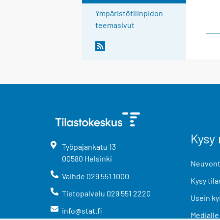
Ympäristötilinpidon
teemasivut
Kysy 
Työpajankatu
13
00580
Helsinki
Neuvonta
Vaihde
029 551 1000
Kysy tila
Tietopalvelu
029 551 2220
Usein ky
info@stat.fi
Medialle