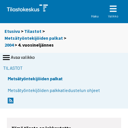
Valikko
Haku
Etusivu
>
Tilastot
>
Metsätyöntekijöiden palkat
>
2004
>
4. vuosineljännes
Avaa valikko
TILASTOT
Metsätyöntekijöiden palkat
Metsätyöntekijöiden palkkatiedustelun ohjeet