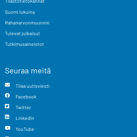
Tilastotietokannat
Suomi lukuina
Rahanarvonmuunnin
Tulevat julkaisut
Tutkimusaineistot
Seuraa meitä
Tilaa uutisviesti
Facebook
Twitter
LinkedIn
YouTube