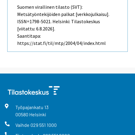
Suomen virallinen tilasto (SVT):
Metsätyöntekijöiden palkat [verkkojulkaisu].
ISSN=1798-5021. Helsinki: Tilastokeskus
[viitattu: 6.8.2026].
Saantitapa:
https://stat.fi/til/mtp/2004/04/index.html
Työpajankatu
13
00580
Helsinki
Vaihde
029 551 1000