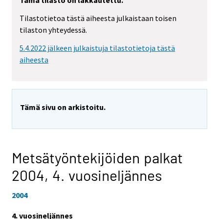
Tämä tilasto on lakkautettu.
Tilastotietoa tästä aiheesta julkaistaan toisen
tilaston yhteydessä.
5.4.2022 jälkeen julkaistuja tilastotietoja tästä
aiheesta
Tämä sivu on arkistoitu.
Metsätyöntekijöiden palkat
2004,
4. vuosineljännes
2004
4. vuosineljännes