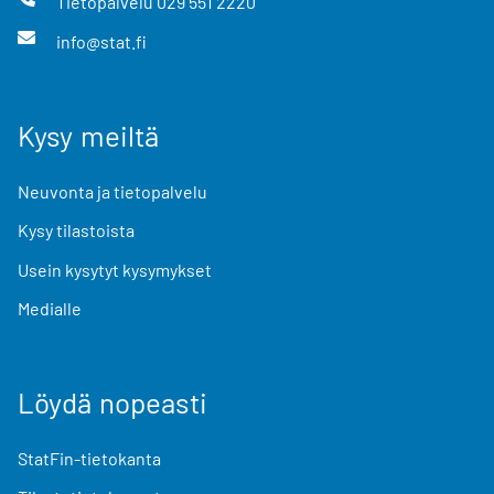
Tietopalvelu
029 551 2220
info@stat.fi
Kysy meiltä
Neuvonta ja tietopalvelu
Kysy tilastoista
Usein kysytyt kysymykset
Medialle
Löydä nopeasti
StatFin-tietokanta