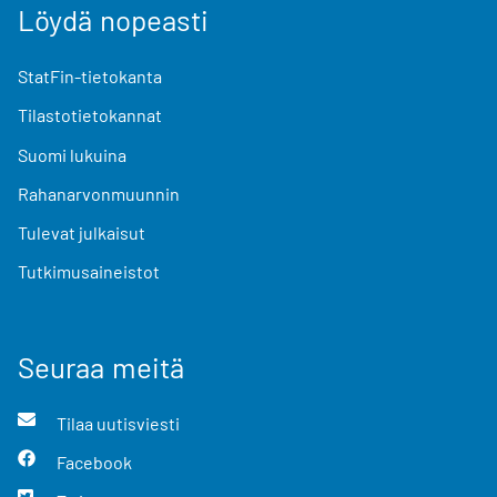
Löydä nopeasti
StatFin-tietokanta
Tilastotietokannat
Suomi lukuina
Rahanarvonmuunnin
Tulevat julkaisut
Tutkimusaineistot
Seuraa meitä
Tilaa uutisviesti
Facebook