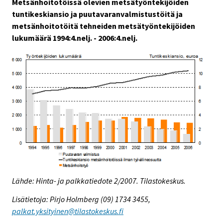
Metsänhoitotöissä olevien metsätyöntekijöiden
tuntikeskiansio ja puutavaranvalmistustöitä ja
metsänhoitotöitä tehneiden metsätyöntekijöiden
lukumäärä 1994:4.nelj. - 2006:4.nelj.
Lähde: Hinta- ja palkkatiedote 2/2007. Tilastokeskus.
Lisätietoja: Pirjo Holmberg (09) 1734 3455,
palkat.yksityinen@tilastokeskus.fi