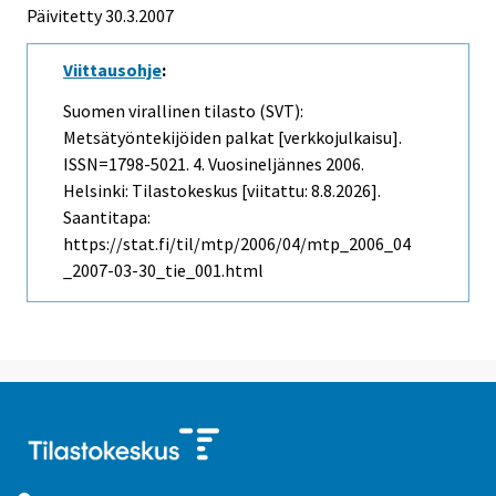
Päivitetty
30.3.2007
Viittausohje
:
Suomen virallinen tilasto (SVT):
Metsätyöntekijöiden palkat [verkkojulkaisu].
ISSN=1798-5021.
4. Vuosineljännes
2006.
Helsinki: Tilastokeskus [viitattu: 8.8.2026].
Saantitapa:
https://stat.fi/til/mtp/2006/04/mtp_2006_04
_2007-03-30_tie_001.html