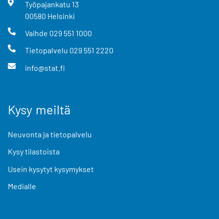
Työpajankatu
13
00580
Helsinki
Vaihde
029 551 1000
Tietopalvelu
029 551 2220
info@stat.fi
Kysy meiltä
Neuvonta ja tietopalvelu
Kysy tilastoista
Usein kysytyt kysymykset
Medialle