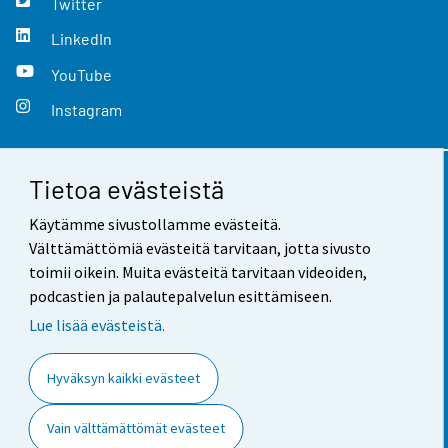
Twitter
LinkedIn
YouTube
Instagram
Tietoa evästeistä
Yhteystiedot
Käytämme sivustollamme evästeitä.
Palaute
Välttämättömiä evästeitä tarvitaan, jotta sivusto
toimii oikein. Muita evästeitä tarvitaan videoiden,
Käyttöehdot
podcastien ja palautepalvelun esittämiseen.
Tietosuoja
Lue lisää evästeistä.
Saavutettavuus
Hyväksyn kaikki evästeet
Tietoa sivustosta
Vain välttämättömät evästeet
Evästeasetukset