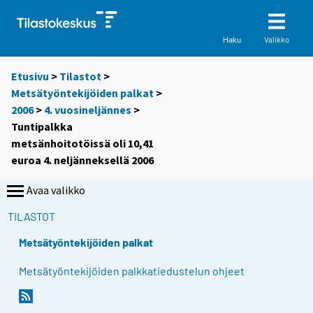
Valikko
Haku
Etusivu
>
Tilastot
>
Metsätyöntekijöiden palkat
>
2006
>
4. vuosineljännes
>
Tuntipalkka
metsänhoitotöissä oli 10,41
euroa 4. neljänneksellä 2006
Avaa valikko
TILASTOT
Metsätyöntekijöiden palkat
Metsätyöntekijöiden palkkatiedustelun ohjeet
S
S
i
i