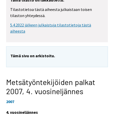
Tämä tilasto on lakkautettu.
Tilastotietoa tästä aiheesta julkaistaan toisen
tilaston yhteydessä.
5.4.2022 jälkeen julkaistuja tilastotietoja tästä
aiheesta
Tämä sivu on arkistoitu.
Metsätyöntekijöiden palkat
2007,
4. vuosineljännes
2007
4. vuosineljännes