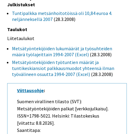
Julkistukset
Tuntipalkka metsänhoitotöissä oli 10,84 euroa 4.
neljänneksellä 2007
(28.3.2008)
Taulukot
Liitetaulukot
Metsätyöntekijöiden lukumäärät ja työsuhteiden
määrä työlajeittain 1994-2007 (Excel)
(28.3.2008)
Metsätyöntekijöiden työtuntien määrät ja
tuntikeskiansiot palkkausmuodot yhteensä ilman
työvälineen osuutta 1994-2007 (Excel)
(28.3.2008)
Viittausohje
:
Suomen virallinen tilasto (SVT):
Metsätyöntekijöiden palkat [verkkojulkaisu].
ISSN=1798-5021. Helsinki: Tilastokeskus
[viitattu: 8.8.2026].
Saantitapa: