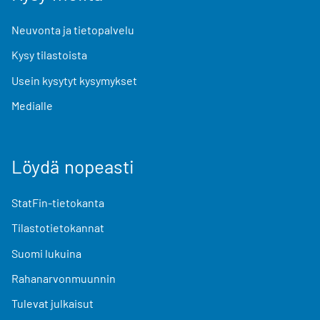
Neuvonta ja tietopalvelu
Kysy tilastoista
Usein kysytyt kysymykset
Medialle
Löydä nopeasti
StatFin-tietokanta
Tilastotietokannat
Suomi lukuina
Rahanarvonmuunnin
Tulevat julkaisut