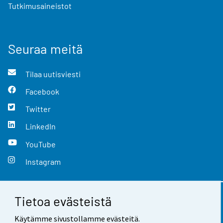
Tutkimusaineistot
Seuraa meitä
Tilaa uutisviesti
Facebook
Twitter
LinkedIn
YouTube
Instagram
Tietoa evästeistä
Yhteystiedot
Käytämme sivustollamme evästeitä.