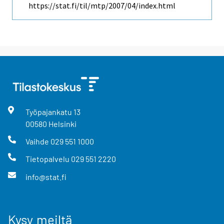
https://stat.fi/til/mtp/2007/04/index.html
Työpajankatu
13
00580
Helsinki
Vaihde
029 551 1000
Tietopalvelu
029 551 2220
info@stat.fi
Kysy meiltä