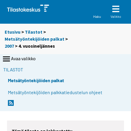
Valikko
Haku
Etusivu
>
Tilastot
>
Metsätyöntekijöiden palkat
>
2007
>
4. vuosineljännes
Avaa valikko
TILASTOT
Metsätyöntekijöiden palkat
Metsätyöntekijöiden palkkatiedustelun ohjeet