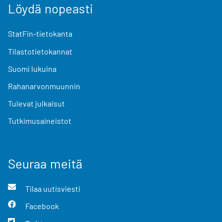
Löydä nopeasti
StatFin-tietokanta
Tilastotietokannat
Suomi lukuina
Rahanarvonmuunnin
Tulevat julkaisut
Tutkimusaineistot
Seuraa meitä
Tilaa uutisviesti
Facebook