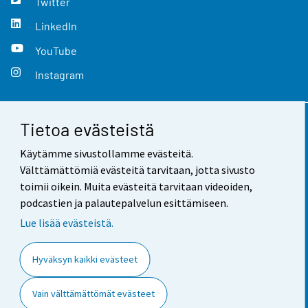
Twitter
LinkedIn
YouTube
Instagram
Tietoa evästeistä
Yhteystiedot
Käytämme sivustollamme evästeitä.
Palaute
Välttämättömiä evästeitä tarvitaan, jotta sivusto
toimii oikein. Muita evästeitä tarvitaan videoiden,
Käyttöehdot
podcastien ja palautepalvelun esittämiseen.
Tietosuoja
Lue lisää evästeistä.
Saavutettavuus
Hyväksyn kaikki evästeet
Tietoa sivustosta
Vain välttämättömät evästeet
Evästeasetukset