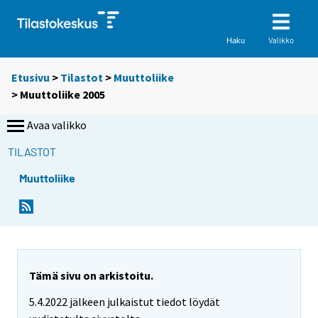
Valikko
Haku
Etusivu
>
Tilastot
>
Muuttoliike
> Muuttoliike 2005
Avaa valikko
TILASTOT
Muuttoliike
Tämä sivu on arkistoitu.
5.4.2022 jälkeen julkaistut tiedot löydät