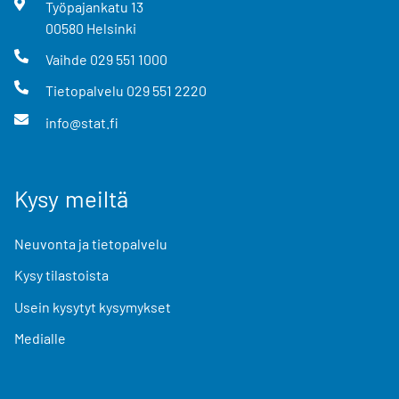
Työpajankatu
13
00580
Helsinki
Vaihde
029 551 1000
Tietopalvelu
029 551 2220
info@stat.fi
Kysy meiltä
Neuvonta ja tietopalvelu
Kysy tilastoista
Usein kysytyt kysymykset
Medialle