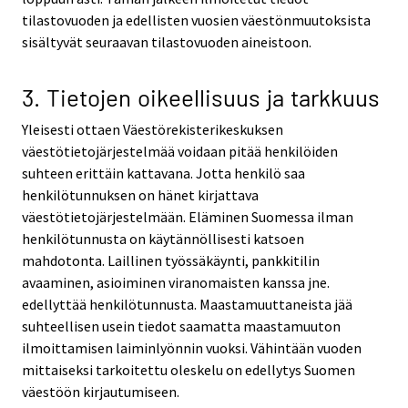
tilastovuoden ja edellisten vuosien väestönmuutoksista
sisältyvät seuraavan tilastovuoden aineistoon.
3. Tietojen oikeellisuus ja tarkkuus
Yleisesti ottaen Väestörekisterikeskuksen
väestötietojärjestelmää voidaan pitää henkilöiden
suhteen erittäin kattavana. Jotta henkilö saa
henkilötunnuksen on hänet kirjattava
väestötietojärjestelmään. Eläminen Suomessa ilman
henkilötunnusta on käytännöllisesti katsoen
mahdotonta. Laillinen työssäkäynti, pankkitilin
avaaminen, asioiminen viranomaisten kanssa jne.
edellyttää henkilötunnusta. Maastamuuttaneista jää
suhteellisen usein tiedot saamatta maastamuuton
ilmoittamisen laiminlyönnin vuoksi. Vähintään vuoden
mittaiseksi tarkoitettu oleskelu on edellytys Suomen
väestöön kirjautumiseen.