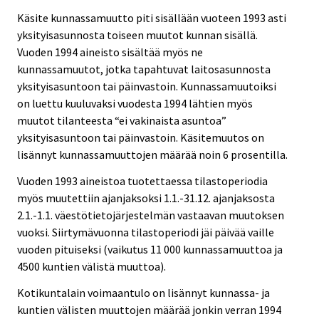
Käsite kunnassamuutto piti sisällään vuoteen 1993 asti
yksityisasunnosta toiseen muutot kunnan sisällä.
Vuoden 1994 aineisto sisältää myös ne
kunnassamuutot, jotka tapahtuvat laitosasunnosta
yksityisasuntoon tai päinvastoin. Kunnassamuutoiksi
on luettu kuuluvaksi vuodesta 1994 lähtien myös
muutot tilanteesta “ei vakinaista asuntoa”
yksityisasuntoon tai päinvastoin. Käsitemuutos on
lisännyt kunnassamuuttojen määrää noin 6 prosentilla.
Vuoden 1993 aineistoa tuotettaessa tilastoperiodia
myös muutettiin ajanjaksoksi 1.1.-31.12. ajanjaksosta
2.1.-1.1. väestötietojärjestelmän vastaavan muutoksen
vuoksi. Siirtymävuonna tilastoperiodi jäi päivää vaille
vuoden pituiseksi (vaikutus 11 000 kunnassamuuttoa ja
4500 kuntien välistä muuttoa).
Kotikuntalain voimaantulo on lisännyt kunnassa- ja
kuntien välisten muuttojen määrää jonkin verran 1994