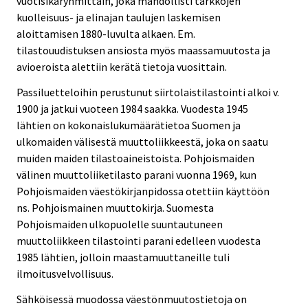
vuotisikäryhmittäin, joka mahdollisti tarkkojen
kuolleisuus- ja elinajan taulujen laskemisen
aloittamisen 1880-luvulta alkaen. Em.
tilastouudistuksen ansiosta myös maassamuutosta ja
avioeroista alettiin kerätä tietoja vuosittain.
Passiluetteloihin perustunut siirtolaistilastointi alkoi v.
1900 ja jatkui vuoteen 1984 saakka. Vuodesta 1945
lähtien on kokonaislukumäärätietoa Suomen ja
ulkomaiden välisestä muuttoliikkeestä, joka on saatu
muiden maiden tilastoaineistoista. Pohjoismaiden
välinen muuttoliiketilasto parani vuonna 1969, kun
Pohjoismaiden väestökirjanpidossa otettiin käyttöön
ns. Pohjoismainen muuttokirja. Suomesta
Pohjoismaiden ulkopuolelle suuntautuneen
muuttoliikkeen tilastointi parani edelleen vuodesta
1985 lähtien, jolloin maastamuuttaneille tuli
ilmoitusvelvollisuus.
Sähköisessä muodossa väestönmuutostietoja on