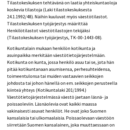
Tilastokeskuksen tehtävänä on laatia yhteiskuntaoloja
koskevia tilastoja (Laki tilastokeskuksesta
24.1.1992/48). Näihin kuuluvat myös väestötilastot.
Tilastokeskuksen työjärjestys määrittää
Henkilötilastot väestötilastojen tekijäksi
(Tilastokeskuksen työjärjestys, TK-00-1443-08).
Kotikuntalain mukaan henkilön kotikunta ja
asuinpaikka merkitään väestötietojärjestelmään.
Kotikunta on kunta, jossa henkilö asuu tai se, jota hän
pitää kotikuntanaan asumisensa, perhesuhteidensa,
toimeentulonsa tai muiden vastaavien seikkojen
johdosta tai johon hänellä on em. seikkojen perusteella
kiinteä yhteys (Kotikuntalaki 201/1994.)
Väestötietojärjestelmässä väestö jaetaan läsnä- ja
poissaoleviin. Läsnäolevia ovat kaikki maassa
vakinaisesti asuvat henkilöt. He ovat joko Suomen
kansalaisia tai ulkomaalaisia. Poissaolevaan väestöön
siirretään Suomen kansalainen, joka muuttaessaan on