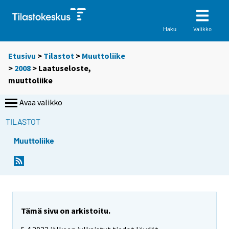
Valikko
Haku
Etusivu
>
Tilastot
>
Muuttoliike
>
2008
> Laatuseloste,
muuttoliike
Avaa valikko
TILASTOT
Muuttoliike
Tämä sivu on arkistoitu.