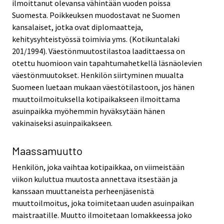
ilmoittanut olevansa vähintään vuoden poissa
Suomesta. Poikkeuksen muodostavat ne Suomen
kansalaiset, jotka ovat diplomaatteja,
kehitysyhteistyössä toimivia yms. (Kotikuntalaki
201/1994). Väestönmuutostilastoa laadittaessa on
otettu huomioon vain tapahtumahetkellä läsnäolevien
väestönmuutokset. Henkilön siirtyminen muualta
Suomeen luetaan mukaan väestötilastoon, jos hänen
muuttoilmoituksella kotipaikakseen ilmoittama
asuinpaikka myöhemmin hyväksytään hänen
vakinaiseksi asuinpaikakseen.
Maassamuutto
Henkilön, joka vaihtaa kotipaikkaa, on viimeistään
viikon kuluttua muutosta annettava itsestään ja
kanssaan muuttaneista perheenjäsenistä
muuttoilmoitus, joka toimitetaan uuden asuinpaikan
maistraatille. Muutto ilmoitetaan lomakkeessa joko