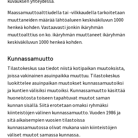
kuvauksen yhteydessä.
Maassamuuttoalttiudella tai -vilkkaudella tarkoitetaan
muuttaneiden määrää lähtöalueen keskiväkiluvun 1000
henkeä kohden. Vastaavasti jonkin ikäryhmän
muuttoalttius on ko. ikäryhmän muuttaneet ikäryhmän
keskiväkiluvun 1000 henkeä kohden.
Kunnassamuutto
Tilastokeskus saa tiedot niistä kotipaikan muutoksista,
joissa vakinainen asuinpaikka muuttuu. Tilastokeskus
luokittelee asuinpaikan muutokset kunnassamuutoiksi
ja kuntien välisiksi muutoiksi. Kunnassamuutto käsittää
huoneistosta toiseen tapahtuvat muutot saman
kunnan sisällä. Siitä erotetaan omaksi ryhmäksi
kiinteistöjen välinen kunnassamuutto. Vuoden 1986 ja
sitä aikaisempien vuosien tilastoissa
kunnassamuutossa olivat mukana vain kiinteistöjen
väliset muutot samassa kunnassa..