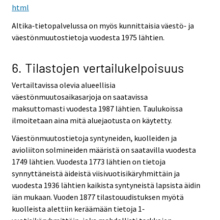
html
Altika-tietopalvelussa on myös kunnittaisia väestö- ja
väestönmuutostietoja vuodesta 1975 lähtien.
6. Tilastojen vertailukelpoisuus
Vertailtavissa olevia alueellisia
väestönmuutosaikasarjoja on saatavissa
maksuttomasti vuodesta 1987 lähtien. Taulukoissa
ilmoitetaan aina mitä aluejaotusta on käytetty.
Väestönmuutostietoja syntyneiden, kuolleiden ja
avioliiton solmineiden määristä on saatavilla vuodesta
1749 lähtien. Vuodesta 1773 lähtien on tietoja
synnyttäneistä äideistä viisivuotisikäryhmittäin ja
vuodesta 1936 lähtien kaikista syntyneistä lapsista äidin
iän mukaan. Vuoden 1877 tilastouudistuksen myötä
kuolleista alettiin keräämään tietoja 1-