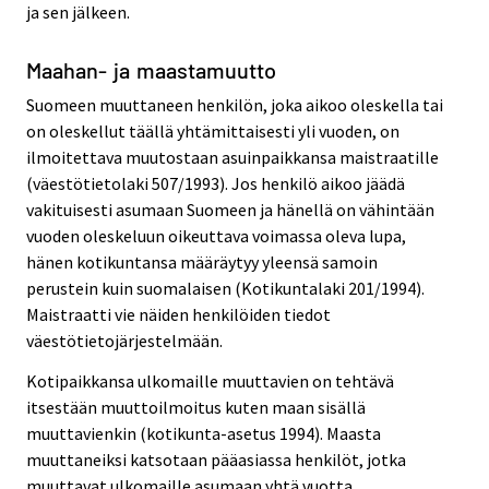
ja sen jälkeen.
Maahan- ja maastamuutto
Suomeen muuttaneen henkilön, joka aikoo oleskella tai
on oleskellut täällä yhtämittaisesti yli vuoden, on
ilmoitettava muutostaan asuinpaikkansa maistraatille
(väestötietolaki 507/1993). Jos henkilö aikoo jäädä
vakituisesti asumaan Suomeen ja hänellä on vähintään
vuoden oleskeluun oikeuttava voimassa oleva lupa,
hänen kotikuntansa määräytyy yleensä samoin
perustein kuin suomalaisen (Kotikuntalaki 201/1994).
Maistraatti vie näiden henkilöiden tiedot
väestötietojärjestelmään.
Kotipaikkansa ulkomaille muuttavien on tehtävä
itsestään muuttoilmoitus kuten maan sisällä
muuttavienkin (kotikunta-asetus 1994). Maasta
muuttaneiksi katsotaan pääasiassa henkilöt, jotka
muuttavat ulkomaille asumaan yhtä vuotta