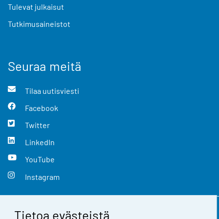
Tulevat julkaisut
Tutkimusaineistot
Seuraa meitä
Tilaa uutisviesti
Facebook
Twitter
LinkedIn
YouTube
Instagram
Tietoa evästeistä
Yhteystiedot