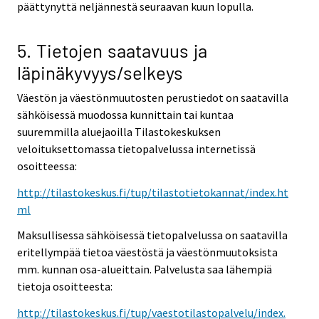
päättynyttä neljännestä seuraavan kuun lopulla.
5. Tietojen saatavuus ja
läpinäkyvyys/selkeys
Väestön ja väestönmuutosten perustiedot on saatavilla
sähköisessä muodossa kunnittain tai kuntaa
suuremmilla aluejaoilla Tilastokeskuksen
veloituksettomassa tietopalvelussa internetissä
osoitteessa:
http://tilastokeskus.fi/tup/tilastotietokannat/index.ht
ml
Maksullisessa sähköisessä tietopalvelussa on saatavilla
eritellympää tietoa väestöstä ja väestönmuutoksista
mm. kunnan osa-alueittain. Palvelusta saa lähempiä
tietoja osoitteesta:
http://tilastokeskus.fi/tup/vaestotilastopalvelu/index.