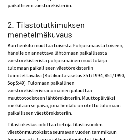
paikalliseen väestörekisteriin.
2. Tilastotutkimuksen
menetelmäkuvaus
Kun henkilö muuttaa toisesta Pohjoismaasta toiseen,
hänelle on annettava lähtömaan paikallisesta
väestörekisteristä pohjoismainen muuttokirja
tulomaan paikalliseen väestörekisteriin
toimitettavaksi (Kotikunta-asetus 351/1994, 851/1990,
SopS:49). Tulomaan paikallinen
väestörekisteriviranomainen palauttaa
muuttotodisteen lähtörekisteriin. Muuttopäiväksi
merkitään se päivä, jona henkilö on otettu tulomaan
paikalliseen väestörekisteriin.
Tilastokeskus odottaa tietoja tilastovuoden
väestönmuutoksista seuraavan vuoden tammikuun
loppuun asti. Tämän jälkeen ilmoitetut tiedot