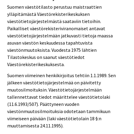
Suomen väestötilasto perustuu maistraattien
ylläpitämästä Väestörekisterikeskuksen
väestötietojärjestelmästä saataviin tietoihin.
Paikalliset väestörekisteriviranomaiset antavat
väestötietojärjestelmään jatkuvasti tietoja maassa
asuvan väestön keskuudessa tapahtuvista
väestönmuutoksista. Vuodesta 1975 lähtien
Tilastokeskus on saanut väestötiedot
Väestörekisterikeskuksesta.
Suomen viimeinen henkikirjoitus tehtiin 1.1.1989. Sen
jälkeen väestötietojärjestelmää on päivitetty
muutosilmoituksin. Väestötietojärjestelmään
tallennettavat tiedot määrittelee väestötietolaki
(11.6.1993/507). Päättyneen vuoden
väestönmuutosilmoituksia odotetaan tammikuun
viimeiseen päivään (laki väestötietolain 18 §:n
muuttamisesta 24.11.1995).