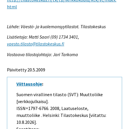
html
Lähde: Väestö- ja kuolemansyytilastot. Tilastokeskus
Lisätietoja: Matti Saari (09) 1734 3401,
vaesto.tilasto@tilastokeskus.fi
Vastaava tilastojohtaja: Jari Tarkoma
Päivitetty 20.5.2009
Viittausohje
:
Suomen virallinen tilasto (SVT): Muuttoliike
[verkkojulkaisu].
ISSN=1797-6766. 2008, Laatuseloste,
muuttoliike . Helsinki: Tilastokeskus [viitattu:
10.8.2026].
Saantitapa: