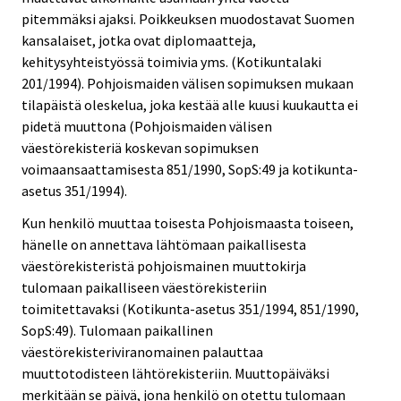
pitemmäksi ajaksi. Poikkeuksen muodostavat Suomen
kansalaiset, jotka ovat diplomaatteja,
kehitysyhteistyössä toimivia yms. (Kotikuntalaki
201/1994). Pohjoismaiden välisen sopimuksen mukaan
tilapäistä oleskelua, joka kestää alle kuusi kuukautta ei
pidetä muuttona (Pohjoismaiden välisen
väestörekisteriä koskevan sopimuksen
voimaansaattamisesta 851/1990, SopS:49 ja kotikunta-
asetus 351/1994).
Kun henkilö muuttaa toisesta Pohjoismaasta toiseen,
hänelle on annettava lähtömaan paikallisesta
väestörekisteristä pohjoismainen muuttokirja
tulomaan paikalliseen väestörekisteriin
toimitettavaksi (Kotikunta-asetus 351/1994, 851/1990,
SopS:49). Tulomaan paikallinen
väestörekisteriviranomainen palauttaa
muuttotodisteen lähtörekisteriin. Muuttopäiväksi
merkitään se päivä, jona henkilö on otettu tulomaan