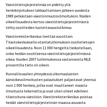
Väestötietojärjestelmää on pidetty yllä
henkikirjoituksen lakkauttamisen jälkeen vuodesta
1989 pelkästään väestönmuutosilmoituksin. Näiden
oikeellisuudesta kertoo väestötietojärjestelmästä
tehty osoitteiden luotettavuustutkimus.
Väestörekisterikeskus teettää vuosittain
Tilastokeskuksella otantatutkimuksen osoitetietojen
oikeellisuudesta. Noin 11 000 hengeltä tiedustellaan,
onko heidän osoitteensa väestötietojärjestelmässä
oikea. Vuoden 2007 tutkimuksessa vastanneista 98,8
prosentilla tieto oli oikein.
Kunnallisvaalien yhteydessä ulkomaalaisten
äänioikeusilmoitusten palautukset paljastavat yleensä
noin 1 000 henkeä, jotka ovat muuttaneet maasta
ilmoitusta tekemättä ja ovat siten olleet edelleen
tilastoituna väestöön. Väestörekisterikeskus poistaa
heidät väestötietojärjestelmän maassa asuvasta