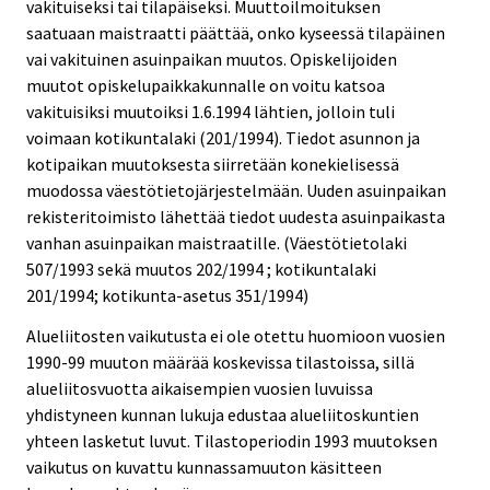
vakituiseksi tai tilapäiseksi. Muuttoilmoituksen
saatuaan maistraatti päättää, onko kyseessä tilapäinen
vai vakituinen asuinpaikan muutos. Opiskelijoiden
muutot opiskelupaikkakunnalle on voitu katsoa
vakituisiksi muutoiksi 1.6.1994 lähtien, jolloin tuli
voimaan kotikuntalaki (201/1994). Tiedot asunnon ja
kotipaikan muutoksesta siirretään konekielisessä
muodossa väestötietojärjestelmään. Uuden asuinpaikan
rekisteritoimisto lähettää tiedot uudesta asuinpaikasta
vanhan asuinpaikan maistraatille. (Väestötietolaki
507/1993 sekä muutos 202/1994 ; kotikuntalaki
201/1994; kotikunta-asetus 351/1994)
Alueliitosten vaikutusta ei ole otettu huomioon vuosien
1990-99 muuton määrää koskevissa tilastoissa, sillä
alueliitosvuotta aikaisempien vuosien luvuissa
yhdistyneen kunnan lukuja edustaa alueliitoskuntien
yhteen lasketut luvut. Tilastoperiodin 1993 muutoksen
vaikutus on kuvattu kunnassamuuton käsitteen