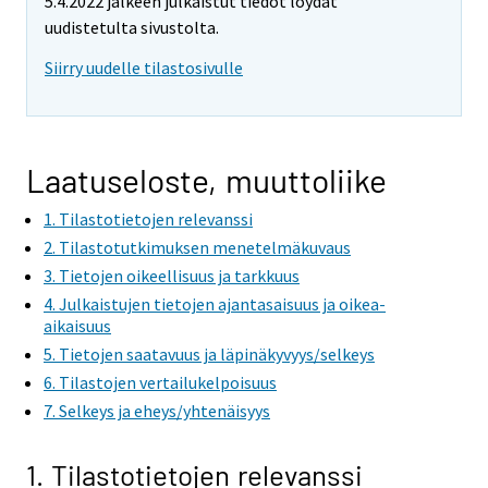
5.4.2022 jälkeen julkaistut tiedot löydät
uudistetulta sivustolta.
Siirry uudelle tilastosivulle
Laatuseloste, muuttoliike
1. Tilastotietojen relevanssi
2. Tilastotutkimuksen menetelmäkuvaus
3. Tietojen oikeellisuus ja tarkkuus
4. Julkaistujen tietojen ajantasaisuus ja oikea-
aikaisuus
5. Tietojen saatavuus ja läpinäkyvyys/selkeys
6. Tilastojen vertailukelpoisuus
7. Selkeys ja eheys/yhtenäisyys
1. Tilastotietojen relevanssi