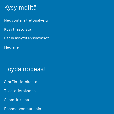
Kysy meiltä
Neuvonta ja tietopalvelu
Kysy tilastoista
Usein kysytyt kysymykset
Medialle
Löydä nopeasti
StatFin-tietokanta
Tilastotietokannat
Suomi lukuina
Rahanarvonmuunnin