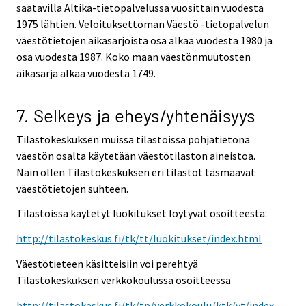
saatavilla Altika-tietopalvelussa vuosittain vuodesta
1975 lähtien. Veloituksettoman Väestö -tietopalvelun
väestötietojen aikasarjoista osa alkaa vuodesta 1980 ja
osa vuodesta 1987. Koko maan väestönmuutosten
aikasarja alkaa vuodesta 1749.
7. Selkeys ja eheys/yhtenäisyys
Tilastokeskuksen muissa tilastoissa pohjatietona
väestön osalta käytetään väestötilaston aineistoa.
Näin ollen Tilastokeskuksen eri tilastot täsmäävät
väestötietojen suhteen.
Tilastoissa käytetyt luokitukset löytyvät osoitteesta:
http://tilastokeskus.fi/tk/tt/luokitukset/index.html
Väestötieteen käsitteisiin voi perehtyä
Tilastokeskuksen verkkokoulussa osoitteessa
http://tilastokeskus.fi/tk/tp/verkkokoulu/ktk/vt/index.