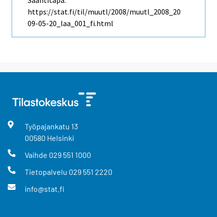
https://stat.fi/til/muutl/2008/muutl_2008_20
09-05-20_laa_001_fi.html
Työpajankatu
13
00580
Helsinki
Vaihde
029 551 1000
Tietopalvelu
029 551 2220
info@stat.fi