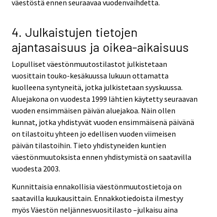
väestöstä ennen seuraavaa vuodenvaihdetta.
4. Julkaistujen tietojen
ajantasaisuus ja oikea-aikaisuus
Lopulliset väestönmuutostilastot julkistetaan
vuosittain touko-kesäkuussa lukuun ottamatta
kuolleena syntyneitä, jotka julkistetaan syyskuussa.
Aluejakona on vuodesta 1999 lähtien käytetty seuraavan
vuoden ensimmäisen päivän aluejakoa. Näin ollen
kunnat, jotka yhdistyvät vuoden ensimmäisenä päivänä
on tilastoitu yhteen jo edellisen vuoden viimeisen
päivän tilastoihin. Tieto yhdistyneiden kuntien
väestönmuutoksista ennen yhdistymistä on saatavilla
vuodesta 2003.
Kunnittaisia ennakollisia väestönmuutostietoja on
saatavilla kuukausittain. Ennakkotiedoista ilmestyy
myös Väestön neljännesvuositilasto –julkaisu aina