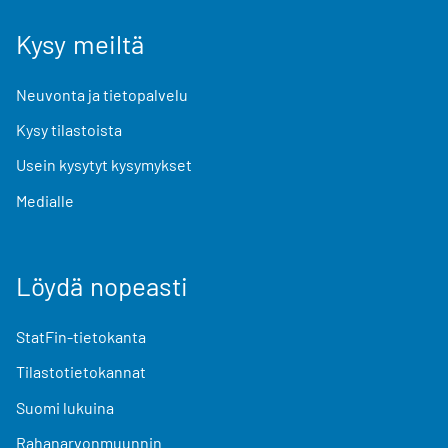
Kysy meiltä
Neuvonta ja tietopalvelu
Kysy tilastoista
Usein kysytyt kysymykset
Medialle
Löydä nopeasti
StatFin-tietokanta
Tilastotietokannat
Suomi lukuina
Rahanarvonmuunnin