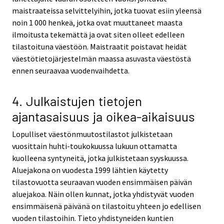
maistraateissa selvittelyihin, jotka tuovat esiin yleensä
noin 1 000 henkeä, jotka ovat muuttaneet maasta
ilmoitusta tekemättä ja ovat siten olleet edelleen
tilastoituna väestöön. Maistraatit poistavat heidät
väestötietojärjestelmän maassa asuvasta väestöstä
ennen seuraavaa vuodenvaihdetta.
4. Julkaistujen tietojen
ajantasaisuus ja oikea-aikaisuus
Lopulliset väestönmuutostilastot julkistetaan
vuosittain huhti-toukokuussa lukuun ottamatta
kuolleena syntyneitä, jotka julkistetaan syyskuussa.
Aluejakona on vuodesta 1999 lähtien käytetty
tilastovuotta seuraavan vuoden ensimmäisen päivän
aluejakoa. Näin ollen kunnat, jotka yhdistyvät vuoden
ensimmäisenä päivänä on tilastoitu yhteen jo edellisen
vuoden tilastoihin. Tieto yhdistyneiden kuntien