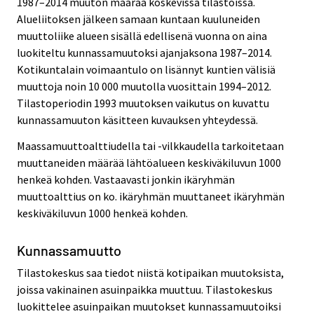
1987–2014 muuton määrää koskevissa tilastoissa.
Alueliitoksen jälkeen samaan kuntaan kuuluneiden
muuttoliike alueen sisällä edellisenä vuonna on aina
luokiteltu kunnassamuutoksi ajanjaksona 1987–2014.
Kotikuntalain voimaantulo on lisännyt kuntien välisiä
muuttoja noin 10 000 muutolla vuosittain 1994–2012.
Tilastoperiodin 1993 muutoksen vaikutus on kuvattu
kunnassamuuton käsitteen kuvauksen yhteydessä.
Maassamuuttoalttiudella tai -vilkkaudella tarkoitetaan
muuttaneiden määrää lähtöalueen keskiväkiluvun 1000
henkeä kohden. Vastaavasti jonkin ikäryhmän
muuttoalttius on ko. ikäryhmän muuttaneet ikäryhmän
keskiväkiluvun 1000 henkeä kohden.
Kunnassamuutto
Tilastokeskus saa tiedot niistä kotipaikan muutoksista,
joissa vakinainen asuinpaikka muuttuu. Tilastokeskus
luokittelee asuinpaikan muutokset kunnassamuutoiksi