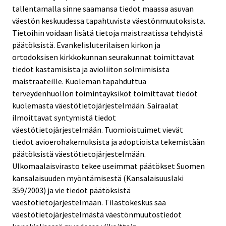
tallentamalla sinne saamansa tiedot maassa asuvan
väestön keskuudessa tapahtuvista väestönmuutoksista.
Tietoihin voidaan lisätä tietoja maistraatissa tehdyistä
päätöksistä. Evankelisluterilaisen kirkon ja
ortodoksisen kirkkokunnan seurakunnat toimittavat
tiedot kastamisista ja avioliiton solmimisista
maistraateille. Kuoleman tapahduttua
terveydenhuollon toimintayksiköt toimittavat tiedot
kuolemasta väestötietojärjestelmään. Sairaalat
ilmoittavat syntymistä tiedot
väestötietojärjestelmään. Tuomioistuimet vievät
tiedot avioerohakemuksista ja adoptioista tekemistään
päätöksistä väestötietojärjestelmään.
Ulkomaalaisvirasto tekee useimmat päätökset Suomen
kansalaisuuden myöntämisestä (Kansalaisuuslaki
359/2003) ja vie tiedot päätöksistä
väestötietojärjestelmään. Tilastokeskus saa
väestötietojärjestelmästä väestönmuutostiedot