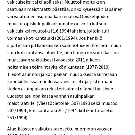
vakituiseksi tai tilapäiseksi. Muuttoilmoituksen
saatuaan maistraatti päättää, onko kyseessä tilapäinen
vai vakituinen asuinpaikan muutos. Opiskelijoiden
muutot opiskelupaikkakunnalle on voitu katsoa
vakituisiksi muutoiksi 1.6.1994 lähtien, jolloin tuli
voimaan kotikuntalaki (201/1994). Jos henkilö
sijoitetaan pitkäaikaiseen säännölliseen hoitoon muun
kuin kotikuntansa alueelle, niin hänen on voitu katsoa
muuttavan vakituisesti vuodesta 2011 alkaen
hoitamisen toimintayksikön kuntaan (1377/2010).
Tiedot asunnon ja kotipaikan muutoksesta siirretään
konekielisessä muodossa väestötietojärjestelmään.
Uuden asuinpaikan rekisteritoimisto lähettää tiedot
uudesta asuinpaikasta vanhan asuinpaikan
maistraatille. (Väestötietolaki 507/1993 sekä muutos
202/1994 ; kotikuntalaki 201/1994; kotikunta-asetus
351/1994)
Alueliitosten vaikutus on otettu huomioon vuosien