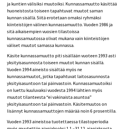
ja kuntien välisiksi muutoiksi. Kunnassamuutto käsittää
huoneistosta toiseen tapahtuvat muutot saman
kunnan sisällä. Siitä erotetaan omaksi ryhmäksi
kiinteistöjen välinen kunnassamuutto. Vuoden 1986 ja
sitä aikaisempien vuosien tilastoissa
kunnassamuutossa olivat mukana vain kiinteistöjen
väliset muutot samassa kunnassa.
Käsite kunnassamuutto piti sisällään vuoteen 1993 asti
yksityisasunnosta toiseen muutot kunnan sisällä.
Vuoden 1994 aineisto sisältää myös ne
kunnassamuutot, jotka tapahtuvat laitosasunnosta
yksityisasuntoon tai päinvastoin. Kunnassamuutoiksi
on luettu kuuluvaksi vuodesta 1994 lähtien myös
muutot tilanteesta “ei vakinaista asuntoa”
yksityisasuntoon tai päinvastoin. Käsitemuutos on
lisännyt kunnassamuuttojen määrää noin 6 prosentilla.
Vuoden 1993 aineistoa tuotettaessa tilastoperiodia
myös muutettiin ajanjaksoksi 1.1.–31.12. ajanjaksosta