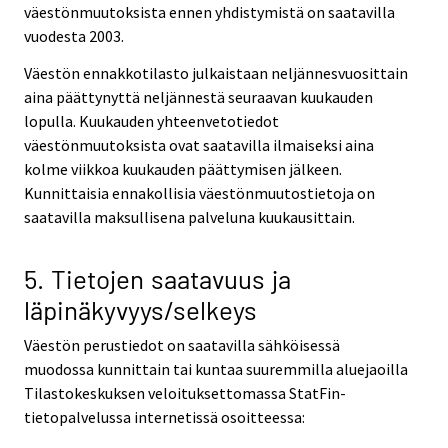
väestönmuutoksista ennen yhdistymistä on saatavilla
vuodesta 2003.
Väestön ennakkotilasto julkaistaan neljännesvuosittain
aina päättynyttä neljännestä seuraavan kuukauden
lopulla. Kuukauden yhteenvetotiedot
väestönmuutoksista ovat saatavilla ilmaiseksi aina
kolme viikkoa kuukauden päättymisen jälkeen.
Kunnittaisia ennakollisia väestönmuutostietoja on
saatavilla maksullisena palveluna kuukausittain.
5. Tietojen saatavuus ja
läpinäkyvyys/selkeys
Väestön perustiedot on saatavilla sähköisessä
muodossa kunnittain tai kuntaa suuremmilla aluejaoilla
Tilastokeskuksen veloituksettomassa StatFin-
tietopalvelussa internetissä osoitteessa: