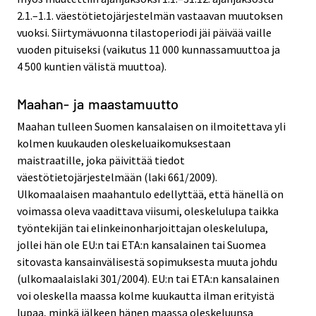
2.1.–1.1. väestötietojärjestelmän vastaavan muutoksen
vuoksi. Siirtymävuonna tilastoperiodi jäi päivää vaille
vuoden pituiseksi (vaikutus 11 000 kunnassamuuttoa ja
4 500 kuntien välistä muuttoa).
Maahan- ja maastamuutto
Maahan tulleen Suomen kansalaisen on ilmoitettava yli
kolmen kuukauden oleskeluaikomuksestaan
maistraatille, joka päivittää tiedot
väestötietojärjestelmään (laki 661/2009).
Ulkomaalaisen maahantulo edellyttää, että hänellä on
voimassa oleva vaadittava viisumi, oleskelulupa taikka
työntekijän tai elinkeinonharjoittajan oleskelulupa,
jollei hän ole EU:n tai ETA:n kansalainen tai Suomea
sitovasta kansainvälisestä sopimuksesta muuta johdu
(ulkomaalaislaki 301/2004). EU:n tai ETA:n kansalainen
voi oleskella maassa kolme kuukautta ilman erityistä
lupaa, minkä jälkeen hänen maassa oleskeluunsa