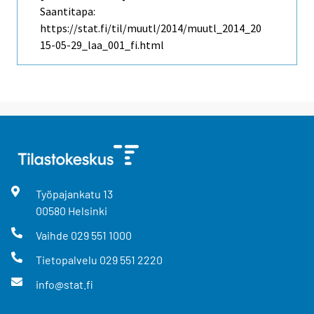
Saantitapa:
https://stat.fi/til/muutl/2014/muutl_2014_20
15-05-29_laa_001_fi.html
Työpajankatu
13
00580
Helsinki
Vaihde
029 551 1000
Tietopalvelu
029 551 2220
info@stat.fi