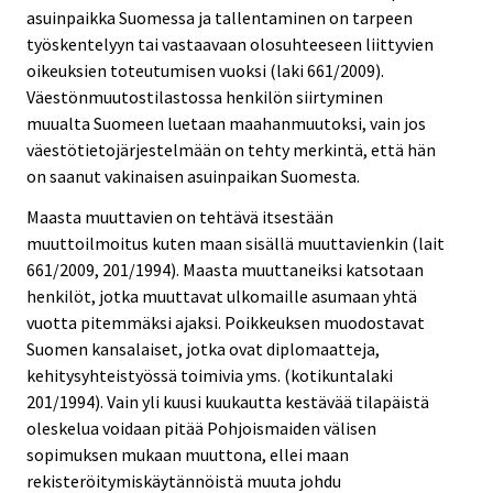
asuinpaikka Suomessa ja tallentaminen on tarpeen
työskentelyyn tai vastaavaan olosuhteeseen liittyvien
oikeuksien toteutumisen vuoksi (laki 661/2009).
Väestönmuutostilastossa henkilön siirtyminen
muualta Suomeen luetaan maahanmuutoksi, vain jos
väestötietojärjestelmään on tehty merkintä, että hän
on saanut vakinaisen asuinpaikan Suomesta.
Maasta muuttavien on tehtävä itsestään
muuttoilmoitus kuten maan sisällä muuttavienkin (lait
661/2009, 201/1994). Maasta muuttaneiksi katsotaan
henkilöt, jotka muuttavat ulkomaille asumaan yhtä
vuotta pitemmäksi ajaksi. Poikkeuksen muodostavat
Suomen kansalaiset, jotka ovat diplomaatteja,
kehitysyhteistyössä toimivia yms. (kotikuntalaki
201/1994). Vain yli kuusi kuukautta kestävää tilapäistä
oleskelua voidaan pitää Pohjoismaiden välisen
sopimuksen mukaan muuttona, ellei maan
rekisteröitymiskäytännöistä muuta johdu