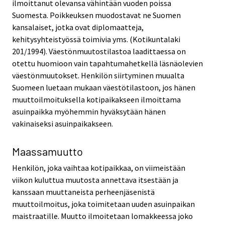
ilmoittanut olevansa vähintään vuoden poissa
Suomesta. Poikkeuksen muodostavat ne Suomen
kansalaiset, jotka ovat diplomaatteja,
kehitysyhteistyössä toimivia yms. (Kotikuntalaki
201/1994). Väestönmuutostilastoa laadittaessa on
otettu huomioon vain tapahtumahetkellä läsnäolevien
väestönmuutokset. Henkilön siirtyminen muualta
Suomeen luetaan mukaan väestötilastoon, jos hänen
muuttoilmoituksella kotipaikakseen ilmoittama
asuinpaikka myöhemmin hyväksytään hänen
vakinaiseksi asuinpaikakseen.
Maassamuutto
Henkilön, joka vaihtaa kotipaikkaa, on viimeistään
viikon kuluttua muutosta annettava itsestään ja
kanssaan muuttaneista perheenjäsenistä
muuttoilmoitus, joka toimitetaan uuden asuinpaikan
maistraatille. Muutto ilmoitetaan lomakkeessa joko