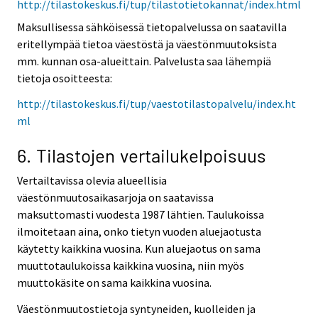
http://tilastokeskus.fi/tup/tilastotietokannat/index.html
Maksullisessa sähköisessä tietopalvelussa on saatavilla
eritellympää tietoa väestöstä ja väestönmuutoksista
mm. kunnan osa-alueittain. Palvelusta saa lähempiä
tietoja osoitteesta:
http://tilastokeskus.fi/tup/vaestotilastopalvelu/index.ht
ml
6. Tilastojen vertailukelpoisuus
Vertailtavissa olevia alueellisia
väestönmuutosaikasarjoja on saatavissa
maksuttomasti vuodesta 1987 lähtien. Taulukoissa
ilmoitetaan aina, onko tietyn vuoden aluejaotusta
käytetty kaikkina vuosina. Kun aluejaotus on sama
muuttotaulukoissa kaikkina vuosina, niin myös
muuttokäsite on sama kaikkina vuosina.
Väestönmuutostietoja syntyneiden, kuolleiden ja