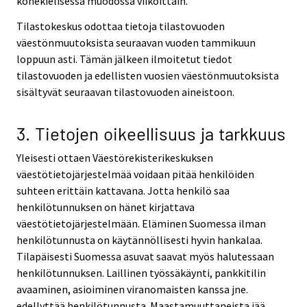
konekielisessä muodossa viikoittain.
Tilastokeskus odottaa tietoja tilastovuoden
väestönmuutoksista seuraavan vuoden tammikuun
loppuun asti. Tämän jälkeen ilmoitetut tiedot
tilastovuoden ja edellisten vuosien väestönmuutoksista
sisältyvät seuraavan tilastovuoden aineistoon.
3. Tietojen oikeellisuus ja tarkkuus
Yleisesti ottaen Väestörekisterikeskuksen
väestötietojärjestelmää voidaan pitää henkilöiden
suhteen erittäin kattavana. Jotta henkilö saa
henkilötunnuksen on hänet kirjattava
väestötietojärjestelmään. Eläminen Suomessa ilman
henkilötunnusta on käytännöllisesti hyvin hankalaa.
Tilapäisesti Suomessa asuvat saavat myös halutessaan
henkilötunnuksen. Laillinen työssäkäynti, pankkitilin
avaaminen, asioiminen viranomaisten kanssa jne.
edellyttää henkilötunnusta. Maastamuuttaneista jää