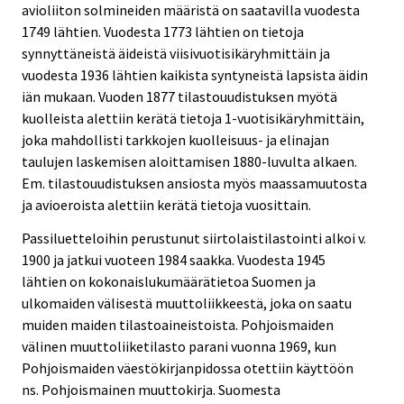
avioliiton solmineiden määristä on saatavilla vuodesta
1749 lähtien. Vuodesta 1773 lähtien on tietoja
synnyttäneistä äideistä viisivuotisikäryhmittäin ja
vuodesta 1936 lähtien kaikista syntyneistä lapsista äidin
iän mukaan. Vuoden 1877 tilastouudistuksen myötä
kuolleista alettiin kerätä tietoja 1-vuotisikäryhmittäin,
joka mahdollisti tarkkojen kuolleisuus- ja elinajan
taulujen laskemisen aloittamisen 1880-luvulta alkaen.
Em. tilastouudistuksen ansiosta myös maassamuutosta
ja avioeroista alettiin kerätä tietoja vuosittain.
Passiluetteloihin perustunut siirtolaistilastointi alkoi v.
1900 ja jatkui vuoteen 1984 saakka. Vuodesta 1945
lähtien on kokonaislukumäärätietoa Suomen ja
ulkomaiden välisestä muuttoliikkeestä, joka on saatu
muiden maiden tilastoaineistoista. Pohjoismaiden
välinen muuttoliiketilasto parani vuonna 1969, kun
Pohjoismaiden väestökirjanpidossa otettiin käyttöön
ns. Pohjoismainen muuttokirja. Suomesta