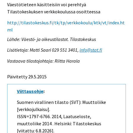
Väestötieteen käsitteisiin voi perehtyä
Tilastokeskuksen verkkokoulussa osoitteessa
http://tilastokeskus.fi/tk/tp/verkkokoulu/ktk/vt/index.ht
ml
Lähde: Väestö- ja oikeustilastot. Tilastokeskus
Lisätietoja: Matti Saari 029 551 3401,
info@stat.fi
Vastaava tilastojohtaja: Riitta Harala
Päivitetty 29.5.2015
Viittausohje
:
Suomen virallinen tilasto (SVT): Muuttoliike
[verkkojulkaisu].
ISSN=1797-6766. 2014, Laatuseloste,
muuttoliike 2014 . Helsinki: Tilastokeskus
[viitattu: 6.8.2026].