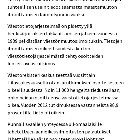
suhteellisen usein tiedot saamatta maastamuuton
ilmoittamisen laiminlyönnin vuoksi.
Väestötietojärjestelmää on pidetty yllä
henkikirjoituksen lakkauttamisen jälkeen vuodesta
1989 pelkästään väestönmuutosilmoituksin. Tietojen
ilmoittamisen oikeellisuudesta kertoo
väestötietojärjestelmästä tehty osoitteiden
luotettavuustutkimus.
Väestörekisterikeskus teettää vuosittain
Tilastokeskuksella otantatutkimuksen osoitetietojen
oikeellisuudesta. Noin 11 000 hengeltä tiedustellaan,
onko heidän osoitteensa väestötietojärjestelmässä
oikea. Vuoden 2012 tutkimuksessa vastanneista 98,9
prosentilla tieto oli oikein.
Kunnallisvaalien yhteydessä ulkomaalaisille
lähetettyjen äänioikeusilmoitusten palautukset
lähettäjälle väärän osoitteen vuoksi johtavat