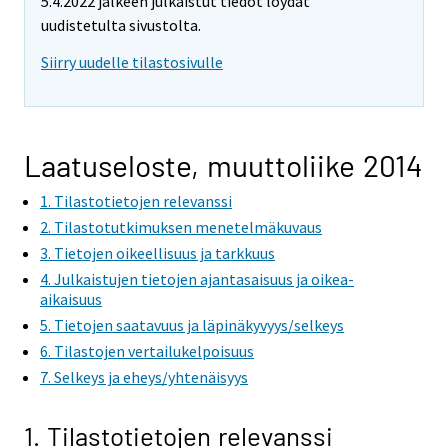
5.4.2022 jälkeen julkaistut tiedot löydät
uudistetulta sivustolta.
Siirry uudelle tilastosivulle
Laatuseloste, muuttoliike 2014
1. Tilastotietojen relevanssi
2. Tilastotutkimuksen menetelmäkuvaus
3. Tietojen oikeellisuus ja tarkkuus
4. Julkaistujen tietojen ajantasaisuus ja oikea-
aikaisuus
5. Tietojen saatavuus ja läpinäkyvyys/selkeys
6. Tilastojen vertailukelpoisuus
7. Selkeys ja eheys/yhtenäisyys
1. Tilastotietojen relevanssi