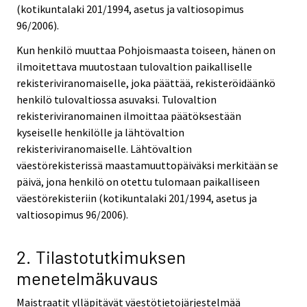
(kotikuntalaki 201/1994, asetus ja valtiosopimus
96/2006).
Kun henkilö muuttaa Pohjoismaasta toiseen, hänen on
ilmoitettava muutostaan tulovaltion paikalliselle
rekisteriviranomaiselle, joka päättää, rekisteröidäänkö
henkilö tulovaltiossa asuvaksi. Tulovaltion
rekisteriviranomainen ilmoittaa päätöksestään
kyseiselle henkilölle ja lähtövaltion
rekisteriviranomaiselle. Lähtövaltion
väestörekisterissä maastamuuttopäiväksi merkitään se
päivä, jona henkilö on otettu tulomaan paikalliseen
väestörekisteriin (kotikuntalaki 201/1994, asetus ja
valtiosopimus 96/2006).
2. Tilastotutkimuksen
menetelmäkuvaus
Maistraatit ylläpitävät väestötietojärjestelmää