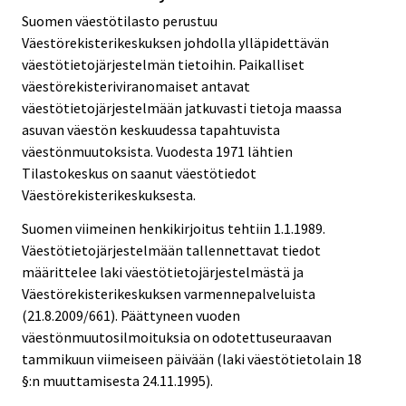
Suomen väestötilasto perustuu
Väestörekisterikeskuksen johdolla ylläpidettävän
väestötietojärjestelmän tietoihin. Paikalliset
väestörekisteriviranomaiset antavat
väestötietojärjestelmään jatkuvasti tietoja maassa
asuvan väestön keskuudessa tapahtuvista
väestönmuutoksista. Vuodesta 1971 lähtien
Tilastokeskus on saanut väestötiedot
Väestörekisterikeskuksesta.
Suomen viimeinen henkikirjoitus tehtiin 1.1.1989.
Väestötietojärjestelmään tallennettavat tiedot
määrittelee laki väestötietojärjestelmästä ja
Väestörekisterikeskuksen varmennepalveluista
(21.8.2009/661). Päättyneen vuoden
väestönmuutosilmoituksia on odotettuseuraavan
tammikuun viimeiseen päivään (laki väestötietolain 18
§:n muuttamisesta 24.11.1995).