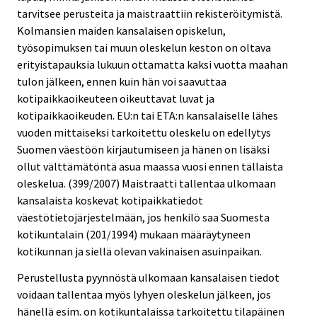
tarvitsee perusteita ja maistraattiin rekisteröitymistä.
Kolmansien maiden kansalaisen opiskelun,
työsopimuksen tai muun oleskelun keston on oltava
erityistapauksia lukuun ottamatta kaksi vuotta maahan
tulon jälkeen, ennen kuin hän voi saavuttaa
kotipaikkaoikeuteen oikeuttavat luvat ja
kotipaikkaoikeuden. EU:n tai ETA:n kansalaiselle lähes
vuoden mittaiseksi tarkoitettu oleskelu on edellytys
Suomen väestöön kirjautumiseen ja hänen on lisäksi
ollut välttämätöntä asua maassa vuosi ennen tällaista
oleskelua. (399/2007) Maistraatti tallentaa ulkomaan
kansalaista koskevat kotipaikkatiedot
väestötietojärjestelmään, jos henkilö saa Suomesta
kotikuntalain (201/1994) mukaan määräytyneen
kotikunnan ja siellä olevan vakinaisen asuinpaikan.
Perustellusta pyynnöstä ulkomaan kansalaisen tiedot
voidaan tallentaa myös lyhyen oleskelun jälkeen, jos
hänellä esim. on kotikuntalaissa tarkoitettu tilapäinen