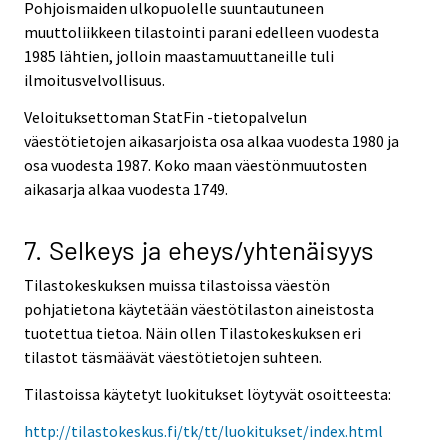
Pohjoismaiden ulkopuolelle suuntautuneen
muuttoliikkeen tilastointi parani edelleen vuodesta
1985 lähtien, jolloin maastamuuttaneille tuli
ilmoitusvelvollisuus.
Veloituksettoman StatFin -tietopalvelun
väestötietojen aikasarjoista osa alkaa vuodesta 1980 ja
osa vuodesta 1987. Koko maan väestönmuutosten
aikasarja alkaa vuodesta 1749.
7. Selkeys ja eheys/yhtenäisyys
Tilastokeskuksen muissa tilastoissa väestön
pohjatietona käytetään väestötilaston aineistosta
tuotettua tietoa. Näin ollen Tilastokeskuksen eri
tilastot täsmäävät väestötietojen suhteen.
Tilastoissa käytetyt luokitukset löytyvät osoitteesta:
http://tilastokeskus.fi/tk/tt/luokitukset/index.html