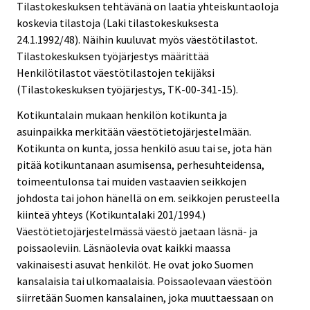
Tilastokeskuksen tehtävänä on laatia yhteiskuntaoloja
koskevia tilastoja (Laki tilastokeskuksesta
24.1.1992/48). Näihin kuuluvat myös väestötilastot.
Tilastokeskuksen työjärjestys määrittää
Henkilötilastot väestötilastojen tekijäksi
(Tilastokeskuksen työjärjestys, TK-00-341-15).
Kotikuntalain mukaan henkilön kotikunta ja
asuinpaikka merkitään väestötietojärjestelmään.
Kotikunta on kunta, jossa henkilö asuu tai se, jota hän
pitää kotikuntanaan asumisensa, perhesuhteidensa,
toimeentulonsa tai muiden vastaavien seikkojen
johdosta tai johon hänellä on em. seikkojen perusteella
kiinteä yhteys (Kotikuntalaki 201/1994.)
Väestötietojärjestelmässä väestö jaetaan läsnä- ja
poissaoleviin. Läsnäolevia ovat kaikki maassa
vakinaisesti asuvat henkilöt. He ovat joko Suomen
kansalaisia tai ulkomaalaisia. Poissaolevaan väestöön
siirretään Suomen kansalainen, joka muuttaessaan on