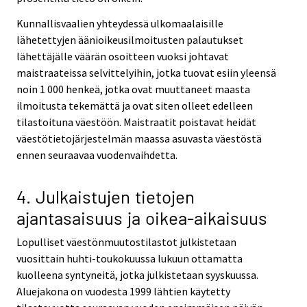
Kunnallisvaalien yhteydessä ulkomaalaisille
lähetettyjen äänioikeusilmoitusten palautukset
lähettäjälle väärän osoitteen vuoksi johtavat
maistraateissa selvittelyihin, jotka tuovat esiin yleensä
noin 1 000 henkeä, jotka ovat muuttaneet maasta
ilmoitusta tekemättä ja ovat siten olleet edelleen
tilastoituna väestöön. Maistraatit poistavat heidät
väestötietojärjestelmän maassa asuvasta väestöstä
ennen seuraavaa vuodenvaihdetta.
4. Julkaistujen tietojen
ajantasaisuus ja oikea-aikaisuus
Lopulliset väestönmuutostilastot julkistetaan
vuosittain huhti-toukokuussa lukuun ottamatta
kuolleena syntyneitä, jotka julkistetaan syyskuussa.
Aluejakona on vuodesta 1999 lähtien käytetty