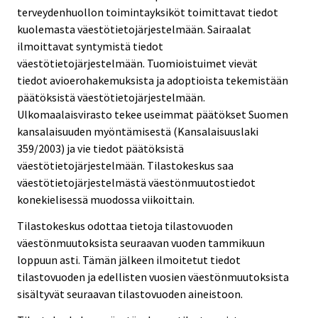
terveydenhuollon toimintayksiköt toimittavat tiedot
kuolemasta väestötietojärjestelmään. Sairaalat
ilmoittavat syntymistä tiedot
väestötietojärjestelmään. Tuomioistuimet vievät
tiedot avioerohakemuksista ja adoptioista tekemistään
päätöksistä väestötietojärjestelmään.
Ulkomaalaisvirasto tekee useimmat päätökset Suomen
kansalaisuuden myöntämisestä (Kansalaisuuslaki
359/2003) ja vie tiedot päätöksistä
väestötietojärjestelmään. Tilastokeskus saa
väestötietojärjestelmästä väestönmuutostiedot
konekielisessä muodossa viikoittain.
Tilastokeskus odottaa tietoja tilastovuoden
väestönmuutoksista seuraavan vuoden tammikuun
loppuun asti. Tämän jälkeen ilmoitetut tiedot
tilastovuoden ja edellisten vuosien väestönmuutoksista
sisältyvät seuraavan tilastovuoden aineistoon.