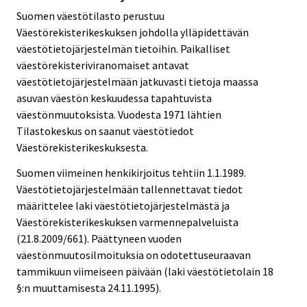
Suomen väestötilasto perustuu
Väestörekisterikeskuksen johdolla ylläpidettävän
väestötietojärjestelmän tietoihin. Paikalliset
väestörekisteriviranomaiset antavat
väestötietojärjestelmään jatkuvasti tietoja maassa
asuvan väestön keskuudessa tapahtuvista
väestönmuutoksista. Vuodesta 1971 lähtien
Tilastokeskus on saanut väestötiedot
Väestörekisterikeskuksesta.
Suomen viimeinen henkikirjoitus tehtiin 1.1.1989.
Väestötietojärjestelmään tallennettavat tiedot
määrittelee laki väestötietojärjestelmästä ja
Väestörekisterikeskuksen varmennepalveluista
(21.8.2009/661). Päättyneen vuoden
väestönmuutosilmoituksia on odotettuseuraavan
tammikuun viimeiseen päivään (laki väestötietolain 18
§:n muuttamisesta 24.11.1995).