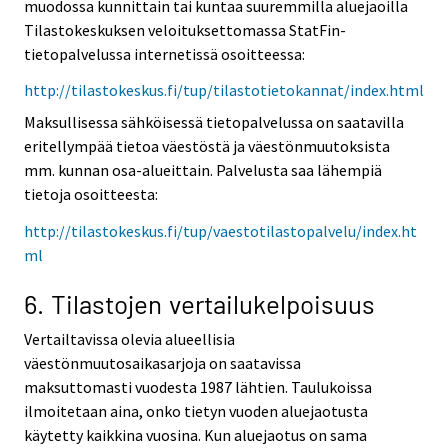
muodossa kunnittain tai kuntaa suuremmilla aluejaoilla
Tilastokeskuksen veloituksettomassa StatFin-
tietopalvelussa internetissä osoitteessa:
http://tilastokeskus.fi/tup/tilastotietokannat/index.html
Maksullisessa sähköisessä tietopalvelussa on saatavilla
eritellympää tietoa väestöstä ja väestönmuutoksista
mm. kunnan osa-alueittain. Palvelusta saa lähempiä
tietoja osoitteesta:
http://tilastokeskus.fi/tup/vaestotilastopalvelu/index.ht
ml
6. Tilastojen vertailukelpoisuus
Vertailtavissa olevia alueellisia
väestönmuutosaikasarjoja on saatavissa
maksuttomasti vuodesta 1987 lähtien. Taulukoissa
ilmoitetaan aina, onko tietyn vuoden aluejaotusta
käytetty kaikkina vuosina. Kun aluejaotus on sama