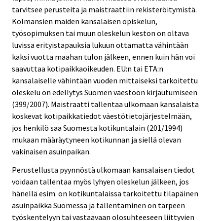
tarvitsee perusteita ja maistraattiin rekisteröitymistä.
Kolmansien maiden kansalaisen opiskelun,
työsopimuksen tai muun oleskelun keston on oltava
luvissa erityistapauksia lukuun ottamatta vähintään
kaksi vuotta maahan tulon jälkeen, ennen kuin hän voi
saavuttaa kotipaikkaoikeuden. EU:n tai ETA:n
kansalaiselle vähintään vuoden mittaiseksi tarkoitettu
oleskelu on edellytys Suomen väestöön kirjautumiseen
(399/2007). Maistraatti tallentaa ulkomaan kansalaista
koskevat kotipaikkatiedot väestötietojärjestelmään,
jos henkilö saa Suomesta kotikuntalain (201/1994)
mukaan määräytyneen kotikunnan ja siellä olevan
vakinaisen asuinpaikan.
Perustellusta pyynnöstä ulkomaan kansalaisen tiedot
voidaan tallentaa myös lyhyen oleskelun jälkeen, jos
hänellä esim. on kotikuntalaissa tarkoitettu tilapäinen
asuinpaikka Suomessa ja tallentaminen on tarpeen
työskentelyyn tai vastaavaan olosuhteeseen liittyvien