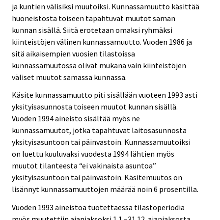
ja kuntien välisiksi muutoiksi. Kunnassamuutto käsittää
huoneistosta toiseen tapahtuvat muutot saman
kunnan sisällä. Siitä erotetaan omaksi ryhmäksi
kiinteistöjen välinen kunnassamuutto. Vuoden 1986 ja
sitä aikaisempien vuosien tilastoissa
kunnassamuutossa olivat mukana vain kiinteistöjen
väliset muutot samassa kunnassa.
Käsite kunnassamuutto piti sisällään vuoteen 1993 asti
yksityisasunnosta toiseen muutot kunnan sisällä.
Vuoden 1994 aineisto sisältää myös ne
kunnassamuutot, jotka tapahtuvat laitosasunnosta
yksityisasuntoon tai päinvastoin. Kunnassamuutoiksi
on luettu kuuluvaksi vuodesta 1994 lähtien myös
muutot tilanteesta “ei vakinaista asuntoa”
yksityisasuntoon tai päinvastoin. Käsitemuutos on
lisännyt kunnassamuuttojen määrää noin 6 prosentilla.
Vuoden 1993 aineistoa tuotettaessa tilastoperiodia
myös muutettiin ajanjaksoksi 1.1.–31.12. ajanjaksosta