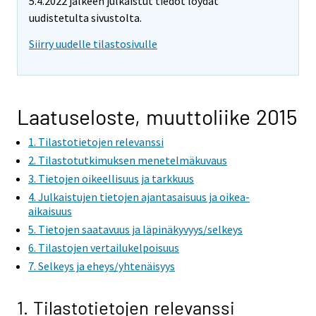
5.4.2022 jälkeen julkaistut tiedot löydät
uudistetulta sivustolta.
Siirry uudelle tilastosivulle
Laatuseloste, muuttoliike 2015
1. Tilastotietojen relevanssi
2. Tilastotutkimuksen menetelmäkuvaus
3. Tietojen oikeellisuus ja tarkkuus
4. Julkaistujen tietojen ajantasaisuus ja oikea-
aikaisuus
5. Tietojen saatavuus ja läpinäkyvyys/selkeys
6. Tilastojen vertailukelpoisuus
7. Selkeys ja eheys/yhtenäisyys
1. Tilastotietojen relevanssi