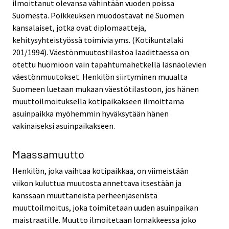
ilmoittanut olevansa vähintään vuoden poissa
Suomesta. Poikkeuksen muodostavat ne Suomen
kansalaiset, jotka ovat diplomaatteja,
kehitysyhteistyössä toimivia yms. (Kotikuntalaki
201/1994). Väestönmuutostilastoa laadittaessa on
otettu huomioon vain tapahtumahetkellä läsnäolevien
väestönmuutokset. Henkilön siirtyminen muualta
Suomeen luetaan mukaan väestötilastoon, jos hänen
muuttoilmoituksella kotipaikakseen ilmoittama
asuinpaikka myöhemmin hyväksytään hänen
vakinaiseksi asuinpaikakseen.
Maassamuutto
Henkilön, joka vaihtaa kotipaikkaa, on viimeistään
viikon kuluttua muutosta annettava itsestään ja
kanssaan muuttaneista perheenjäsenistä
muuttoilmoitus, joka toimitetaan uuden asuinpaikan
maistraatille. Muutto ilmoitetaan lomakkeessa joko