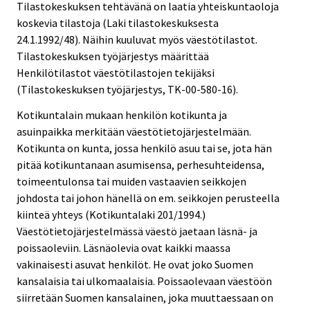
Tilastokeskuksen tehtävänä on laatia yhteiskuntaoloja
koskevia tilastoja (Laki tilastokeskuksesta
24.1.1992/48). Näihin kuuluvat myös väestötilastot.
Tilastokeskuksen työjärjestys määrittää
Henkilötilastot väestötilastojen tekijäksi
(Tilastokeskuksen työjärjestys, TK-00-580-16).
Kotikuntalain mukaan henkilön kotikunta ja
asuinpaikka merkitään väestötietojärjestelmään.
Kotikunta on kunta, jossa henkilö asuu tai se, jota hän
pitää kotikuntanaan asumisensa, perhesuhteidensa,
toimeentulonsa tai muiden vastaavien seikkojen
johdosta tai johon hänellä on em. seikkojen perusteella
kiinteä yhteys (Kotikuntalaki 201/1994.)
Väestötietojärjestelmässä väestö jaetaan läsnä- ja
poissaoleviin. Läsnäolevia ovat kaikki maassa
vakinaisesti asuvat henkilöt. He ovat joko Suomen
kansalaisia tai ulkomaalaisia. Poissaolevaan väestöön
siirretään Suomen kansalainen, joka muuttaessaan on