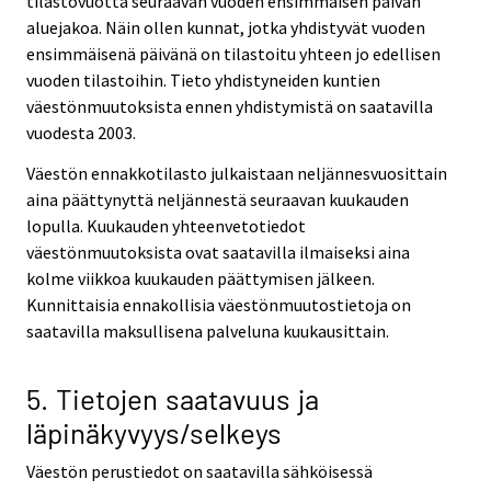
tilastovuotta seuraavan vuoden ensimmäisen päivän
aluejakoa. Näin ollen kunnat, jotka yhdistyvät vuoden
ensimmäisenä päivänä on tilastoitu yhteen jo edellisen
vuoden tilastoihin. Tieto yhdistyneiden kuntien
väestönmuutoksista ennen yhdistymistä on saatavilla
vuodesta 2003.
Väestön ennakkotilasto julkaistaan neljännesvuosittain
aina päättynyttä neljännestä seuraavan kuukauden
lopulla. Kuukauden yhteenvetotiedot
väestönmuutoksista ovat saatavilla ilmaiseksi aina
kolme viikkoa kuukauden päättymisen jälkeen.
Kunnittaisia ennakollisia väestönmuutostietoja on
saatavilla maksullisena palveluna kuukausittain.
5. Tietojen saatavuus ja
läpinäkyvyys/selkeys
Väestön perustiedot on saatavilla sähköisessä