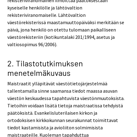
rekisteriviranomainen ilmoittaa päätöksestään
kyseiselle henkilölle ja lähtövaltion
rekisteriviranomaiselle. Lähtövaltion
väestörekisterissä maastamuuttopäiväksi merkitään se
päivä, jona henkilö on otettu tulomaan paikalliseen
väestörekisteriin (kotikuntalaki 201/1994, asetus ja
valtiosopimus 96/2006).
2. Tilastotutkimuksen
menetelmäkuvaus
Maistraatit ylläpitävät väestötietojärjestelmää
tallentamalla sinne saamansa tiedot maassa asuvan
väestön keskuudessa tapahtuvista väestönmuutoksista.
Tietoihin voidaan lisätä tietoja maistraatissa tehdyistä
päätöksistä. Evankelisluterilaisen kirkon ja
ortodoksisen kirkkokunnan seurakunnat toimittavat
tiedot kastamisista ja avioliiton solmimisista
maistraateille. Kuoleman tapahduttua