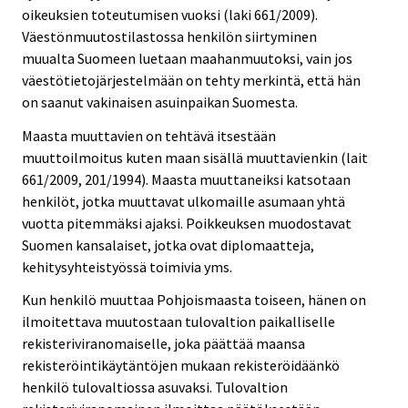
oikeuksien toteutumisen vuoksi (laki 661/2009).
Väestönmuutostilastossa henkilön siirtyminen
muualta Suomeen luetaan maahanmuutoksi, vain jos
väestötietojärjestelmään on tehty merkintä, että hän
on saanut vakinaisen asuinpaikan Suomesta.
Maasta muuttavien on tehtävä itsestään
muuttoilmoitus kuten maan sisällä muuttavienkin (lait
661/2009, 201/1994). Maasta muuttaneiksi katsotaan
henkilöt, jotka muuttavat ulkomaille asumaan yhtä
vuotta pitemmäksi ajaksi. Poikkeuksen muodostavat
Suomen kansalaiset, jotka ovat diplomaatteja,
kehitysyhteistyössä toimivia yms.
Kun henkilö muuttaa Pohjoismaasta toiseen, hänen on
ilmoitettava muutostaan tulovaltion paikalliselle
rekisteriviranomaiselle, joka päättää maansa
rekisteröintikäytäntöjen mukaan rekisteröidäänkö
henkilö tulovaltiossa asuvaksi. Tulovaltion