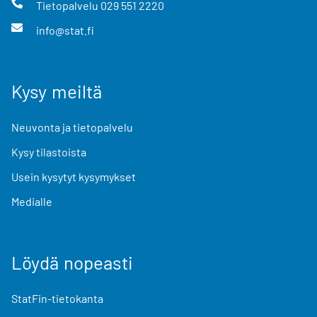
Tietopalvelu
029 551 2220
info@stat.fi
Kysy meiltä
Neuvonta ja tietopalvelu
Kysy tilastoista
Usein kysytyt kysymykset
Medialle
Löydä nopeasti
StatFin-tietokanta