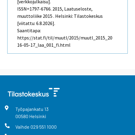
[verkkojulkaisu].
ISSN=1797-6766. 2015, Laatuseloste,
muuttoliike 2015 . Helsinki: Tilastokeskus
[viitattu: 6.8.2026].
Saantitapa:
https://stat.fi/til/muutl/2015/muutl_2015_20
16-05-17_laa_001_fi.html
Työpajankatu
13
00580
Helsinki
Vaihde
029 551 1000