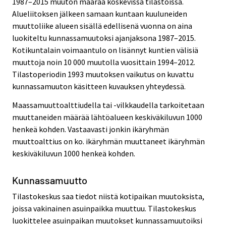
1987–2015 muuton määrää koskevissa tilastoissa.
Alueliitoksen jälkeen samaan kuntaan kuuluneiden
muuttoliike alueen sisällä edellisenä vuonna on aina
luokiteltu kunnassamuutoksi ajanjaksona 1987–2015.
Kotikuntalain voimaantulo on lisännyt kuntien välisiä
muuttoja noin 10 000 muutolla vuosittain 1994–2012.
Tilastoperiodin 1993 muutoksen vaikutus on kuvattu
kunnassamuuton käsitteen kuvauksen yhteydessä.
Maassamuuttoalttiudella tai -vilkkaudella tarkoitetaan
muuttaneiden määrää lähtöalueen keskiväkiluvun 1000
henkeä kohden. Vastaavasti jonkin ikäryhmän
muuttoalttius on ko. ikäryhmän muuttaneet ikäryhmän
keskiväkiluvun 1000 henkeä kohden.
Kunnassamuutto
Tilastokeskus saa tiedot niistä kotipaikan muutoksista,
joissa vakinainen asuinpaikka muuttuu. Tilastokeskus
luokittelee asuinpaikan muutokset kunnassamuutoiksi