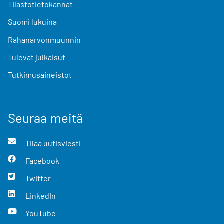
Tilastotietokannat
Suomi lukuina
Rahanarvonmuunnin
Tulevat julkaisut
Tutkimusaineistot
Seuraa meitä
Tilaa uutisviesti
Facebook
Twitter
LinkedIn
YouTube