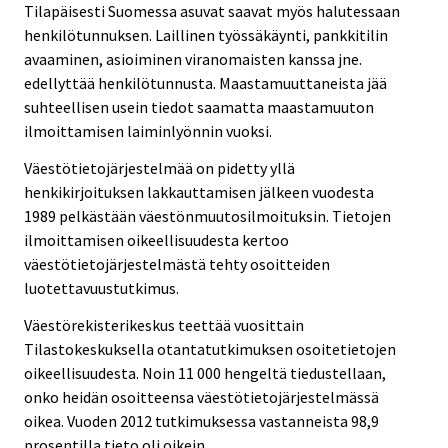
Tilapäisesti Suomessa asuvat saavat myös halutessaan
henkilötunnuksen. Laillinen työssäkäynti, pankkitilin
avaaminen, asioiminen viranomaisten kanssa jne.
edellyttää henkilötunnusta. Maastamuuttaneista jää
suhteellisen usein tiedot saamatta maastamuuton
ilmoittamisen laiminlyönnin vuoksi.
Väestötietojärjestelmää on pidetty yllä
henkikirjoituksen lakkauttamisen jälkeen vuodesta
1989 pelkästään väestönmuutosilmoituksin. Tietojen
ilmoittamisen oikeellisuudesta kertoo
väestötietojärjestelmästä tehty osoitteiden
luotettavuustutkimus.
Väestörekisterikeskus teettää vuosittain
Tilastokeskuksella otantatutkimuksen osoitetietojen
oikeellisuudesta. Noin 11 000 hengeltä tiedustellaan,
onko heidän osoitteensa väestötietojärjestelmässä
oikea. Vuoden 2012 tutkimuksessa vastanneista 98,9
prosentilla tieto oli oikein.