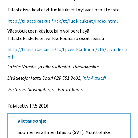
Tilastoissa käytetyt luokitukset löytyvät osoitteesta:
http://tilastokeskus.fi/tk/tt/luokitukset/index.html
Väestötieteen käsitteisiin voi perehtyä
Tilastokeskuksen verkkokoulussa osoitteessa
http://tilastokeskus.fi/tk/tp/verkkokoulu/ktk/vt/index.ht
ml
Lähde: Väestö- ja oikeustilastot. Tilastokeskus
Lisätietoja: Matti Saari 029 551 3401,
info@stat.fi
Vastaava tilastojohtaja: Jari Tarkoma
Päivitetty 17.5.2016
Viittausohje
:
Suomen virallinen tilasto (SVT): Muuttoliike