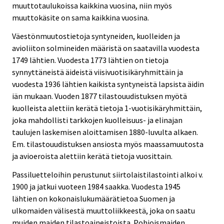
muuttotaulukoissa kaikkina vuosina, niin myös
muuttokäsite on sama kaikkina vuosina.
Väestönmuutostietoja syntyneiden, kuolleiden ja
avioliiton solmineiden määristä on saatavilla vuodesta
1749 lähtien. Vuodesta 1773 lähtien on tietoja
synnyttäneistä äideistä viisivuotisikäryhmittäin ja
vuodesta 1936 lähtien kaikista syntyneistä lapsista äidin
iän mukaan. Vuoden 1877 tilastouudistuksen myötä
kuolleista alettiin kerätä tietoja 1-vuotisikäryhmittäin,
joka mahdollisti tarkkojen kuolleisuus- ja elinajan
taulujen laskemisen aloittamisen 1880-luvulta alkaen.
Em. tilastouudistuksen ansiosta myös maassamuutosta
ja avioeroista alettiin kerätä tietoja vuosittain.
Passiluetteloihin perustunut siirtolaistilastointi alkoi v.
1900 ja jatkui vuoteen 1984 saakka. Vuodesta 1945
lähtien on kokonaislukumäärätietoa Suomen ja
ulkomaiden välisestä muuttoliikkeestä, joka on saatu
muiden maiden tilastoaineistoista. Pohjoismaiden