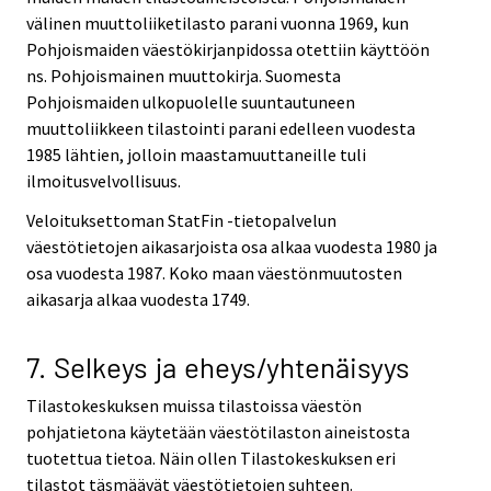
välinen muuttoliiketilasto parani vuonna 1969, kun
Pohjoismaiden väestökirjanpidossa otettiin käyttöön
ns. Pohjoismainen muuttokirja. Suomesta
Pohjoismaiden ulkopuolelle suuntautuneen
muuttoliikkeen tilastointi parani edelleen vuodesta
1985 lähtien, jolloin maastamuuttaneille tuli
ilmoitusvelvollisuus.
Veloituksettoman StatFin -tietopalvelun
väestötietojen aikasarjoista osa alkaa vuodesta 1980 ja
osa vuodesta 1987. Koko maan väestönmuutosten
aikasarja alkaa vuodesta 1749.
7. Selkeys ja eheys/yhtenäisyys
Tilastokeskuksen muissa tilastoissa väestön
pohjatietona käytetään väestötilaston aineistosta
tuotettua tietoa. Näin ollen Tilastokeskuksen eri
tilastot täsmäävät väestötietojen suhteen.