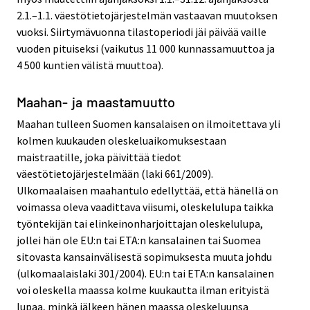
2.1.–1.1. väestötietojärjestelmän vastaavan muutoksen
vuoksi. Siirtymävuonna tilastoperiodi jäi päivää vaille
vuoden pituiseksi (vaikutus 11 000 kunnassamuuttoa ja
4 500 kuntien välistä muuttoa).
Maahan- ja maastamuutto
Maahan tulleen Suomen kansalaisen on ilmoitettava yli
kolmen kuukauden oleskeluaikomuksestaan
maistraatille, joka päivittää tiedot
väestötietojärjestelmään (laki 661/2009).
Ulkomaalaisen maahantulo edellyttää, että hänellä on
voimassa oleva vaadittava viisumi, oleskelulupa taikka
työntekijän tai elinkeinonharjoittajan oleskelulupa,
jollei hän ole EU:n tai ETA:n kansalainen tai Suomea
sitovasta kansainvälisestä sopimuksesta muuta johdu
(ulkomaalaislaki 301/2004). EU:n tai ETA:n kansalainen
voi oleskella maassa kolme kuukautta ilman erityistä
lupaa, minkä jälkeen hänen maassa oleskeluunsa