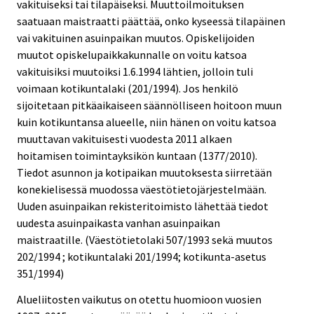
vakituiseksi tai tilapäiseksi. Muuttoilmoituksen
saatuaan maistraatti päättää, onko kyseessä tilapäinen
vai vakituinen asuinpaikan muutos. Opiskelijoiden
muutot opiskelupaikkakunnalle on voitu katsoa
vakituisiksi muutoiksi 1.6.1994 lähtien, jolloin tuli
voimaan kotikuntalaki (201/1994). Jos henkilö
sijoitetaan pitkäaikaiseen säännölliseen hoitoon muun
kuin kotikuntansa alueelle, niin hänen on voitu katsoa
muuttavan vakituisesti vuodesta 2011 alkaen
hoitamisen toimintayksikön kuntaan (1377/2010).
Tiedot asunnon ja kotipaikan muutoksesta siirretään
konekielisessä muodossa väestötietojärjestelmään.
Uuden asuinpaikan rekisteritoimisto lähettää tiedot
uudesta asuinpaikasta vanhan asuinpaikan
maistraatille. (Väestötietolaki 507/1993 sekä muutos
202/1994 ; kotikuntalaki 201/1994; kotikunta-asetus
351/1994)
Alueliitosten vaikutus on otettu huomioon vuosien