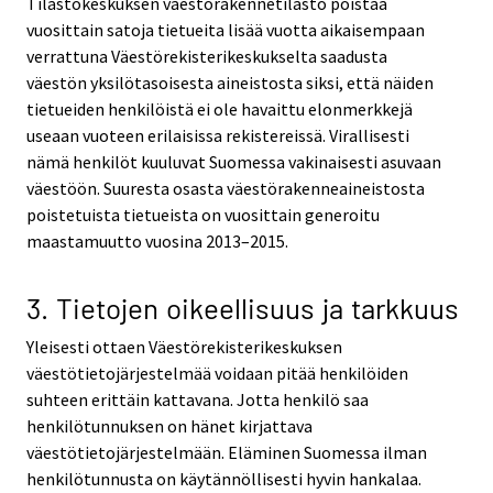
Tilastokeskuksen väestörakennetilasto poistaa
vuosittain satoja tietueita lisää vuotta aikaisempaan
verrattuna Väestörekisterikeskukselta saadusta
väestön yksilötasoisesta aineistosta siksi, että näiden
tietueiden henkilöistä ei ole havaittu elonmerkkejä
useaan vuoteen erilaisissa rekistereissä. Virallisesti
nämä henkilöt kuuluvat Suomessa vakinaisesti asuvaan
väestöön. Suuresta osasta väestörakenneaineistosta
poistetuista tietueista on vuosittain generoitu
maastamuutto vuosina 2013–2015.
3. Tietojen oikeellisuus ja tarkkuus
Yleisesti ottaen Väestörekisterikeskuksen
väestötietojärjestelmää voidaan pitää henkilöiden
suhteen erittäin kattavana. Jotta henkilö saa
henkilötunnuksen on hänet kirjattava
väestötietojärjestelmään. Eläminen Suomessa ilman
henkilötunnusta on käytännöllisesti hyvin hankalaa.