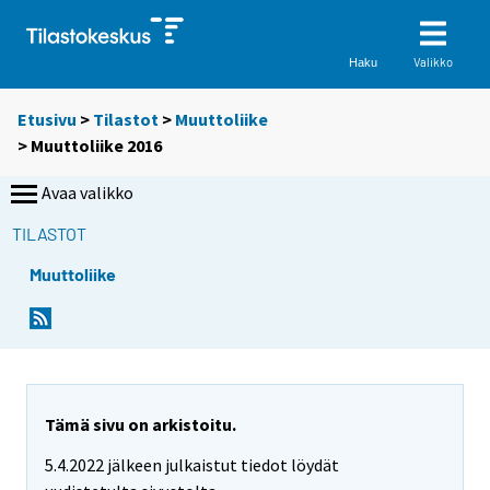
Valikko
Haku
Etusivu
>
Tilastot
>
Muuttoliike
> Muuttoliike 2016
Avaa valikko
TILASTOT
Muuttoliike
Tämä sivu on arkistoitu.
5.4.2022 jälkeen julkaistut tiedot löydät