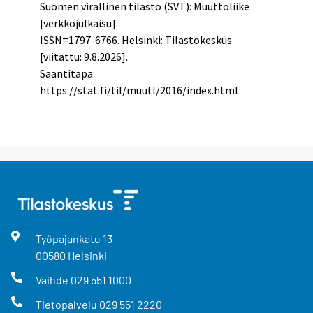
Suomen virallinen tilasto (SVT): Muuttoliike
[verkkojulkaisu].
ISSN=1797-6766. Helsinki: Tilastokeskus
[viitattu: 9.8.2026].
Saantitapa:
https://stat.fi/til/muutl/2016/index.html
Työpajankatu
13
00580
Helsinki
Vaihde
029 551 1000
Tietopalvelu
029 551 2220