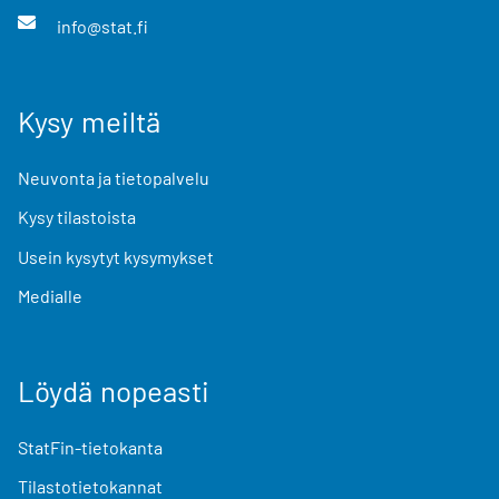
info@stat.fi
Kysy meiltä
Neuvonta ja tietopalvelu
Kysy tilastoista
Usein kysytyt kysymykset
Medialle
Löydä nopeasti
StatFin-tietokanta
Tilastotietokannat