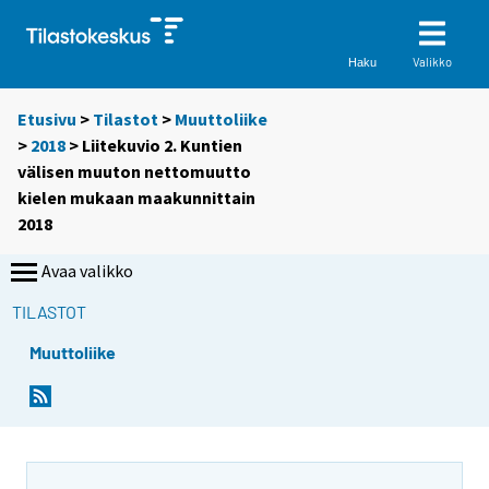
Valikko
Haku
Etusivu
>
Tilastot
>
Muuttoliike
>
2018
> Liitekuvio 2. Kuntien
välisen muuton nettomuutto
kielen mukaan maakunnittain
2018
Avaa valikko
TILASTOT
Muuttoliike