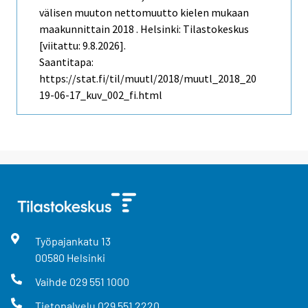
välisen muuton nettomuutto kielen mukaan
maakunnittain 2018 . Helsinki: Tilastokeskus
[viitattu: 9.8.2026].
Saantitapa:
https://stat.fi/til/muutl/2018/muutl_2018_20
19-06-17_kuv_002_fi.html
Työpajankatu
13
00580
Helsinki
Vaihde
029 551 1000
Tietopalvelu
029 551 2220