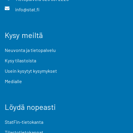
info@stat.fi
Kysy meiltä
Neuvonta ja tietopalvelu
Kysy tilastoista
Usein kysytyt kysymykset
Medialle
Löydä nopeasti
StatFin-tietokanta
Tilastotietokannat