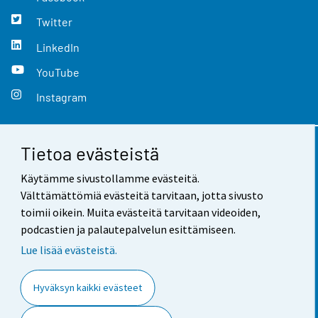
Twitter
LinkedIn
YouTube
Instagram
Tietoa evästeistä
Yhteystiedot
Käytämme sivustollamme evästeitä.
Palaute
Välttämättömiä evästeitä tarvitaan, jotta sivusto
toimii oikein. Muita evästeitä tarvitaan videoiden,
Käyttöehdot
podcastien ja palautepalvelun esittämiseen.
Tietosuoja
Lue lisää evästeistä.
Saavutettavuus
Hyväksyn kaikki evästeet
Tietoa sivustosta