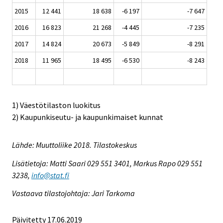
2015
12 441
18 638
-6 197
-7 647
2016
16 823
21 268
-4 445
-7 235
2017
14 824
20 673
-5 849
-8 291
2018
11 965
18 495
-6 530
-8 243
1) Väestötilaston luokitus
2) Kaupunkiseutu- ja kaupunkimaiset kunnat
Lähde: Muuttoliike 2018. Tilastokeskus
Lisätietoja: Matti Saari 029 551 3401, Markus Rapo 029 551
3238,
info@stat.fi
Vastaava tilastojohtaja: Jari Tarkoma
Päivitetty 17.06.2019