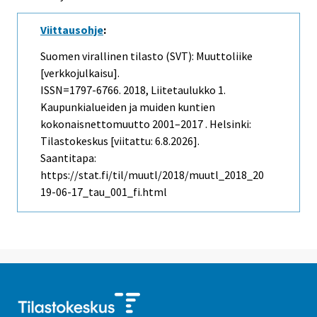
Viittausohje
:
Suomen virallinen tilasto (SVT): Muuttoliike
[verkkojulkaisu].
ISSN=1797-6766. 2018, Liitetaulukko 1.
Kaupunkialueiden ja muiden kuntien
kokonaisnettomuutto 2001–2017 . Helsinki:
Tilastokeskus [viitattu: 6.8.2026].
Saantitapa:
https://stat.fi/til/muutl/2018/muutl_2018_20
19-06-17_tau_001_fi.html