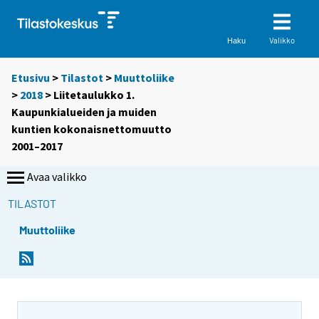
Valikko
Haku
Etusivu
>
Tilastot
>
Muuttoliike
>
2018
> Liitetaulukko 1.
Kaupunkialueiden ja muiden
kuntien kokonaisnettomuutto
2001–2017
Avaa valikko
TILASTOT
Muuttoliike