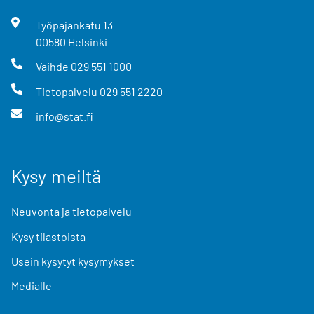
Työpajankatu
13
00580
Helsinki
Vaihde
029 551 1000
Tietopalvelu
029 551 2220
info@stat.fi
Kysy meiltä
Neuvonta ja tietopalvelu
Kysy tilastoista
Usein kysytyt kysymykset
Medialle