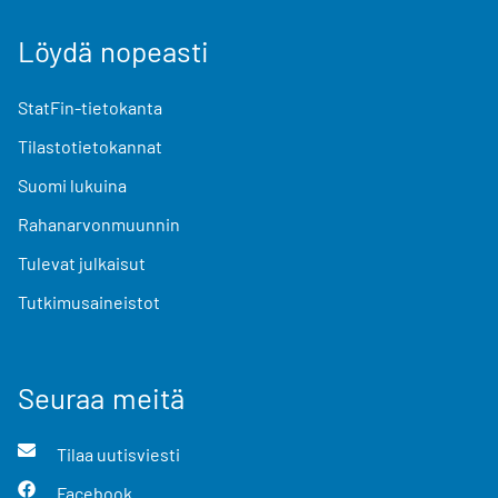
Löydä nopeasti
StatFin-tietokanta
Tilastotietokannat
Suomi lukuina
Rahanarvonmuunnin
Tulevat julkaisut
Tutkimusaineistot
Seuraa meitä
Tilaa uutisviesti
Facebook