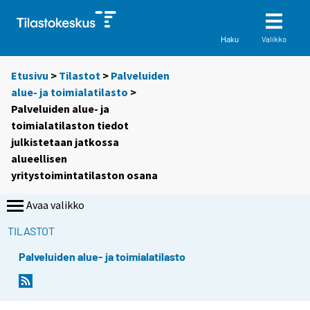
Valikko
Haku
Etusivu
>
Tilastot
>
Palveluiden
alue- ja toimialatilasto
>
Palveluiden alue- ja
toimialatilaston tiedot
julkistetaan jatkossa
alueellisen
yritystoimintatilaston osana
Avaa valikko
TILASTOT
Palveluiden alue- ja toimialatilasto