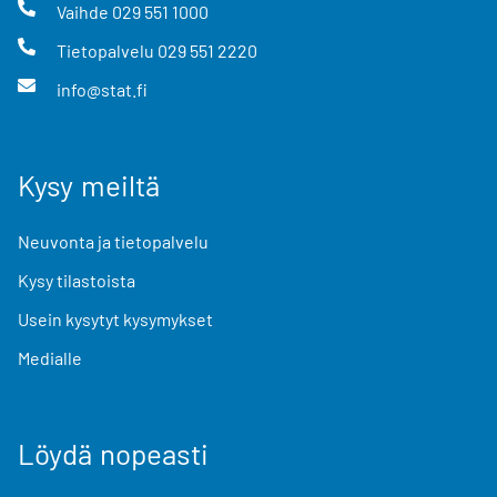
Vaihde
029 551 1000
Tietopalvelu
029 551 2220
info@stat.fi
Kysy meiltä
Neuvonta ja tietopalvelu
Kysy tilastoista
Usein kysytyt kysymykset
Medialle
Löydä nopeasti