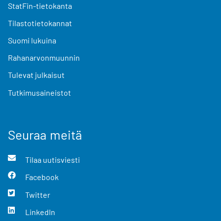
StatFin-tietokanta
Tilastotietokannat
Suomi lukuina
Rahanarvonmuunnin
Tulevat julkaisut
Tutkimusaineistot
Seuraa meitä
Tilaa uutisviesti
Facebook
Twitter
LinkedIn