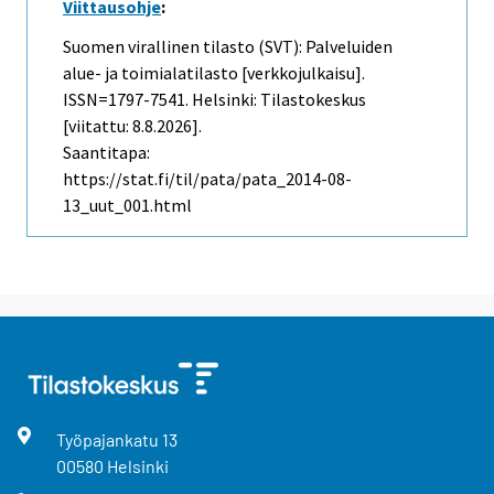
Viittausohje
:
Suomen virallinen tilasto (SVT): Palveluiden
alue- ja toimialatilasto [verkkojulkaisu].
ISSN=1797-7541. Helsinki: Tilastokeskus
[viitattu: 8.8.2026].
Saantitapa:
https://stat.fi/til/pata/pata_2014-08-
13_uut_001.html
Työpajankatu
13
00580
Helsinki