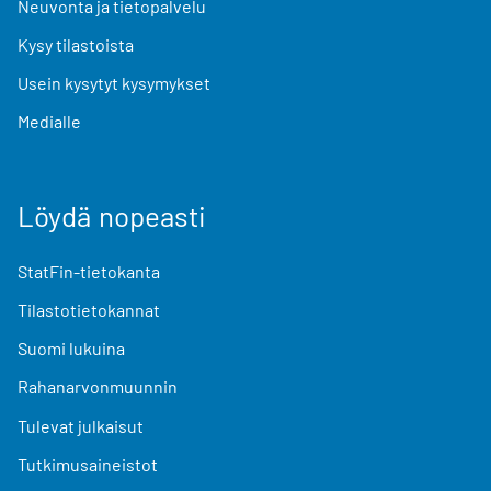
Neuvonta ja tietopalvelu
Kysy tilastoista
Usein kysytyt kysymykset
Medialle
Löydä nopeasti
StatFin-tietokanta
Tilastotietokannat
Suomi lukuina
Rahanarvonmuunnin
Tulevat julkaisut
Tutkimusaineistot