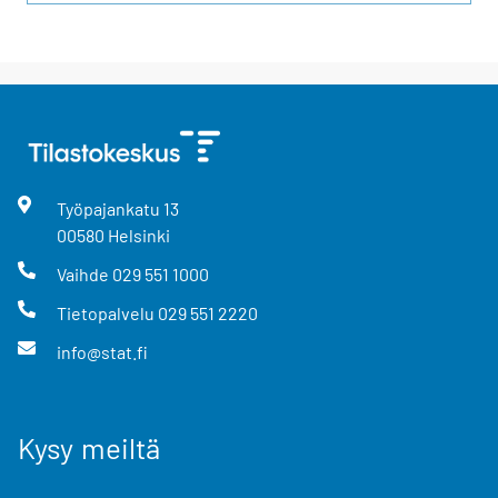
Työpajankatu
13
00580
Helsinki
Vaihde
029 551 1000
Tietopalvelu
029 551 2220
info@stat.fi
Kysy meiltä