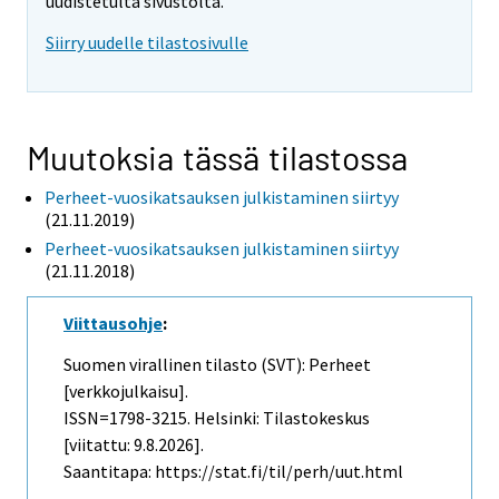
uudistetulta sivustolta.
Siirry uudelle tilastosivulle
Muutoksia tässä tilastossa
Perheet-vuosikatsauksen julkistaminen siirtyy
(21.11.2019)
Perheet-vuosikatsauksen julkistaminen siirtyy
(21.11.2018)
Viittausohje
:
Suomen virallinen tilasto (SVT): Perheet
[verkkojulkaisu].
ISSN=1798-3215. Helsinki: Tilastokeskus
[viitattu: 9.8.2026].
Saantitapa: https://stat.fi/til/perh/uut.html