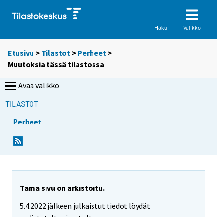
Valikko
Haku
Etusivu
>
Tilastot
>
Perheet
>
Muutoksia tässä tilastossa
Avaa valikko
TILASTOT
Perheet
Tämä sivu on arkistoitu.
5.4.2022 jälkeen julkaistut tiedot löydät