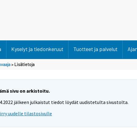
a
Kyselyt ja tiedonkeruut
Tuotteet ja palvelut
Aja
uvaaja
> Lisätietoja
ämä sivu on arkistoitu.
.4.2022 jälkeen julkaistut tiedot löydät uudistetulta sivustolta.
iirry uudelle tilastosivulle