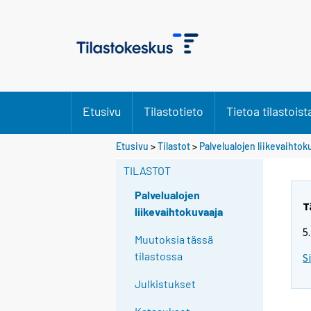
Etusivu
Tilastotieto
Tietoa tilastoist
Etusivu
>
Tilastot
>
Palvelualojen liikevaihtok
TILASTOT
Palvelualojen
T
liikevaihtokuvaaja
5
Muutoksia tässä
tilastossa
S
Julkistukset