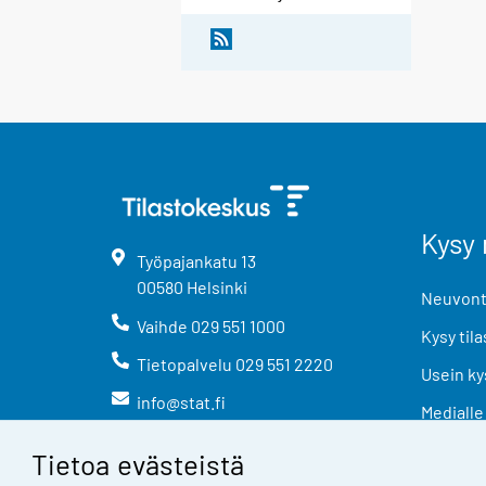
Kysy 
Työpajankatu
13
00580
Helsinki
Neuvonta
Vaihde
029 551 1000
Kysy tila
Tietopalvelu
029 551 2220
Usein ky
info@stat.fi
Medialle
Tietoa evästeistä