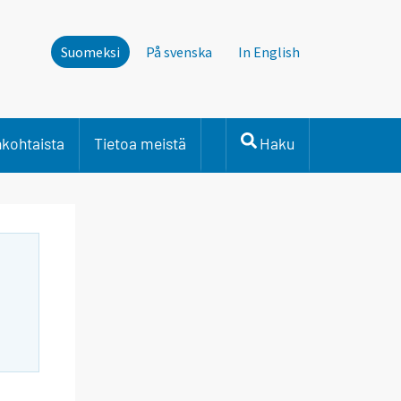
Suomeksi
På svenska
In English
nkohtaista
Tietoa meistä
Haku