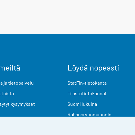
meiltä
Löydä nopeasti
 ja tietopalvelu
StatFin-tietokanta
stoista
Tilastotietokannat
sytyt kysymykset
Suomi lukuina
Rahanarvonmuunnin
Tulevat julkaisut