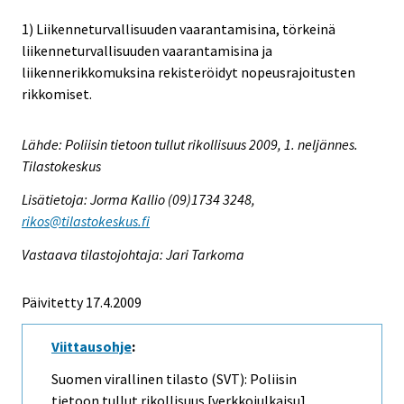
1) Liikenneturvallisuuden vaarantamisina, törkeinä
liikenneturvallisuuden vaarantamisina ja
liikennerikkomuksina rekisteröidyt nopeusrajoitusten
rikkomiset.
Lähde: Poliisin tietoon tullut rikollisuus 2009, 1. neljännes.
Tilastokeskus
Lisätietoja: Jorma Kallio (09)1734 3248,
rikos@tilastokeskus.fi
Vastaava tilastojohtaja: Jari Tarkoma
Päivitetty 17.4.2009
Viittausohje
:
Suomen virallinen tilasto (SVT): Poliisin
tietoon tullut rikollisuus [verkkojulkaisu].