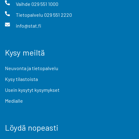
Vaihde
029 551 1000
Tietopalvelu
029 551 2220
info@stat.fi
Kysy meiltä
Neuvonta ja tietopalvelu
Kysy tilastoista
Usein kysytyt kysymykset
Medialle
Löydä nopeasti