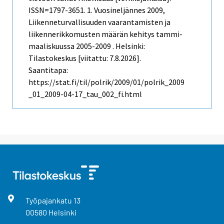
ISSN=1797-3651.
1. Vuosineljännes
2009,
Liikenneturvallisuuden vaarantamisten ja
liikennerikkomusten määrän kehitys tammi-
maaliskuussa 2005-2009 . Helsinki:
Tilastokeskus [viitattu: 7.8.2026].
Saantitapa:
https://stat.fi/til/polrik/2009/01/polrik_2009
_01_2009-04-17_tau_002_fi.html
Työpajankatu
13
00580
Helsinki