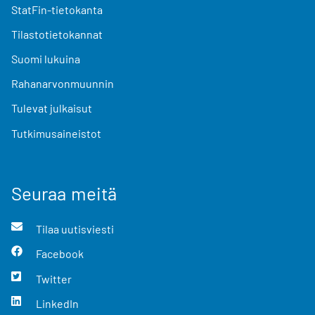
StatFin-tietokanta
Tilastotietokannat
Suomi lukuina
Rahanarvonmuunnin
Tulevat julkaisut
Tutkimusaineistot
Seuraa meitä
Tilaa uutisviesti
Facebook
Twitter
LinkedIn