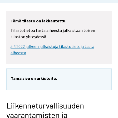
Tämä tilasto on lakkautettu.
Tilastotietoa tästä aiheesta julkaistaan toisen
tilaston yhteydessä.
5.4.2022 jälkeen julkaistuja tilastotietoja tästä
aiheesta
Tämä sivu on arkistoitu.
Liikenneturvallisuuden
vaarantamisten ja