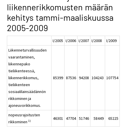
liikennerikkomusten määrän
kehitys tammi-maaliskuussa
2005-2009
I/2005
I/2006
I/2007
I/2008
I/2009
Liikenneturvallisuuden
vaarantaminen,
liikennepako
tieliikenteessä,
liikennerikkomus,
85399
87536
94208
104243
107754
tieliikenteen
sosiaalilainsäädännön
rikkominen ja
ajoneuvorikkomus.
nopeusrajoitusten
46301
47704
51746
58449
65225
1)
rikkominen